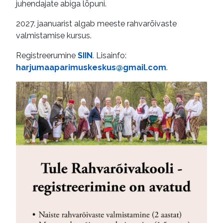
juhendajate abiga lõpuni.
2027. jaanuarist algab meeste rahvarõivaste
valmistamise kursus.
Registreerumine
SIIN
. Lisainfo:
harjumaaparimuskeskus@gmail.com
.