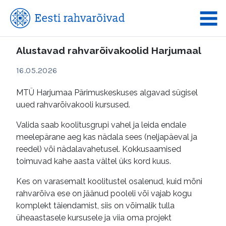
Alustavad rahvarõivakoolid Harjumaal
16.05.2026
MTÜ Harjumaa Pärimuskeskuses algavad sügisel
uued rahvarõivakooli kursused.
Valida saab koolitusgrupi vahel ja leida endale
meelepärane aeg kas nädala sees (neljapäeval ja
reedel) või nädalavahetusel. Kokkusaamised
toimuvad kahe aasta vältel üks kord kuus.
Kes on varasemalt koolitustel osalenud, kuid mõni
rahvarõiva ese on jäänud pooleli või vajab kogu
komplekt täiendamist, siis on võimalik tulla
üheaastasele kursusele ja viia oma projekt