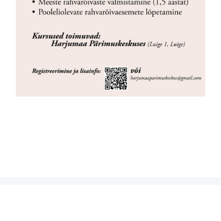
Kasutustingimused
MTÜ Rahvarõivas
Eesti Rahvakunsti ja Käsitöö Liidu
alaliit