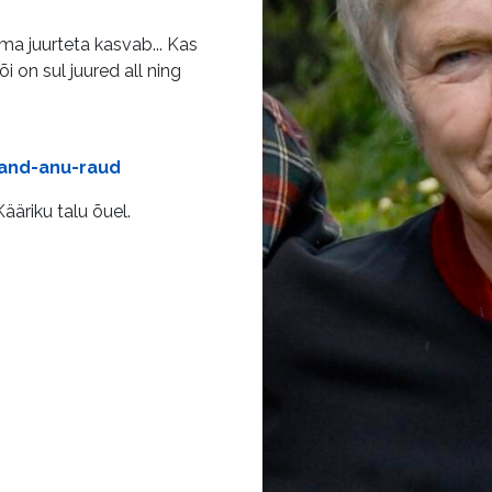
lma juurteta kasvab... Kas
või on sul juured all ning
rand-anu-raud
äriku talu õuel.