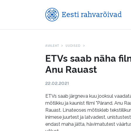
AVALEHT
UUDISED
ETVs saab näha fil
Anu Rauast
22.02.2021
ETVs saab järgneva kuu jooksul vaadata 
mõtlikku ja kaunist filmi "Pärand. Anu Rau
Rauast. Linateoses mõtiskleb tekstiiliku
inimese juurtest ja latvadest, unistuste
endast maha jätta, hävimatutest väärtus