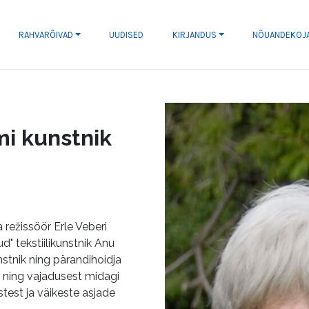
RAHVARÕIVAD
UUDISED
KIRJANDUS
NÕUANDEKOJ
mi kunstnik
režissöör Erle Veberi
d" tekstiilikunstnik Anu
nstnik ning pärandihoidja
st ning vajadusest midagi
test ja väikeste asjade