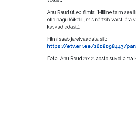
võlust.
Anu Raud ütleb filmis: "Milline taim see i
olla nagu lõikelill, mis närtsib varsti ära 
kasvad edasi...".
Filmi saab järelvaadata siit:
https://etv.err.ee/1608098443/pa
Fotol Anu Raud 2012. aasta suvel oma Kä