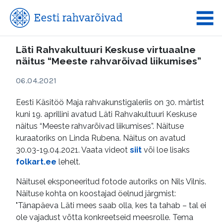
Läti Rahvakultuuri Keskuse virtuaalne
näitus “Meeste rahvarõivad liikumises”
06.04.2021
Eesti Käsitöö Maja rahvakunstigaleriis on 30. märtist
kuni 19. aprillini avatud Läti Rahvakultuuri Keskuse
näitus “Meeste rahvarõivad liikumises”. Näituse
kuraatoriks on Linda Rubena. Näitus on avatud
30.03-19.04.2021. Vaata videot
siit
või loe lisaks
folkart.ee
lehelt.
Näitusel eksponeeritud fotode autoriks on Nils Vilnis.
Näituse kohta on koostajad öelnud järgmist:
"Tänapäeva Läti mees saab olla, kes ta tahab – tal ei
ole vajadust võtta konkreetseid meesrolle. Tema