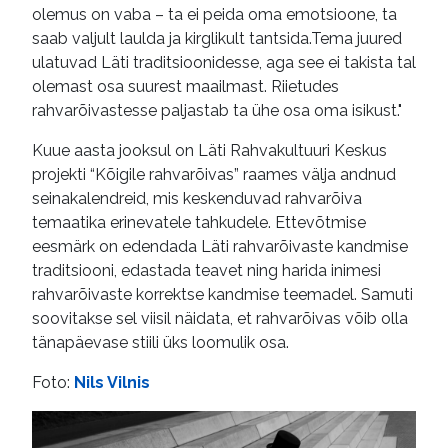
olemus on vaba – ta ei peida oma emotsioone, ta
saab valjult laulda ja kirglikult tantsida.Tema juured
ulatuvad Läti traditsioonidesse, aga see ei takista tal
olemast osa suurest maailmast. Riietudes
rahvarõivastesse paljastab ta ühe osa oma isikust."
Kuue aasta jooksul on Läti Rahvakultuuri Keskus
projekti “Kõigile rahvarõivas” raames välja andnud
seinakalendreid, mis keskenduvad rahvarõiva
temaatika erinevatele tahkudele. Ettevõtmise
eesmärk on edendada Läti rahvarõivaste kandmise
traditsiooni, edastada teavet ning harida inimesi
rahvarõivaste korrektse kandmise teemadel. Samuti
soovitakse sel viisil näidata, et rahvarõivas võib olla
tänapäevase stiili üks loomulik osa.
Foto:
Nils Vilnis