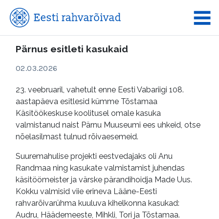
Pärnus esitleti kasukaid
02.03.2026
23. veebruaril, vahetult enne Eesti Vabariigi 108.
aastapäeva esitlesid kümme Tõstamaa
Käsitöökeskuse koolitusel omale kasuka
valmistanud naist Pärnu Muuseumi ees uhkeid, otse
nõelasilmast tulnud rõivaesemeid.
Suuremahulise projekti eestvedajaks oli Anu
Randmaa ning kasukate valmistamist juhendas
käsitöömeister ja värske pärandihoidja Made Uus.
Kokku valmisid viie erineva Lääne-Eesti
rahvarõivarühma kuuluva kihelkonna kasukad:
Audru, Häädemeeste, Mihkli, Tori ja Tõstamaa.