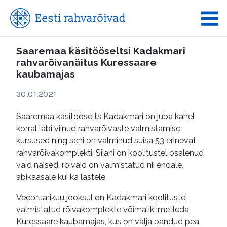
Saaremaa käsitööseltsi Kadakmari
rahvarõivanäitus Kuressaare
kaubamajas
30.01.2021
Saaremaa käsitööselts Kadakmari on juba kahel
korral läbi viinud rahvarõivaste valmistamise
kursused ning seni on valminud suisa 53 erinevat
rahvarõivakomplekti. Siiani on koolitustel osalenud
vaid naised, rõivaid on valmistatud nii endale,
abikaasale kui ka lastele.
Veebruarikuu jooksul on Kadakmari koolitustel
valmistatud rõivakomplekte võimalik imetleda
Kuressaare kaubamajas, kus on välja pandud pea