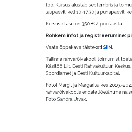
töö. Kursus alustab septembris ja toim
laupäeviti kell 10-17.30 ja pühapäeviti ke
Kursuse tasu on 350 € / poolaasta.
Rohkem infot ja registreerumine: p
Vaata õppekava täisteksti
SIIN
.
Tallinna rahvarõivakooli toimumist toet
Käsitöö Liit, Eesti Rahvakultuuri Keskus, 
Spordiamet ja Eesti Kultuurkapital.
Fotol Margit ja Margarita, kes 2019.-202
rahvarõivakoolis endale Jõelähtme naise
Foto Sandra Urvak.