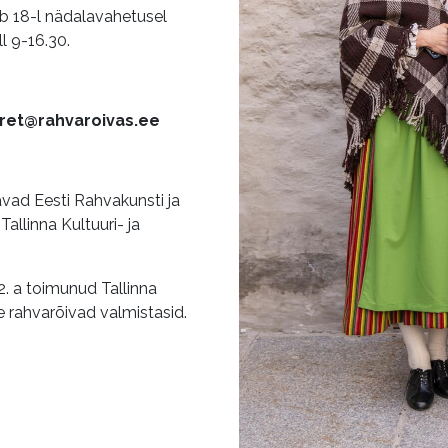
ub 18-l nädalavahetusel
ll 9-16.30.
iret@rahvaroivas.ee
avad Eesti Rahvakunsti ja
Tallinna Kultuuri- ja
2. a toimunud Tallinna
 rahvarõivad valmistasid.