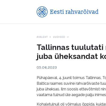
AVALEHT
UUDISED
Tallinnas tuulutati
juba üheksandat k
05.06.2023
Pühapäeval, 4. juunil toimus Tallinnas, 
Baltica raames suvine rahvarõivaste tuu
juba üheksas. Ilm soosis ettevõtmist nin
vaatama tulnud üle aegade palju inimes
Kohaletulnuil oli võimalus õppida, kuid