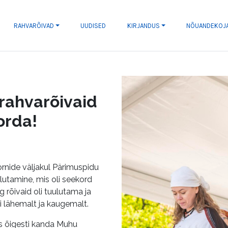
RAHVARÕIVAD
UUDISED
KIRJANDUS
NÕUANDEKOJ
 rahvarõivaid
orda!
Tornide väljakul Pärimuspidu
lutamine, mis oli seekord
g rõivaid oli tuulutama ja
i lähemalt ja kaugemalt.
as õigesti kanda Muhu