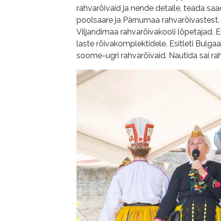
rahvarõivaid ja nende detaile, teada s
poolsaare ja Pärnumaa rahvarõivastest.
Viljandimaa rahvarõivakooli lõpetajad. E
laste rõivakomplektidele. Esitleti Bulgaar
soome-ugri rahvarõivaid. Nautida sai ra