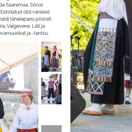
aada Saaremaa, Sõrve
 Esindatud olid värsked
raldi tähelepanu pöörati
ia, Valgevene, Läti ja
hvamuusikat ja -tantsu.