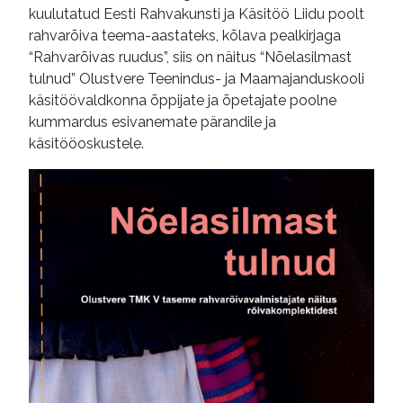
kuulutatud Eesti Rahvakunsti ja Käsitöö Liidu poolt
rahvarõiva teema-aastateks, kõlava pealkirjaga
“Rahvarõivas ruudus”, siis on näitus “Nõelasilmast
tulnud” Olustvere Teenindus- ja Maamajanduskooli
käsitöövaldkonna õppijate ja õpetajate poolne
kummardus esivanemate pärandile ja
käsitööoskustele.