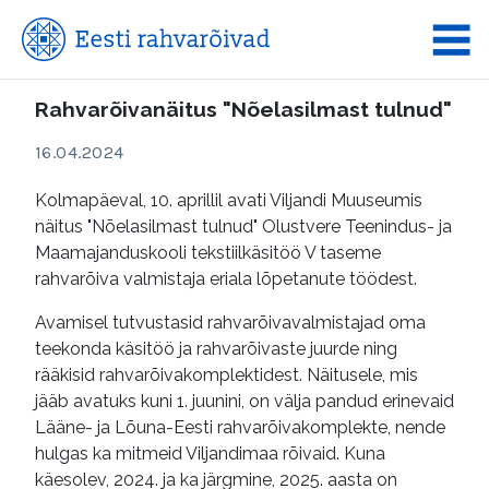
Rahvarõivanäitus "Nõelasilmast tulnud"
16.04.2024
Kolmapäeval, 10. aprillil avati Viljandi Muuseumis
näitus "Nõelasilmast tulnud" Olustvere Teenindus- ja
Maamajanduskooli tekstiilkäsitöö V taseme
rahvarõiva valmistaja eriala lõpetanute töödest.
Avamisel tutvustasid rahvarõivavalmistajad oma
teekonda käsitöö ja rahvarõivaste juurde ning
rääkisid rahvarõivakomplektidest. Näitusele, mis
jääb avatuks kuni 1. juunini, on välja pandud erinevaid
Lääne- ja Lõuna-Eesti rahvarõivakomplekte, nende
hulgas ka mitmeid Viljandimaa rõivaid. Kuna
käesolev, 2024. ja ka järgmine, 2025. aasta on