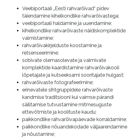
Veebiportaali „Eesti rahvarõivad“ pidev
täiendamine kihelkondlike rahvarõivastega;
veebiportaali haldamine ja uuendamine;
kihelkondlike rahvarõivaste näidiskomplektide
valmistamine;
rahvarõivakirjelduste koostamine ja
retsenseerimine;
sobivate olemasolevate ja valmivate
komplektide kaardistamine rahvarõivakooli
lõpetajate ja kutseeksami sooritajate hulgast;
rahvarõivaste fotografeerimine;
erinevatele sihtgruppidele rahvarõivaste
kandmise traditsiooni kui vaimse pärandi
säilitamise tutvustamine mitmesuguste
ettevõtmiste ja koolituste kaudu;
paikkondlike rahvarõivapäevade korraldamine;
paikkondlike nõuandekodade väljaarendamine
ja nõustamine;