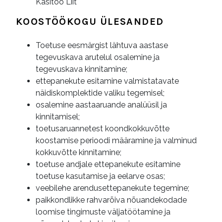
Käsitöö Liit
KOOSTÖÖKOGU ÜLESANDED
Toetuse eesmärgist lähtuva aastase
tegevuskava arutelul osalemine ja
tegevuskava kinnitamine;
ettepanekute esitamine valmistatavate
näidiskomplektide valiku tegemisel;
osalemine aastaaruande analüüsil ja
kinnitamisel;
toetusaruannetest koondkokkuvõtte
koostamise perioodi määramine ja valminud
kokkuvõtte kinnitamine;
toetuse andjale ettepanekute esitamine
toetuse kasutamise ja eelarve osas;
veebilehe arendusettepanekute tegemine;
paikkondlikke rahvarõiva nõuandekodade
loomise tingimuste väljatöötamine ja