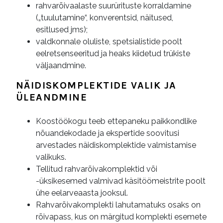
rahvarõivaalaste suurürituste korraldamine
(„tuulutamine“, konverentsid, näitused,
esitlused jms);
valdkonnale oluliste, spetsialistide poolt
eelretsenseeritud ja heaks kiidetud trükiste
väljaandmine.
NÄIDISKOMPLEKTIDE VALIK JA
ÜLEANDMINE
Koostöökogu teeb ettepaneku paikkondlike
nõuandekodade ja ekspertide soovitusi
arvestades näidiskomplektide valmistamise
valikuks.
Tellitud rahvarõivakomplektid või
-üksikesemed valmivad käsitöömeistrite poolt
ühe eelarveaasta jooksul.
Rahvarõivakomplekti lahutamatuks osaks on
rõivapass, kus on märgitud komplekti esemete