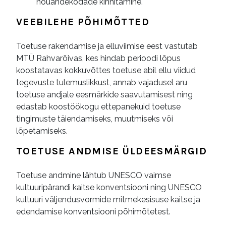
nõuandekodade kinnitamine.
VEEBILEHE PÕHIMÕTTED
Toetuse rakendamise ja elluviimise eest vastutab
MTÜ Rahvarõivas, kes hindab perioodi lõpus
koostatavas kokkuvõttes toetuse abil ellu viidud
tegevuste tulemuslikkust, annab vajadusel aru
toetuse andjale eesmärkide saavutamisest ning
edastab koostöökogu ettepanekuid toetuse
tingimuste täiendamiseks, muutmiseks või
lõpetamiseks.
TOETUSE ANDMISE ÜLDEESMÄRGID
Toetuse andmine lähtub UNESCO vaimse
kultuuripärandi kaitse konventsiooni ning UNESCO
kultuuri väljendusvormide mitmekesisuse kaitse ja
edendamise konventsiooni põhimõtetest.