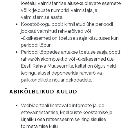
loetelu, valmistamise aluseks olevate esemete
või kirjelduste numbrid, valmistaja ja
valmistamise aasta.
Koostöökogu poolt kinnitatud ühe perioodi
jooksul valminud rahvarõivad või
-üksikesemed on toetuse saaja käsutuses kuni
perioodi lõpuni.
Perioodi lõppedes antakse toetuse saaja poolt
rahvarõivakomplektid või -üksikesemed üle
Eesti Rahva Muuseumile, kellel on õigus neid
lepingu alusel deponeerida rahvarõiva
paikkondlikele nõuandekodadele.
ABIKÕLBLIKUD KULUD
Veebiportaali lisatavate infomaterjalide
ettevalmistamise, kirjelduste koostamise ja
kirjaliku osa retsenseerimise ning sisulise
toimetamise kulu;