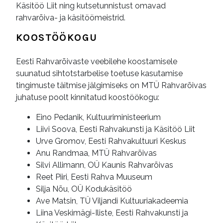
Käsitöö Liit ning kutsetunnistust omavad
rahvarõiva- ja käsitöömeistrid.
KOOSTÖÖKOGU
Eesti Rahvarõivaste veebilehe koostamisele
suunatud sihtotstarbelise toetuse kasutamise
tingimuste täitmise jälgimiseks on MTÜ Rahvarõivas
juhatuse poolt kinnitatud koostöökogu:
Eino Pedanik, Kultuuriministeerium
Liivi Soova, Eesti Rahvakunsti ja Käsitöö Liit
Urve Gromov, Eesti Rahvakultuuri Keskus
Anu Randmaa, MTÜ Rahvarõivas
Silvi Allimann, OÜ Kaunis Rahvarõivas
Reet Piiri, Eesti Rahva Muuseum
Silja Nõu, OÜ Kodukäsitöö
Ave Matsin, TÜ Viljandi Kultuuriakadeemia
Liina Veskimägi-Iliste, Eesti Rahvakunsti ja