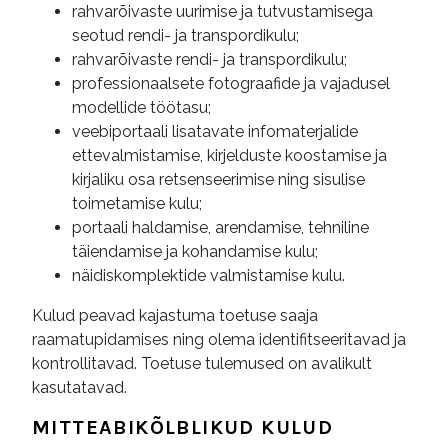
rahvarõivaste uurimise ja tutvustamisega
seotud rendi- ja transpordikulu;
rahvarõivaste rendi- ja transpordikulu;
professionaalsete fotograafide ja vajadusel
modellide töötasu;
veebiportaali lisatavate infomaterjalide
ettevalmistamise, kirjelduste koostamise ja
kirjaliku osa retsenseerimise ning sisulise
toimetamise kulu;
portaali haldamise, arendamise, tehniline
täiendamise ja kohandamise kulu;
näidiskomplektide valmistamise kulu.
Kulud peavad kajastuma toetuse saaja
raamatupidamises ning olema identifitseeritavad ja
kontrollitavad. Toetuse tulemused on avalikult
kasutatavad.
MITTEABIKÕLBLIKUD KULUD