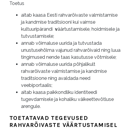
Toetus
aitab kaasa Eesti rahvarõivaste valmistamise
ja kandmise traditsiooni kui vaimse
kultuuripärandi
v
äärtustamisele, hoidmisele ja
tutvustamisele;
annab võimaluse uurida ja tutvustada
unustusehõlma vajunud rahvarõivaid ning luua
tingimused nende taas kasutusse võtmisele;
annab võimaluse uurida põhjalikult
rahvarõivaste valmistamise ja kandmise
traditsioone ning avaldada need
veebiportaalis;
aitab kaasa paikkondliku identiteedi
tugevdamisele ja kohaliku väikeettevõtluse
arengule.
TOETATAVAD TEGEVUSED
RAHVARÕIVASTE VÄÄRTUSTAMISEL