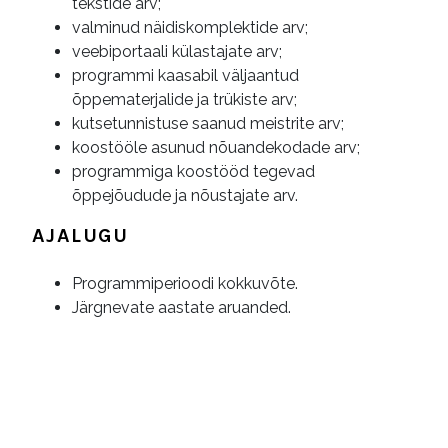
tekstide arv;
valminud näidiskomplektide arv;
veebiportaali külastajate arv;
programmi kaasabil väljaantud
õppematerjalide ja trükiste arv;
kutsetunnistuse saanud meistrite arv;
koostööle asunud nõuandekodade arv;
programmiga koostööd tegevad
õppejõudude ja nõustajate arv.
AJALUGU
Programmiperioodi kokkuvõte.
Järgnevate aastate aruanded.