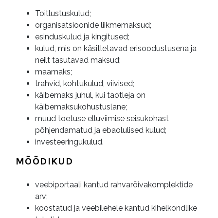
Toitlustuskulud;
organisatsioonide liikmemaksud;
esinduskulud ja kingitused;
kulud, mis on käsitletavad erisoodustusena ja
neilt tasutavad maksud;
maamaks;
trahvid, kohtukulud, viivised;
käibemaks juhul, kui taotleja on
käibemaksukohustuslane;
muud toetuse elluviimise seisukohast
põhjendamatud ja ebaolulised kulud;
investeeringukulud.
MÕÕDIKUD
veebiportaali kantud rahvarõivakomplektide
arv;
koostatud ja veebilehele kantud kihelkondlike