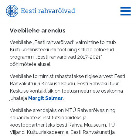
Veebilehe arendus
Veebilehe „Eesti rahvarõivad“ valmimine toimub
Kultuuriministeeriumi toel ning sellele eelnenud
programmi „Eesti rahvarõivad 2017-2021“
põhimõtete alusel.
Veebilehe toimimist rahastatakse riigieelarvest Eesti
Rahvakultuuri Keskuse kaudu. Eesti Rahvakultuuri
Keskuse kontaktisik on toetusmeetmete osakonna
juhataja
Margit Salmar
.
Veebilehe arendajaks on MTÜ Rahvarõivas ning
nõuandvateks institutsioonideks ja
koostööpartneriteks Eesti Rahva Muuseum, TÜ
Viljandi Kultuuriakadeemia, Eesti Rahvakunsti ja