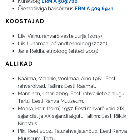
Kuhiksõlg
ERM A 509:706
Õiemotiiviga harisõrmus
ERM A 509:6941
KOOSTAJAD
Liivi Vainu, rahvarõivaste uurija (2015)
Liis Luhamaa, pärandtehnoloog (2020)
Jana Reidla, etnoloog (ehted, 2015)
ALLIKAD
Kaarma, Melanie, Voolmaa, Aino 1981. Eesti
rahvarõivad. Tallinn: Eesti Raamat.
Manninen, Ilmari 2009. Eesti rahvariiete ajalugu.
Tartu: Eesti Rahva Muuseum.
Moora, Harri (toim) 1957. Eesti rahvarõivaid XIX
sajandist ja XX sajandi algult. Tallinn: Eesti Riiklik
Kirjastus.
Piiri, Reet 2004. Talurahva jalanõud. Eesti Rahva
Muuseum: Tartu.