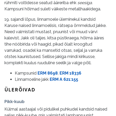
rühmiti voltidesse seatud ääreriba ehk
seesiga.
Kampsuni hõlmad suleti väikeste metallhaakidega.
19. sajandi lõpus, linnamoele üleminekul kandsid
Karuse naised linnamoelisis, rätsepa õmmeldud jakke.
Need valmistati mustast, pruunist või muud värvi
kalevist. Jakk oli taljes, kitsa püstkraega, hõlma ääres
tihe nööbirida või haagid, pikad õlalt kroogitud
varrukad, osadel ka mansetid otsas, seljal ja varruka
otstes kaunistused. Sellise jakiga mindi kirikusse,
komplekti kuulus ruuduline seelik ja valge põll.
Kampsunid
ERM 8698
,
ERM 18336
Linnamoeline jakk
ERM A 621:155
ÜLERÕIVAD
Pikk-kuub
Külmal aastaajal või pidulikel puhkudel kandsid naised
seljas pikk-kuube, mis valmistati lambapruunist