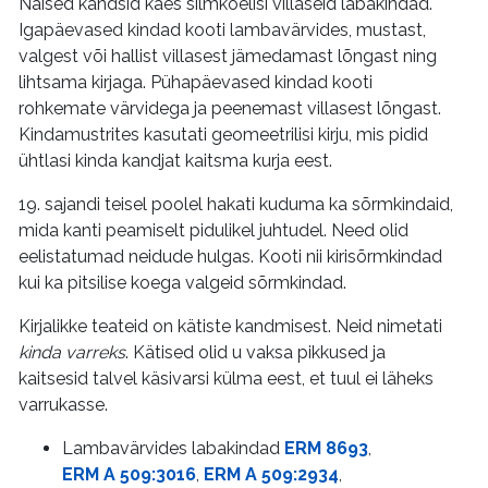
Naised kandsid käes silmkoelisi villaseid labakindad.
Igapäevased kindad kooti lambavärvides, mustast,
valgest või hallist villasest jämedamast lõngast ning
lihtsama kirjaga. Pühapäevased kindad kooti
rohkemate värvidega ja peenemast villasest lõngast.
Kindamustrites kasutati geomeetrilisi kirju, mis pidid
ühtlasi kinda kandjat kaitsma kurja eest.
19. sajandi teisel poolel hakati kuduma ka sõrmkindaid,
mida kanti peamiselt pidulikel juhtudel. Need olid
eelistatumad neidude hulgas. Kooti nii kirisõrmkindad
kui ka pitsilise koega valgeid sõrmkindad.
Kirjalikke teateid on kätiste kandmisest. Neid nimetati
kinda varreks
. Kätised olid u vaksa pikkused ja
kaitsesid talvel käsivarsi külma eest, et tuul ei läheks
varrukasse.
Lambavärvides labakindad
ERM 8693
,
ERM A 509:3016
,
ERM A 509:2934
,