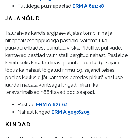
Tuttidega pulmapaelad
ERM A 621:38
JALANÕUD
Talurahvas kandis argipäeval jalas tömbi nina ja
ninapealsete tippudega pastlaid, varemalt ka
puukooreribadest punutud viiske. Pidulikel puhkudel
kantavad pastlad valmistati pargitud nahast. Pastelde
kinnituseks kasutati linast punutud paelu, 19. sajandi
lõpus ka nahast lõigatud rihmu. 19. sajandi teises
pooles kuulusid jõukamates peredes pidurõivastuse
juurde madala kontsaga kingad, hiljem ka
teravaninalised nööritavad poolsaapad.
Pastlad
ERM A 621:62
Nahast kingad
ERM A 509:6205
KINDAD