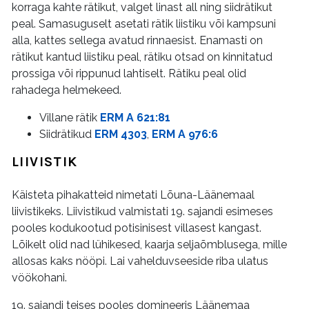
korraga kahte rätikut, valget linast all ning siidrätikut
peal. Samasuguselt asetati rätik liistiku või kampsuni
alla, kattes sellega avatud rinnaesist. Enamasti on
rätikut kantud liistiku peal, rätiku otsad on kinnitatud
prossiga või rippunud lahtiselt. Rätiku peal olid
rahadega helmekeed.
Villane rätik
ERM A 621:81
Siidrätikud
ERM 4303
,
ERM A 976:6
LIIVISTIK
Käisteta pihakatteid nimetati Lõuna-Läänemaal
liivistikeks. Liivistikud valmistati 19. sajandi esimeses
pooles kodukootud potisinisest villasest kangast.
Lõikelt olid nad lühikesed, kaarja seljaõmblusega, mille
allosas kaks nööpi. Lai vahelduvseeside riba ulatus
vöökohani.
19. sajandi teises pooles domineeris Läänemaa