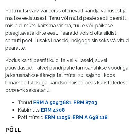
Pottmütsi värv varieerus olenevalt kandja vanusest ja
maitse eelistusest. Tanu või mütsi peale seoti pearätt,
mis pidi mütsi kaitsma vihma, tuule või päikese
pleegitavate kiirte eest. Pearätid võisid olla siidist,
samuti peeti ilusaks linaseid, indigoga siniseks värvitud
pearätte.
Kodus kanti pearätikuid, talvel villaseid, suvel
puuvillaseid. Talvel pandi pähe lambanahkse voodriga
ja karusnahkse äärega talimüts. 20. sajandil koos
linnamoe tulekuga, kandsid naised peas kunstlilledest
oubi
ehk saksatanu.
Tanud
ERM A 509:3681
,
ERM 8703
Kabimüts
ERM 4308
Pottmütsid
ERM 11056
,
ERM A 698:118
PÕLL