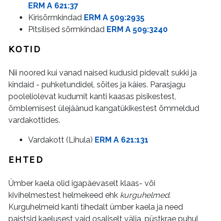
ERM A 621:37
Kirisõrmkindad
ERM A 509:2935
Pitsilised sõrmkindad
ERM A 509:3240
KOTID
Nii noored kui vanad naised kudusid pidevalt sukki ja
kindaid - puhketundidel, sõites ja käies. Parasjagu
pooleliolevat kudumit kanti kaasas pisikestest,
õmblemisest ülejäänud kangatükikestest õmmeldud
vardakottides.
Vardakott (Lihula)
ERM A 621:131
EHTED
Ümber kaela olid igapäevaselt klaas- või
kivihelmestest helmekeed ehk
kurguhelmed
.
Kurguhelmeid kanti tihedalt ümber kaela ja need
paistsid kaelusest vaid osaliselt välja, püstkrae puhul