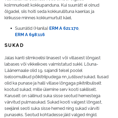
kolmnurkselt kokkupanduna. Kui suurrätt ei olnud
õlgadel, siis hoiti seda kokkurullituna kaenlas ja
kirikusse minnes kokkumurtult käel.
Suurrätid (Hanila)
ERM A 621:170
,
ERM A 698:116
SUKAD
Jalas kanti silmkoelisi linasest või villasest lõngast
labases või vikkelkoes valmistatud sukki. Lõuna-
Läänemaale olid 19. sajandi teisel poolel
iseloomulikud põikitriipudega nn
jutilised
sukad. Ilusad
olid ka punase ja halli villase lõngaga pikitriibuliselt
kootud sukad, mille ülemine serv kooti sakiliselt.
Karuselt on säilinud suka sisse seotud hernestega
värvitud pulmasukad. Sukad kooti valgest lõngast,
seejärel seoti suka sisse herned ning sukad värviti
punaseks. Seotud kohtadesse jäid valged ringid.