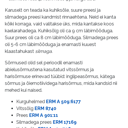
Karuselt on teada ka kuhiksõle, suure preesi ja
silmadega preesi kandmist rinnaehtena. Neid ei kanta
kõiki korraga, vaid valitakse üks, mida kantakse koos
kaelarahadega. Kuhiksõlg oli ca 9 cm läbimõõduga.
Suur prees oli ca 8 cm läbimõõduga. Silmadega prees
oli 5-6 cm läbimõõduga ja enamasti kuuest
klaastahukast
silmaga
.
Sõrmused olid sel perioodil enamasti
abielusõrmustena kasutatud vitssõrmus ja
harisõrmuse erinevad tüübid: inglipeasõrmus, kätega
sõrmus ja õiemotiividega harisõrmus, mida kandsid nii
mehed kui naised.
Kurguhelmed
ERM A 509:6177
Vitssõlg
ERM 8740
Prees
ERM A 901:11
Silmadega prees
ERM 17169