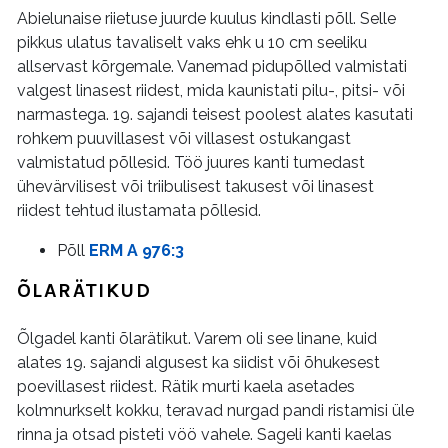
Abielunaise riietuse juurde kuulus kindlasti põll. Selle
pikkus ulatus tavaliselt vaks ehk u 10 cm seeliku
allservast kõrgemale. Vanemad pidupõlled valmistati
valgest linasest riidest, mida kaunistati pilu-, pitsi- või
narmastega. 19. sajandi teisest poolest alates kasutati
rohkem puuvillasest või villasest ostukangast
valmistatud põllesid. Töö juures kanti tumedast
ühevärvilisest või triibulisest takusest või linasest
riidest tehtud ilustamata põllesid.
Põll
ERM A 976:3
ÕLARÄTIKUD
Õlgadel kanti õlarätikut. Varem oli see linane, kuid
alates 19. sajandi algusest ka siidist või õhukesest
poevillasest riidest. Rätik murti kaela asetades
kolmnurkselt kokku, teravad nurgad pandi ristamisi üle
rinna ja otsad pisteti vöö vahele. Sageli kanti kaelas