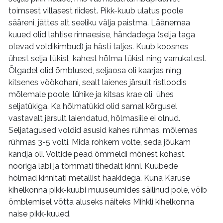
toimsest villasest riidest. Pikk-kuub ulatus poole
sääreni, jättes alt seeliku välja paistma. Läänemaa
kuued olid lahtise rinnaesise, händadega (selja taga
olevad voldikimbud) ja hästi taljes. Kuub koosnes
ühest selja tükist, kahest hõlma tükist ning varrukatest.
Õlgadel olid õmblused, seljaosa oli kaarjas ning
kitsenes vöökohani, sealt laienes järsult ristloodis
mõlemale poole, lühike ja kitsas krae oli ühes
seljatükiga. Ka hõlmatükid olid samal kõrgusel
vastavalt järsult laiendatud, hõlmasiile ei olnud.
Seljatagused voldid asusid kahes rühmas, mõlemas
rühmas 3-5 volti. Mida rohkem volte, seda jõukam
kandja oli. Voltide pead õmmeldi mõnest kohast
nööriga läbi ja tõmmati tihedalt kinni. Kuubede
hõlmad kinnitati metallist haakidega. Kuna Karuse
kihelkonna pikk-kuubi muuseumides säilinud pole, võib
õmblemisel võtta aluseks näiteks Mihkli kihelkonna
naise pikk-kuued.