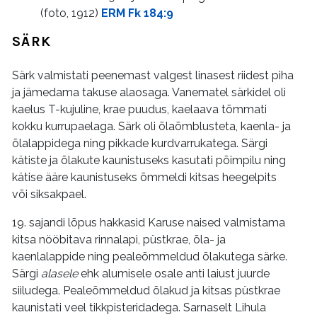
(foto, 1912)
ERM Fk 184:9
SÄRK
Särk valmistati peenemast valgest linasest riidest piha
ja jämedama takuse alaosaga. Vanematel särkidel oli
kaelus T-kujuline, krae puudus, kaelaava tõmmati
kokku kurrupaelaga. Särk oli õlaõmblusteta, kaenla- ja
õlalappidega ning pikkade kurdvarrukatega. Särgi
kätiste ja õlakute kaunistuseks kasutati põimpilu ning
kätise ääre kaunistuseks õmmeldi kitsas heegelpits
või siksakpael.
19. sajandi lõpus hakkasid Karuse naised valmistama
kitsa nööbitava rinnalapi, püstkrae, õla- ja
kaenlalappide ning pealeõmmeldud õlakutega särke.
Särgi
alasele
ehk alumisele osale anti laiust juurde
siiludega. Pealeõmmeldud õlakud ja kitsas püstkrae
kaunistati veel tikkpisteridadega. Sarnaselt Lihula