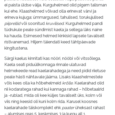
ei paista üldse välja. Kurguhelmed olid pigem talisman
kui ehe. Klaashelmed võivad olla erinevat värvi ja
erineva kujuga: ümmargused, tahulised, torukujulised
piiprellid
või soonitud
kruvilised
. Kurguhelmed pandi
tüdrukule peale sündimist kaela ja sellega läks naine
ka hauda. Esimesed helmed kinkisid lapsele tavaliselt
ristivanemad. Hiljem täiendati keed tähtpäevade
kingitustena.
Särgi kaelus kinnitati kas nööri, nööbi või vitssõlega.
Kaela seati piduülikonnaga rinnale ulatuvad
helmekeede read kaelarahadega ja need pidid riietuse
peale hästi nähtavale jääma. Lisaks klaashelmestele
võis kees olla ka hõbehelmeid
krõlle
. Kaelarahad olid
nii kodaratega rahad kui kannaga rahad – hõbetaalrid
ja -rublad, mida oli kee küljes tavaliselt üks, kolm või
viis ning keesid oli kuni kolm rida. Karusel koosnes
kaelarahade täiskomplekt ehk
paater
üheksast rahast
– alumises reas 5, keskmises 3 ja kurgu all 1.