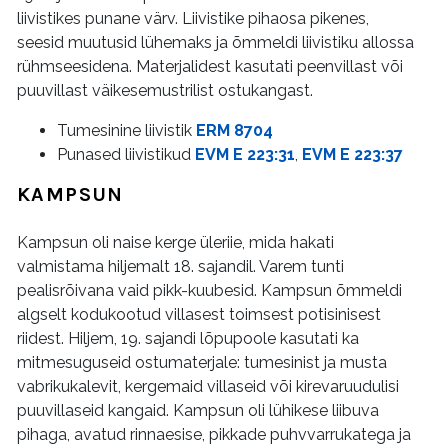
liivistikes punane värv. Liivistike pihaosa pikenes,
seesid muutusid lühemaks ja õmmeldi liivistiku allossa
rühmseesidena. Materjalidest kasutati peenvillast või
puuvillast väikesemustrilist ostukangast.
Tumesinine liivistik
ERM 8704
Punased liivistikud
EVM E 223:31
,
EVM E 223:37
KAMPSUN
Kampsun oli naise kerge üleriie, mida hakati
valmistama hiljemalt 18. sajandil. Varem tunti
pealisrõivana vaid pikk-kuubesid. Kampsun õmmeldi
algselt kodukootud villasest toimsest potisinisest
riidest. Hiljem, 19. sajandi lõpupoole kasutati ka
mitmesuguseid ostumaterjale: tumesinist ja musta
vabrikukalevit, kergemaid villaseid või kirevaruudulisi
puuvillaseid kangaid. Kampsun oli lühikese liibuva
pihaga, avatud rinnaesise, pikkade puhvvarrukatega ja