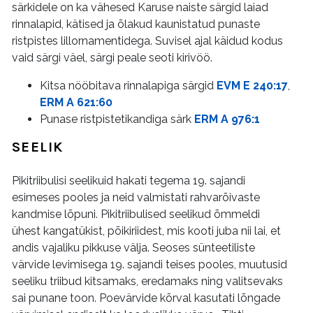
särkidele on ka vähesed Karuse naiste särgid laiad
rinnalapid, kätised ja õlakud kaunistatud punaste
ristpistes lillornamentidega. Suvisel ajal käidud kodus
vaid särgi väel, särgi peale seoti kirivöö.
Kitsa nööbitava rinnalapiga särgid
EVM E 240:17
,
ERM A 621:60
Punase ristpistetikandiga särk
ERM A 976:1
SEELIK
Pikitriibulisi seelikuid hakati tegema 19. sajandi
esimeses pooles ja neid valmistati rahvarõivaste
kandmise lõpuni. Pikitriibulised seelikud õmmeldi
ühest kangatükist, põikiriidest, mis kooti juba nii lai, et
andis vajaliku pikkuse välja. Seoses sünteetiliste
värvide levimisega 19. sajandi teises pooles, muutusid
seeliku triibud kitsamaks, eredamaks ning valitsevaks
sai punane toon. Poevärvide kõrval kasutati lõngade