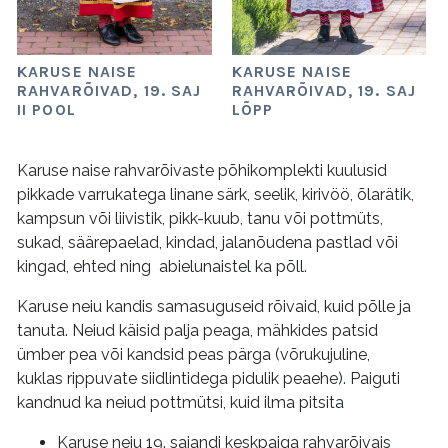
KARUSE NAISE
KARUSE NAISE
RAHVARÕIVAD, 19. SAJ
RAHVARÕIVAD, 19. SAJ
II POOL
LÕPP
Karuse naise rahvarõivaste põhikomplekti kuulusid
pikkade varrukatega linane särk, seelik, kirivöö, õlarätik,
kampsun või liivistik, pikk-kuub, tanu või pottmüts,
sukad, säärepaelad, kindad, jalanõudena pastlad või
kingad, ehted ning abielunaistel ka põll.
Karuse neiu kandis samasuguseid rõivaid, kuid põlle ja
tanuta. Neiud käisid palja peaga, mähkides patsid
ümber pea või kandsid peas pärga (võrukujuline,
kuklas rippuvate siidlintidega pidulik peaehe). Paiguti
kandnud ka neiud pottmütsi, kuid ilma pitsita
Karuse neiu 19. sajandi keskpaiga rahvarõivais