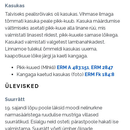
Kasukas
Talviseks pealisrõivaks oli kasukas. Vihmase ilmaga
tõmmati kasuka peale pikk-kuub. Kasuka määrdumise
vältimiseks asetati pikk-kuue alla linane rüü, mis
valmistati linasest riidest, pikk-kuuele sarnase lõikega.
Kasukad valmistati valgetest lambanahkadest.
Linnamoe tulekul õmmeldi kasukas uuema,
kaapotkuue lõike järgi ja kaeti kangaga.
Pikk-kuued (Mihkli)
ERM A 483:151
,
ERM 2847
Kangaga kaetud kasukas (foto)
ERM Fk 184:8
ÜLEVISKED
Suurrätt
19. sajandi lõpu poole läksid moodi nelinurkne
narmasääristega ruudulise mustriga villased
suurrätikud. Esialgu neid osteti, pärastpoole hakati ise
valmistama. Suurrätt võeti ümber õlgade