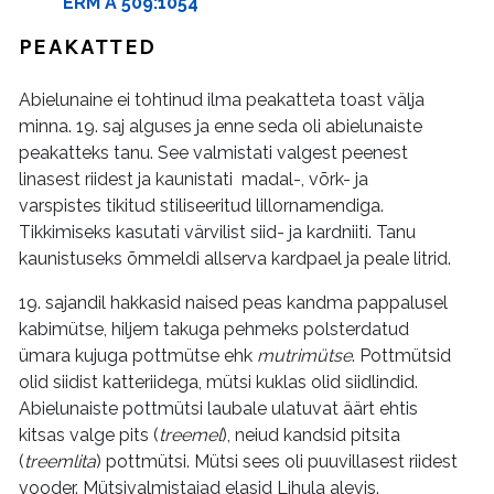
ERM A 509:1054
PEAKATTED
Abielunaine ei tohtinud ilma peakatteta toast välja
minna. 19. saj alguses ja enne seda oli abielunaiste
peakatteks tanu. See valmistati valgest peenest
linasest riidest ja kaunistati madal-, võrk- ja
varspistes tikitud stiliseeritud lillornamendiga.
Tikkimiseks kasutati värvilist siid- ja kardniiti. Tanu
kaunistuseks õmmeldi allserva kardpael ja peale litrid.
19. sajandil hakkasid naised peas kandma pappalusel
kabimütse, hiljem takuga pehmeks polsterdatud
ümara kujuga pottmütse ehk
mutrimütse
. Pottmütsid
olid siidist katteriidega, mütsi kuklas olid siidlindid.
Abielunaiste pottmütsi laubale ulatuvat äärt ehtis
kitsas valge pits (
treemel
), neiud kandsid pitsita
(
treemlita
) pottmütsi. Mütsi sees oli puuvillasest riidest
vooder. Mütsivalmistajad elasid Lihula alevis.