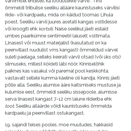
värvimisel endiselt ka looduslikke värve . Tihti
õmmeldi triibulise seeliku allääre kaunistuseks värvilisi
riide- või kardpaelu, mida on käidud toomas Lihula
poest. Seeliku värvli juures asetati kangas voltidesse
või kroogiti ehk
kortsiti
. Naise seelikul jäeti esilaid
umbes paarikümne sentimeetri laiuselt voltimata.
Linasest või muust materjalist (kasutatud on ka
peenvillast ruudulist vms kangast) õmmeldud värvel
suleti paelaga, selleks keerati värvli otsad (või üks ots)
silmuseks, millest köideti läbi nöör. Kinniselõhik
paiknes kas vasakul või paremal pool keskkohta,
vastavalt sellele kumma käeline oli kandja. Kinnis jäeti
põlle alla. Seeliku alumise ääre kaitsmiseks mustuse ja
kulumise eest, õmmeldi seeliku sissepoole, alumisse
serva linasest kangast 7-12 cm laiune riideriba ehk
toot
. Seeliku alläärde võidi kaunistuseks õmmelda
kardpaelu ja peenvillast ostukangast.
19. sajandi teises pooles, moe muutudes, hakkasid