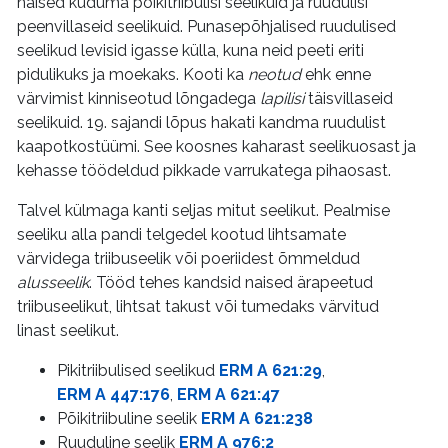
naised kuduma põikitriibulisi seelikuid ja ruudulisi
peenvillaseid seelikuid. Punasepõhjalised ruudulised
seelikud levisid igasse külla, kuna neid peeti eriti
pidulikuks ja moekaks. Kooti ka
neotud
ehk enne
värvimist kinniseotud lõngadega
lapilisi
täisvillaseid
seelikuid. 19. sajandi lõpus hakati kandma ruudulist
kaapotkostüümi. See koosnes kaharast seelikuosast ja
kehasse töödeldud pikkade varrukatega pihaosast.
Talvel külmaga kanti seljas mitut seelikut. Pealmise
seeliku alla pandi telgedel kootud lihtsamate
värvidega triibuseelik või poeriidest õmmeldud
alusseelik
. Tööd tehes kandsid naised ärapeetud
triibuseelikut, lihtsat takust või tumedaks värvitud
linast seelikut.
Pikitriibulised seelikud
ERM A 621:29
,
ERM A 447:176
,
ERM A 621:47
Põikitriibuline seelik
ERM A 621:238
Ruuduline seelik
ERM A 976:2