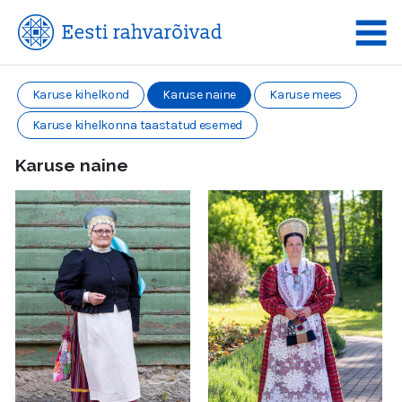
Karuse kihelkond
Karuse naine
Karuse mees
Karuse kihelkonna taastatud esemed
Karuse naine