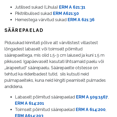
Jutilised sukad (Lihula)
ERM A 621:31
Pikitriibulised sukad
ERM A621:50
Hernestega värvitud sukad
ERM A 621:36
SÄÄREPAELAD
Pidusukad kinnitati põlve alt värvilistest villastest
lõngadest labaselt või toimselt põimitud
säärepaeltega, mis olid 1,5-3 cm laiused ja kuni 1,5 m
pikkused. Igapäevaselt kasutati lihtsamaid paelu või
„ärapeetud“ säärepaelu. Säärepaelte otstesse on
tehtud ka riideribadest tutid, siis kutsuti neid
pulmapaelteks, kuna neid kingiti peamiselt pulmades
andidena.
Labaselt põimitud säärepaelad
ERM A 509:1567
,
ERM A 614:201
Toimselt põimitud säärepaelad
ERM A 614:200
,
ERM A614:203