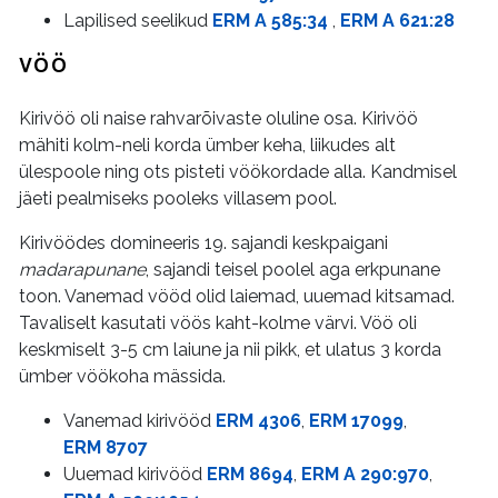
Lapilised seelikud
ERM A 585:34
,
ERM A 621:28
VÖÖ
Kirivöö oli naise rahvarõivaste oluline osa. Kirivöö
mähiti kolm-neli korda ümber keha, liikudes alt
ülespoole ning ots pisteti vöökordade alla. Kandmisel
jäeti pealmiseks pooleks villasem pool.
Kirivöödes domineeris 19. sajandi keskpaigani
madarapunane
, sajandi teisel poolel aga erkpunane
toon. Vanemad vööd olid laiemad, uuemad kitsamad.
Tavaliselt kasutati vöös kaht-kolme värvi. Vöö oli
keskmiselt 3-5 cm laiune ja nii pikk, et ulatus 3 korda
ümber vöökoha mässida.
Vanemad kirivööd
ERM 4306
,
ERM 1709
9
,
ERM 8707
Uuemad kirivööd
ERM 8694
,
ERM A 290:970
,