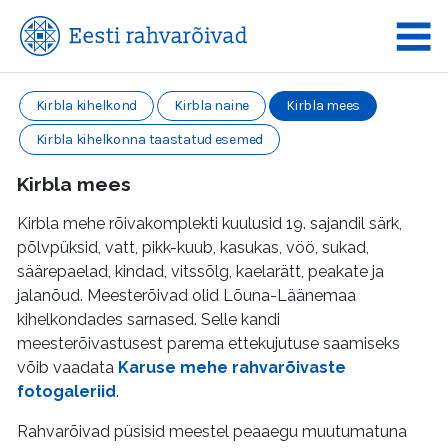
Kirbla kihelkond
Kirbla naine
Kirbla mees
Kirbla kihelkonna taastatud esemed
Kirbla mees
Kirbla mehe rõivakomplekti kuulusid 19. sajandil särk,
põlvpüksid, vatt, pikk-kuub, kasukas, vöö, sukad,
säärepaelad, kindad, vitssõlg, kaelarätt, peakate ja
jalanõud. Meesterõivad olid Lõuna-Läänemaa
kihelkondades sarnased. Selle kandi
meesterõivastusest parema ettekujutuse saamiseks
võib vaadata
Karuse mehe rahvarõivaste
fotogaleriid
.
Rahvarõivad püsisid meestel peaaegu muutumatuna