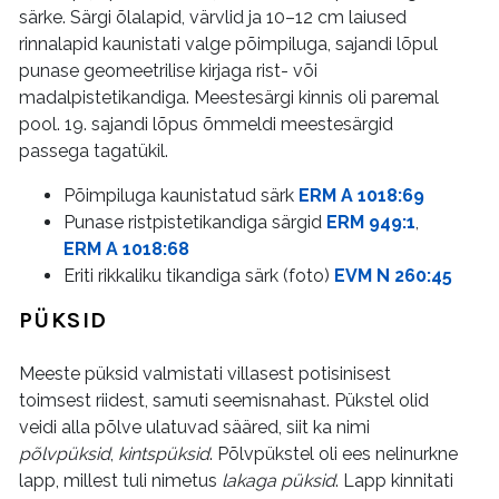
särke. Särgi õlalapid, värvlid ja 10–12 cm laiused
rinnalapid kaunistati valge põimpiluga, sajandi lõpul
punase geomeetrilise kirjaga rist- või
madalpistetikandiga. Meestesärgi kinnis oli paremal
pool. 19. sajandi lõpus õmmeldi meestesärgid
passega tagatükil.
Põimpiluga kaunistatud särk
ERM A 1018:69
Punase ristpistetikandiga särgid
ERM 949:1
,
ERM A 1018:68
Eriti rikkaliku tikandiga särk (foto)
EVM N 260:45
PÜKSID
Meeste püksid valmistati villasest potisinisest
toimsest riidest, samuti seemisnahast. Pükstel olid
veidi alla põlve ulatuvad sääred, siit ka nimi
põlvpüksid
,
kintspüksid
. Põlvpükstel oli ees nelinurkne
lapp, millest tuli nimetus
lakaga püksid
. Lapp kinnitati