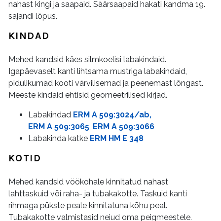
nahast kingi ja saapaid. Säärsaapaid hakati kandma 19.
sajandi lõpus.
KINDAD
Mehed kandsid käes silmkoelisi labakindaid.
Igapäevaselt kanti lihtsama mustriga labakindaid,
pidulikumad kooti värvilisemad ja peenemast lõngast.
Meeste kindaid ehtisid geomeetrilised kirjad.
Labakindad
ERM A 509:3024/ab,
ERM A 509:3065
,
ERM A 509:3066
Labakinda katke
ERM HM E 348
KOTID
Mehed kandsid vöökohale kinnitatud nahast
lahttaskuid või raha- ja tubakakotte. Taskuid kanti
rihmaga pükste peale kinnitatuna kõhu peal.
Tubakakotte valmistasid neiud oma peigmeestele.