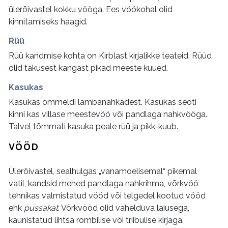
ülerõivastel kokku vööga. Ees vöökohal olid
kinnitamiseks haagid.
Rüü
Rüü kandmise kohta on Kirblast kirjalikke teateid. Rüüd
olid takusest kangast pikad meeste kuued.
Kasukas
Kasukas õmmeldi lambanahkadest. Kasukas seoti
kinni kas villase meestevöö või pandlaga nahkvööga.
Talvel tõmmati kasuka peale rüü ja pikk-kuub.
VÖÖD
Ülerõivastel, sealhulgas „vanamoelisemal“ pikemal
vatil, kandsid mehed pandlaga nahkrihma, võrkvöö
tehnikas valmistatud vööd või telgedel kootud vööd
ehk
pussakat
. Võrkvööd olid vahelduva laiusega,
kaunistatud lihtsa rombilise või triibulise kirjaga.