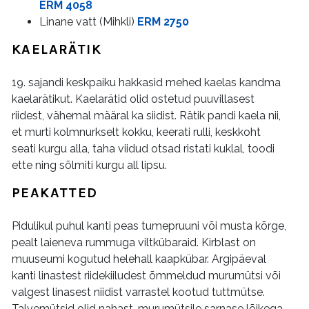
ERM 4058
Linane vatt (Mihkli)
ERM 2750
KAELARÄTIK
19. sajandi keskpaiku hakkasid mehed kaelas kandma
kaelarätikut. Kaelarätid olid ostetud puuvillasest
riidest, vähemal määral ka siidist. Rätik pandi kaela nii,
et murti kolmnurkselt kokku, keerati rulli, keskkoht
seati kurgu alla, taha viidud otsad ristati kuklal, toodi
ette ning sõlmiti kurgu all lipsu.
PEAKATTED
Pidulikul puhul kanti peas tumepruuni või musta kõrge,
pealt laieneva rummuga viltkübaraid. Kirblast on
muuseumi kogutud helehall kaapkübar. Argipäeval
kanti linastest riidekiiludest õmmeldud murumütsi või
valgest linasest niidist varrastel kootud tuttmütse.
Talvemütsid olid nahast, murumütsile sarnase lõikega