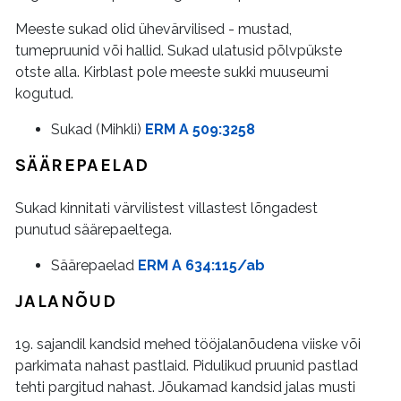
Meeste sukad olid ühevärvilised - mustad,
tumepruunid või hallid. Sukad ulatusid põlvpükste
otste alla. Kirblast pole meeste sukki muuseumi
kogutud.
Sukad (Mihkli)
ERM A 509:3258
SÄÄREPAELAD
Sukad kinnitati värvilistest villastest lõngadest
punutud säärepaeltega.
Säärepaelad
ERM A 634:115/ab
JALANÕUD
19. sajandil kandsid mehed tööjalanõudena viiske või
parkimata nahast pastlaid. Pidulikud pruunid pastlad
tehti pargitud nahast. Jõukamad kandsid jalas musti