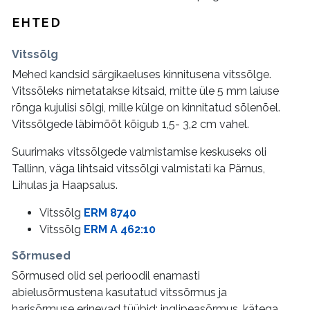
EHTED
Vitssõlg
Mehed kandsid särgikaeluses kinnitusena vitssõlge.
Vitssõleks nimetatakse kitsaid, mitte üle 5 mm laiuse
rõnga kujulisi sõlgi, mille külge on kinnitatud sõlenõel.
Vitssõlgede läbimõõt kõigub 1,5- 3,2 cm vahel.
Suurimaks vitssõlgede valmistamise keskuseks oli
Tallinn, väga lihtsaid vitssõlgi valmistati ka Pärnus,
Lihulas ja Haapsalus.
Vitssõlg
ERM 8740
Vitssõlg
ERM A 462:10
Sõrmused
Sõrmused olid sel perioodil enamasti
abielusõrmustena kasutatud vitssõrmus ja
harisõrmuse erinevad tüübid: inglipeasõrmus, kätega