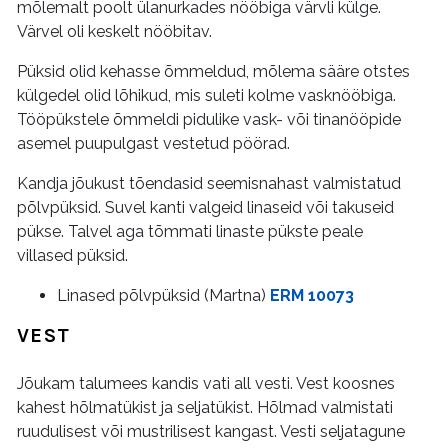
mõlemalt poolt ülanurkades nööbiga värvli külge.
Värvel oli keskelt nööbitav.
Püksid olid kehasse õmmeldud, mõlema sääre otstes
külgedel olid lõhikud, mis suleti kolme vasknööbiga.
Tööpükstele õmmeldi pidulike vask- või tinanööpide
asemel puupulgast vestetud pöörad.
Kandja jõukust tõendasid seemisnahast valmistatud
põlvpüksid. Suvel kanti valgeid linaseid või takuseid
pükse. Talvel aga tõmmati linaste pükste peale
villased püksid.
Linased põlvpüksid (Martna)
ERM 10073
VEST
Jõukam talumees kandis vati all vesti. Vest koosnes
kahest hõlmatükist ja seljatükist. Hõlmad valmistati
ruudulisest või mustrilisest kangast. Vesti seljatagune