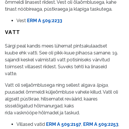
õmmeldi linasest riidest. Vest oli õlaõmblusega, kahe
tinast nööbireaga, püstkraega ja klapiga taskutega.
Vest
ERM A 509:2233
VATT
Särgi peal kandis mees lühemat pintsakulaadset
kuube ehk vatti. See oli pikk-kuue pihaosa sarnane. 19.
sajandi keskel valmistati vatt potisiniseks värvitud
toimsest villasest riidest. Suveks tehti ka linaseid
vatte.
Vatt oli seljaõmblusega ning sellest algava
lipiga
,
puusadel õmmeldi küljeõmbluse vahele kiilud. Vatil oli
algselt püstkrae, hilisematel reväärid, kaares
sisselõigatud hõlmanurgad, kaks
rida vasknööpe hõlmadel ja taskud.
Villased vatid
ERM A 509:2197
,
ERM A 509:2253
,