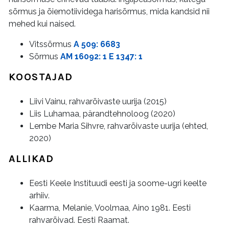
sõrmus ja õiemotiividega harisõrmus, mida kandsid nii
mehed kui naised.
Vitssõrmus
A 509: 6683
Sõrmus
AM 16092: 1 E 1347: 1
KOOSTAJAD
Liivi Vainu, rahvarõivaste uurija (2015)
Liis Luhamaa, pärandtehnoloog (2020)
Lembe Maria Sihvre, rahvarõivaste uurija (ehted,
2020)
ALLIKAD
Eesti Keele Instituudi eesti ja soome-ugri keelte
arhiiv.
Kaarma, Melanie, Voolmaa, Aino 1981. Eesti
rahvarõivad. Eesti Raamat.