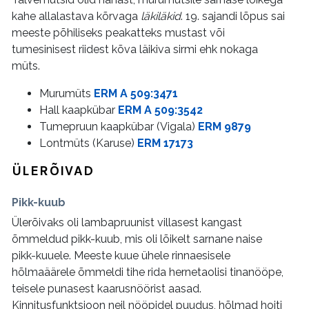
kahe allalastava kõrvaga
läkiläkid
. 19. sajandi lõpus sai
meeste põhiliseks peakatteks mustast või
tumesinisest riidest kõva läikiva sirmi ehk nokaga
müts.
Murumüts
ERM A 509:3471
Hall kaapkübar
ERM A 509:3542
Tumepruun kaapkübar (Vigala)
ERM 9879
Lontmüts (Karuse)
ERM 17173
ÜLERÕIVAD
Pikk-kuub
Ülerõivaks oli lambapruunist villasest kangast
õmmeldud pikk-kuub, mis oli lõikelt sarnane naise
pikk-kuuele. Meeste kuue ühele rinnaesisele
hõlmaäärele õmmeldi tihe rida hernetaolisi tinanööpe,
teisele punasest kaarusnöörist aasad.
Kinnitusfunktsioon neil nööpidel puudus, hõlmad hoiti