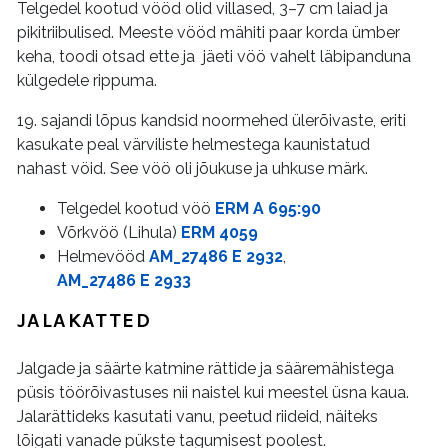
Telgedel kootud vööd olid villased, 3–7 cm laiad ja
pikitriibulised. Meeste vööd mähiti paar korda ümber
keha, toodi otsad ette ja jäeti vöö vahelt läbipanduna
külgedele rippuma.
19. sajandi lõpus kandsid noormehed ülerõivaste, eriti
kasukate peal värviliste helmestega kaunistatud
nahast vöid. See vöö oli jõukuse ja uhkuse märk.
Telgedel kootud vöö
ERM A 695:90
Võrkvöö (Lihula)
ERM 4059
Helmevööd
AM_27486 E 2932
,
AM_27486 E 2933
JALAKATTED
Jalgade ja säärte katmine rättide ja sääremähistega
püsis töörõivastuses nii naistel kui meestel üsna kaua.
Jalarättideks kasutati vanu, peetud riideid, näiteks
lõigati vanade pükste tagumisest poolest.