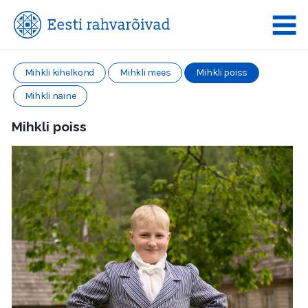
Mihkli kihelkond
Mihkli mees
Mihkli poiss
Mihkli naine
Mihkli poiss