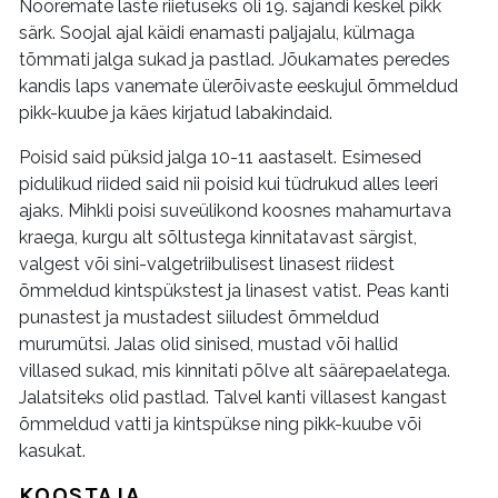
Nooremate laste riietuseks oli 19. sajandi keskel pikk
särk. Soojal ajal käidi enamasti paljajalu, külmaga
tõmmati jalga sukad ja pastlad. Jõukamates peredes
kandis laps vanemate ülerõivaste eeskujul õmmeldud
pikk-kuube ja käes kirjatud labakindaid.
Poisid said püksid jalga 10-11 aastaselt. Esimesed
pidulikud riided said nii poisid kui tüdrukud alles leeri
ajaks. Mihkli poisi suveülikond koosnes mahamurtava
kraega, kurgu alt sõltustega kinnitatavast särgist,
valgest või sini-valgetriibulisest linasest riidest
õmmeldud kintspükstest ja linasest vatist. Peas kanti
punastest ja mustadest siiludest õmmeldud
murumütsi. Jalas olid sinised, mustad või hallid
villased sukad, mis kinnitati põlve alt säärepaelatega.
Jalatsiteks olid pastlad. Talvel kanti villasest kangast
õmmeldud vatti ja kintspükse ning pikk-kuube või
kasukat.
KOOSTAJA