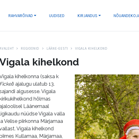
RAHVARÕIVAD
UUDISED
KIRJANDUS
NÕUANDEKOJ
AVALEHT
REGIOONID
LÄÄNE-EESTI
VIGALA KIHELKOND
Vigala kihelkond
Vigala kihelkonna (saksa k
Fickel
) ajalugu ulatub 13.
sajandi algusesse. Vigala
kirikukihelkond hõlmas
ajaloolisel Läänemaal
ligikaudu nüüdse Vigala valla
ja Velise piirkonna Märjamaa
vallast. Vigala kihelkond
piirnes Kullamaa, Märjamaa,