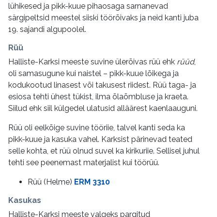
lühikesed ja pikk-kuue pihaosaga sarnanevad
särgipeltsid meestel siiski töörõivaks ja neid kanti juba
19. sajandi algupoolel.
Rüü
Halliste-Karksi meeste suvine ülerõivas rüü ehk
rüüd
,
oli samasugune kui naistel – pikk-kuue lõikega ja
kodukootud linasest või takusest riidest. Rüü taga- ja
esiosa tehti ühest tükist, ilma õlaõmbluse ja kraeta.
Siilud ehk siil külgedel ulatusid alläärest kaenlaauguni.
Rüü oli eelkõige suvine tööriie, talvel kanti seda ka
pikk-kuue ja kasuka vahel. Karksist pärinevad teated
selle kohta, et rüü olnud suvel ka kirikuriie. Sellisel juhul
tehti see peenemast materjalist kui töörüü.
Rüü (Helme)
ERM 3310
Kasukas
Halliste-Karksi meeste valgeks pargitud