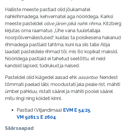
Halliste meeste pastlad olid jõukamatel
nahkrihmadega, kehvematel aga nööridega. Karksi
meeste pasteldel
olive jären pikä nahk rihma
. Kitzberg
kirjutas oma raamatus „Ühe vana tuuletallaja
noorpõlvemälestused“, kuidas ta poisikesena hakanud
rihmadega pastlaid tahtma, kuni isa siis talle Abja
laadalt pasteldele rihmad tõi, mis 60 kopikat maksid.
Nööridega pastlaid ei tahetud seetõttu, et neid
kandsid lapsed, tüdrukud ja naised.
Pasteldel olid külgedel aasad ehk
aasantse
. Nendest
tõmmati paelad läbi, moodustati jala peale rist, mähiti
ümber pahkluu, ristati säärel ja mähiti poolel säärel
mitu ringi ning köideti kinni.
Pastlad (Viljandimaa)
EVM E 54:25
,
VM 9261:1 E 2604
Säärsaapad