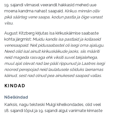
19. sajandi viimasel veerandil hakkasid mehed uue
moena kandma nahast saapaid.
Kirikus minnän olliv
pikä säärteg vene saapa, kodun pastla ja õige vanast
viisu.
August Kitzberg kirjutas isa kirikuskäimise saabaste
kohta järgmist:
Muidu kandis isa pastlaid ja kollaseid
venesaapaid. Neil pidusaabastel oli isegi oma ajalugu.
Need olid isal ainult kirikuskäikude jaoks, siis määriti
neid mageda rasvaga ehk viksiti suvel takjalehega,
muul ajal olevat nad lae pääl rippunud ja Laatres isegi
noored perepojad neid laulatusele sõiduks laenamas
käinud, sest nad olnud pea ainukesed saapad vallas.
KINDAD
Nõelkindad
Karksis, nagu teisteski Mulgi kihelkondades, olid veel
18. sajandi lõpul ja 19. sajandi algul vanimate kinnaste