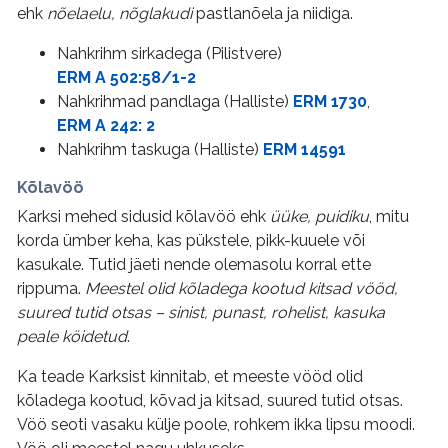
ehk
nõelaelu, nõglakudi
pastlanõela ja niidiga.
Nahkrihm sirkadega (Pilistvere)
ERM A 502:58/1-2
Nahkrihmad pandlaga (Halliste)
ERM 1730
,
ERM A 242: 2
Nahkrihm taskuga (Halliste)
ERM 14591
Kõlavöö
Karksi mehed sidusid kõlavöö ehk
üüke, puidiku
, mitu
korda ümber keha, kas pükstele, pikk-kuuele või
kasukale. Tutid jäeti nende olemasolu korral ette
rippuma.
Meestel olid kõladega kootud kitsad vööd,
suured tutid otsas – sinist, punast, rohelist, kasuka
peale köidetud
.
Ka teade Karksist kinnitab, et meeste vööd olid
kõladega kootud, kõvad ja kitsad, suured tutid otsas.
Vöö seoti vasaku külje poole, rohkem ikka lipsu moodi.