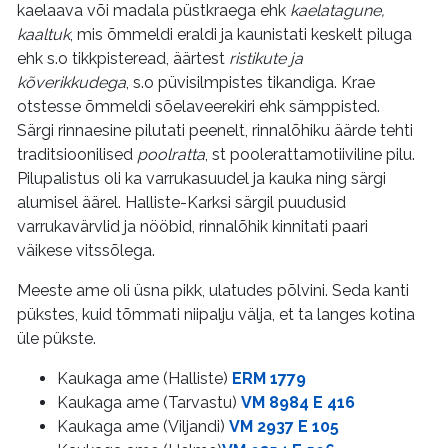
kaelaava või madala püstkraega ehk
kaelatagune,
kaaltuk
, mis õmmeldi eraldi ja kaunistati keskelt piluga
ehk s.o tikkpisteread, äärtest
ristikute ja
kõverikkudega
, s.o püvisilmpistes tikandiga. Krae
otstesse õmmeldi sõelaveerekiri ehk sämppisted.
Särgi rinnaesine pilutati peenelt, rinnalõhiku äärde tehti
traditsioonilised
poolratta
, st poolerattamotiiviline pilu.
Pilupalistus oli ka varrukasuudel ja kauka ning särgi
alumisel äärel. Halliste-Karksi särgil puudusid
varrukavärvlid ja nööbid, rinnalõhik kinnitati paari
väikese vitssõlega.
Meeste ame oli üsna pikk, ulatudes põlvini. Seda kanti
pükstes, kuid tõmmati niipalju välja, et ta langes kotina
üle pükste.
Kaukaga ame (Halliste)
ERM 1779
Kaukaga ame (Tarvastu)
VM 8984 E 416
Kaukaga ame (Viljandi)
VM 2937 E 105