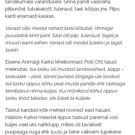
tarvilikumale varandusele. Sinna pandi vaskraha,
piibunõel, tubakakott, tuleraud, tael, kõbjas jne. Piipu
kanti enamasti kaukas.
Vanast olliv mestel nahast taski kõtubäl, rihmage
puustebäl kinni pant. Sääl olli piip, tuleraud, tagel ja
muud raami sehen. Vanast olli mestel tulekivi ja tagel
taskin.
Eleene Animägi Karksi kihelkonnast Polli Otti talust
meenutas:
Isa tasku oli mustast lambanahast, klapp –
taskulakk – peal, ääred punase lõngaga üle loodud.
Isa tasku rippus kõhu peal musta pandla ehk räätsaga
kinnitatava rihma küljes. Kui mõnikord kõhul rippuv
tasku tööd takistas, siis lükati ta küljele.
Taskut kandsid kõik mehed noorest east hauani.
Halliste-Karksi meestel rippus taskust paremal vöö
küljes veel üks nahktupp, milles oli tavaliselt
puupeaga nuga ehk
tuuts
, ja teine väiksem tupekene