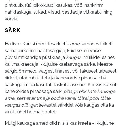
pihtkuub, rüü, pikk-kuub, kasukas, vöö, nahkrihm
nahktaskuga, sukad, viisud, pastlad ja viltkaabu ning
kõrvik.
SÄRK
Halliste-Karksi meestesärk ehk
ame
sarnanes lõikelt
sama piirkonna naistesärgiga, kuid sel oli väike
püvisilmtikandiga püstkrae ja
kaugas.
Mulkidel esines
ka ilma kraeta ja I-kujulise kaelaavaga särke. Meeste
särgid õmmeldi valgest linasest või takusest labasest
riidest, õlaõmblusteta ja kahekordse pihaosa ehk
kaukaga, mida kasutati taskute asemel. Karksis kutsuti
kahekordse pihaosaga särki
pihage ehk kate kaukage
ame, sest et amme ja oodre vahel tõisel pool tõine
kaugas olli.
Igapäevastel särkidel võis kaugas olla ka
ainult ühel hõlma poolel.
Mulgi kaukaga amed olid niisiis kas kraeta - I-kujuline