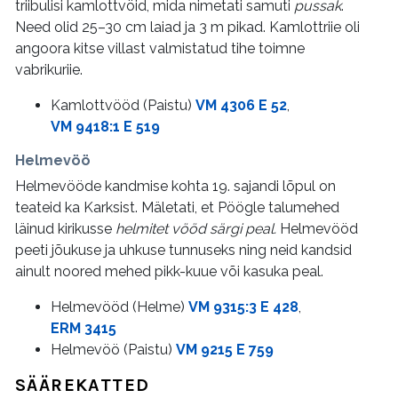
triibulisi kamlottvöid, mida nimetati samuti
pussak
.
Need olid 25–30 cm laiad ja 3 m pikad. Kamlottriie oli
angoora kitse villast valmistatud tihe toimne
vabrikuriie.
Kamlottvööd (Paistu)
VM 4306 E 52
,
VM 9418:1 E 519
Helmevöö
Helmevööde kandmise kohta 19. sajandi lõpul on
teateid ka Karksist. Mäletati, et Pöögle talumehed
läinud kirikusse
helmitet vööd särgi peal.
Helmevööd
peeti jõukuse ja uhkuse tunnuseks ning neid kandsid
ainult noored mehed pikk-kuue või kasuka peal.
Helmevööd (Helme)
VM 9315:3 E 428
,
ERM 3415
Helmevöö (Paistu)
VM 9215 E 759
SÄÄREKATTED