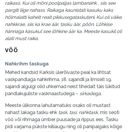
raikass. Kui oli mõni poolpaljas lambanahk , siis see
pargiti liige nahass. Raikaga kaunistati kasuku kaks
hõlmalatti kahelt realt pikkusegataskuteni. Kui oli väike
nahkkrae, siis ka krae äär, tasku äär, põõn. Lõhkise
hännaga kasukul see lõhkine äär ka. Meeste kasukil oli
alati must raika.
VÖÖ
Nahkrihm taskuga
Mehed kandsid Karksis ülerõivaste peal ka lihtsat
vaskpandlaga nahkrihma. 18. sajandil ja ilmselt 19.
sajandi algulgi olid uhkemad neist tihedalt täis lükitud
pandlakujuliste vasknaastudega –
sirkadega
.
Meeste ülikonna lahutamatuks osaks oli mustast
nahast lakaga tasku ehk
task
,
tasi
,
nahktask
, mis seoti
vöö või rihmaga ümber puusade ja rippus ees. Tasku
pidi varjama pükste kiiliaugu ning oli panipaigaks kõige