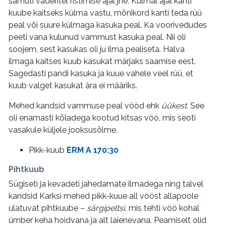
samuti vaderitel ristimise ajal jne. Külmal ajal kanti
kuube kaitseks külma vastu, mõnikord kanti teda rüü
peal või suure külmaga kasuka peal. Ka voorivedudes
peeti vana kulunud vammust kasuka peal. Nii oli
soojem, sest kasukas oli ju ilma pealiseta. Halva
ilmaga kaitses kuub kasukat märjaks saamise eest.
Sagedasti pandi kasuka ja kuue vahele veel rüü, et
kuub valget kasukat ära ei määriks.
Mehed kandsid vammuse peal vööd ehk
üükest.
See
oli enamasti kõladega kootud kitsas vöö, mis seoti
vasakule küljele jooksusõlme.
Pikk-kuub
ERM A 170:30
Pihtkuub
Sügiseti ja kevadeti jahedamate ilmadega ning talvel
kandsid Karksi mehed pikk-kuue all vööst allapoole
ulatuvat pihtkuube –
särgipeltsi,
mis tehti vöö kohal
ümber keha hoidvana ja alt laienevana. Peamiselt olid