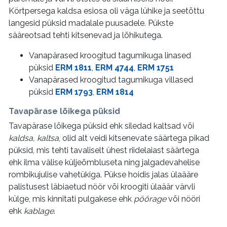
Körtpersega kaldsa esiosa oli väga lühike ja seetõttu
langesid püksid madalale puusadele. Pükste
sääreotsad tehti kitsenevad ja lõhikutega.
Vanapärased kroogitud tagumikuga linased
püksid
ERM 1811
,
ERM 4744
,
ERM 1751
Vanapärased kroogitud tagumikuga villased
püksid
ERM 1793
,
ERM 1814
Tavapärase lõikega püksid
Tavapärase lõikega püksid ehk siledad kaltsad või
kaldsa, kaltsa
, olid alt veidi kitsenevate säärtega pikad
püksid, mis tehti tavaliselt ühest riidelaiast säärtega
ehk ilma välise küljeõmbluseta ning jalgadevahelise
rombikujulise vahetükiga. Pükse hoidis jalas ülaääre
palistusest läbiaetud nöör või kroogiti ülaäär värvli
külge, mis kinnitati pulgakese ehk
pöörage
või nööri
ehk
kablage
.