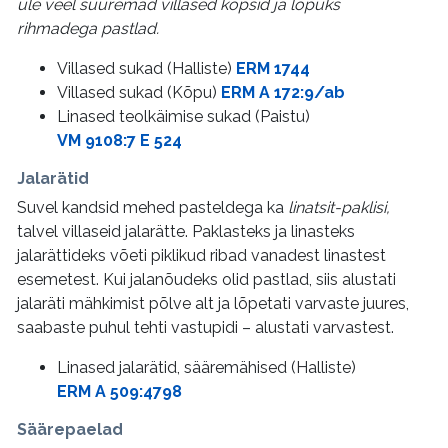
üle veel suuremad villased kopsid ja lõpuks
rihmadega pastlad.
Villased sukad (Halliste)
ERM 1744
Villased sukad (Kõpu)
ERM A 172:9/ab
Linased teolkäimise sukad (Paistu)
VM 9108:7 E 524
Jalarätid
Suvel kandsid mehed pasteldega ka
linatsit-paklisi,
talvel villaseid jalarätte. Paklasteks ja linasteks
jalarättideks võeti piklikud ribad vanadest linastest
esemetest. Kui jalanõudeks olid pastlad, siis alustati
jalaräti mähkimist põlve alt ja lõpetati varvaste juures,
saabaste puhul tehti vastupidi – alustati varvastest.
Linased jalarätid, sääremähised (Halliste)
ERM A 509:4798
Säärepaelad