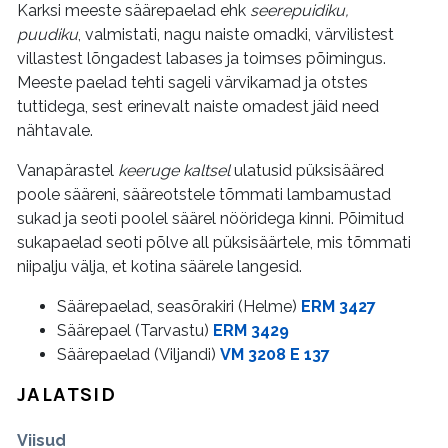
Karksi meeste säärepaelad ehk
seerepuidiku,
puudiku
, valmistati, nagu naiste omadki, värvilistest
villastest lõngadest labases ja toimses põimingus.
Meeste paelad tehti sageli värvikamad ja otstes
tuttidega, sest erinevalt naiste omadest jäid need
nähtavale.
Vanapärastel
keeruge kaltsel
ulatusid püksisääred
poole sääreni, sääreotstele tõmmati lambamustad
sukad ja seoti poolel säärel nööridega kinni. Põimitud
sukapaelad seoti põlve all püksisäärtele, mis tõmmati
niipalju välja, et kotina säärele langesid.
Säärepaelad, seasõrakiri (Helme)
ERM 3427
Säärepael (Tarvastu)
ERM 3429
Säärepaelad (Viljandi)
VM 3208 E 137
JALATSID
Viisud