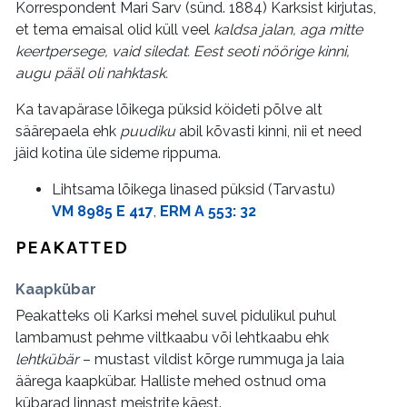
Korrespondent Mari Sarv (sünd. 1884) Karksist kirjutas,
et tema emaisal olid küll veel
kaldsa jalan, aga mitte
keertpersege, vaid siledat. Eest seoti nöörige kinni,
augu pääl oli nahktask.
Ka tavapärase lõikega püksid köideti põlve alt
säärepaela ehk
puudiku
abil kõvasti kinni, nii et need
jäid kotina üle sideme rippuma.
Lihtsama lõikega linased püksid (Tarvastu)
VM 8985 E 417
,
ERM A 553: 32
PEAKATTED
Kaapkübar
Peakatteks oli Karksi mehel suvel pidulikul puhul
lambamust pehme viltkaabu või lehtkaabu ehk
lehtkübär
– mustast vildist kõrge rummuga ja laia
äärega kaapkübar. Halliste mehed ostnud oma
kübarad linnast meistrite käest.