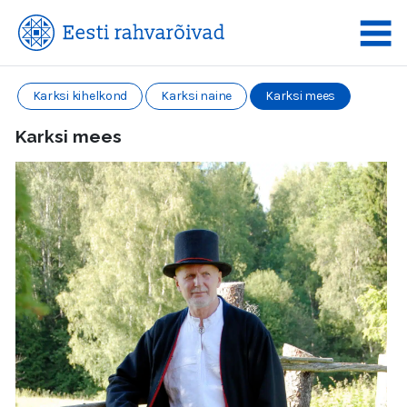
Karksi kihelkond
Karksi naine
Karksi mees
Karksi mees