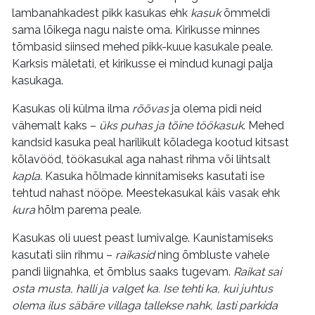
lambanahkadest pikk kasukas ehk
kasuk
õmmeldi
sama lõikega nagu naiste oma. Kirikusse minnes
tõmbasid siinsed mehed pikk-kuue kasukale peale.
Karksis mäletati, et kirikusse ei mindud kunagi palja
kasukaga.
Kasukas oli külma ilma
rõõvas
ja olema pidi neid
vähemalt kaks –
üks puhas ja tõine töökasuk
. Mehed
kandsid kasuka peal harilikult kõladega kootud kitsast
kõlavööd, töökasukal aga nahast rihma või lihtsalt
kapla
. Kasuka hõlmade kinnitamiseks kasutati ise
tehtud nahast nööpe. Meestekasukal käis vasak ehk
kura
hõlm parema peale.
Kasukas oli uuest peast lumivalge. Kaunistamiseks
kasutati siin rihmu –
raikasid
ning õmbluste vahele
pandi liignahka, et õmblus saaks tugevam.
Raikat sai
osta musta, halli ja valget ka. Ise tehti ka, kui juhtus
olema ilus säbäre villaga tallekse nahk, lasti parkida