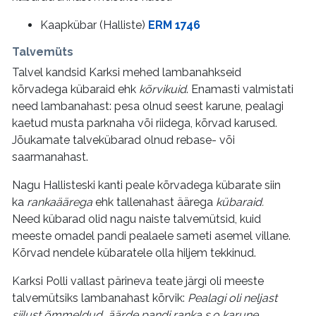
Kaapkübar (Halliste)
ERM 1746
Talvemüts
Talvel kandsid Karksi mehed lambanahkseid
kõrvadega kübaraid
ehk
kõrvikuid
. Enamasti valmistati
need lambanahast: pesa olnud seest karune, pealagi
kaetud musta parknaha või riidega, kõrvad karused.
Jõukamate talvekübarad olnud rebase- või
saarmanahast.
Nagu Hallisteski kanti peale kõrvadega kübarate siin
ka
rankaäärega
ehk tallenahast äärega
kübaraid.
Need kübarad olid nagu naiste talvemütsid, kuid
meeste omadel pandi pealaele sameti asemel villane.
Kõrvad nendele kübaratele olla hiljem tekkinud.
Karksi Polli vallast pärineva teate järgi oli meeste
talvemütsiks lambanahast kõrvik:
Pealagi oli neljast
siilust õmmeldud, äärde pandi ranka s.o karune