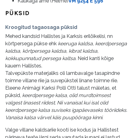
Kaukaga ame (Helme)
VM 9254 E 596
PÜKSID
Kroogitud tagaosaga püksid
Mehed kandsid Hallistes ja Karksis erilõikelisi, nn
körtpersega pükse ehk
keeruga kaldsa, keerdpersega
kaldsa, körtpersega kaldsa, kibrat kaldsa,
kokkupunnatud persega kaltsa
. Neid kanti kõige
kauem Hallistes.
Talvepükste materjaliks oli lambavalge tasapindne
toimne villane riie ja suvepükstel linane toimne riie.
Eleene Animägi Karksi Polli Otti talust mäletas, et
püksid,
keerdpersege kalsa
,
olid murdtoimsest
valgest linasest riidest
.
Nii vanaisal kui isal olid
keerdpersege kalsa suviseks igapäevaseks tööriideks.
Vanaisa kalsa värvel käis puupööraga kinni.
Valge villane kaldsariie kooti ise kodus ja Hallistest
pärineva teate järgi seda vanutada kunagi ei lastud.