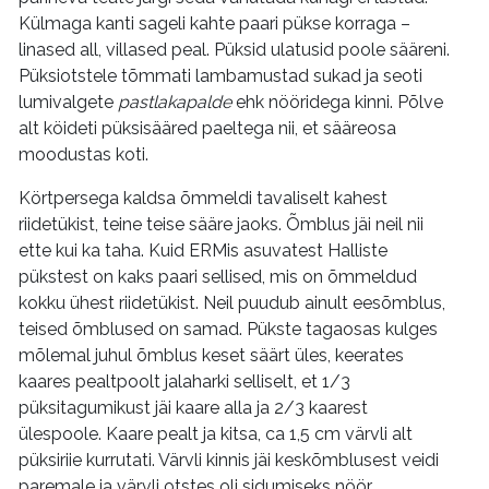
Külmaga kanti sageli kahte paari pükse korraga –
linased all, villased peal. Püksid ulatusid poole sääreni.
Püksiotstele tõmmati lambamustad sukad ja seoti
lumivalgete
pastlakapalde
ehk nööridega kinni. Põlve
alt köideti püksisääred paeltega nii, et sääreosa
moodustas koti.
Körtpersega kaldsa õmmeldi tavaliselt kahest
riidetükist, teine teise sääre jaoks. Õmblus jäi neil nii
ette kui ka taha. Kuid ERMis asuvatest Halliste
pükstest on kaks paari sellised, mis on õmmeldud
kokku ühest riidetükist. Neil puudub ainult eesõmblus,
teised õmblused on samad. Pükste tagaosas kulges
mõlemal juhul õmblus keset säärt üles, keerates
kaares pealtpoolt jalaharki selliselt, et 1/3
püksitagumikust jäi kaare alla ja 2/3 kaarest
ülespoole. Kaare pealt ja kitsa, ca 1,5 cm värvli alt
püksiriie kurrutati. Värvli kinnis jäi keskõmblusest veidi
paremale ja värvli otstes oli sidumiseks nöör.