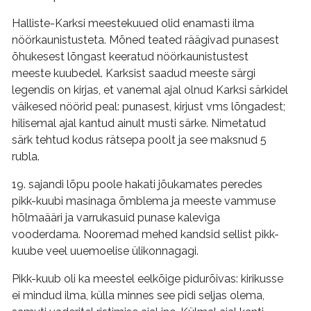
Halliste-Karksi meestekuued olid enamasti ilma
nöörkaunistusteta. Mõned teated räägivad punasest
õhukesest lõngast keeratud nöörkaunistustest
meeste kuubedel. Karksist saadud meeste särgi
legendis on kirjas, et vanemal ajal olnud Karksi särkidel
väikesed nöörid peal: punasest, kirjust vms lõngadest;
hilisemal ajal kantud ainult musti särke. Nimetatud
särk tehtud kodus rätsepa poolt ja see maksnud 5
rubla.
19. sajandi lõpu poole hakati jõukamates peredes
pikk-kuubi masinaga õmblema ja meeste vammuse
hõlmaääri ja varrukasuid punase kaleviga
vooderdama. Nooremad mehed kandsid sellist pikk-
kuube veel uuemoelise ülikonnagagi.
Pikk-kuub oli ka meestel eelkõige pidurõivas: kirikusse
ei mindud ilma, külla minnes see pidi seljas olema,