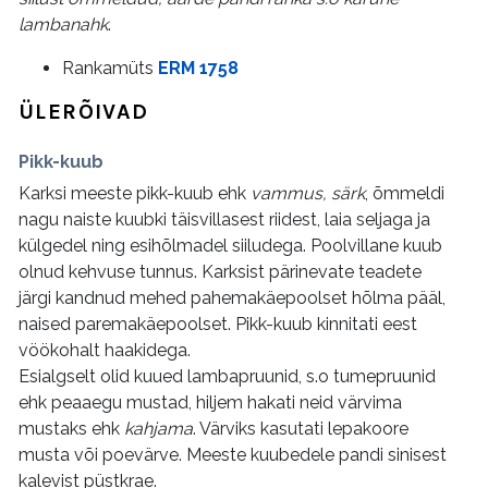
lambanahk
.
Rankamüts
ERM 1758
ÜLERÕIVAD
Pikk-kuub
Karksi meeste pikk-kuub ehk
vammus, särk
, õmmeldi
nagu naiste kuubki täisvillasest riidest, laia seljaga ja
külgedel ning esihõlmadel siiludega. Poolvillane kuub
olnud kehvuse tunnus. Karksist pärinevate teadete
järgi kandnud mehed pahemakäepoolset hõlma pääl,
naised paremakäepoolset. Pikk-kuub kinnitati eest
vöökohalt haakidega.
Esialgselt olid kuued lambapruunid, s.o tumepruunid
ehk peaaegu mustad, hiljem hakati neid värvima
mustaks ehk
kahjama
. Värviks kasutati lepakoore
musta või poevärve. Meeste kuubedele pandi sinisest
kalevist püstkrae.