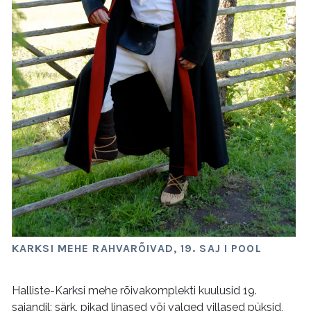
KARKSI MEHE RAHVARÕIVAD, 19. SAJ I POOL
Halliste-Karksi mehe rõivakomplekti kuulusid 19.
sajandil: särk, pikad linased või valged villased püksid,