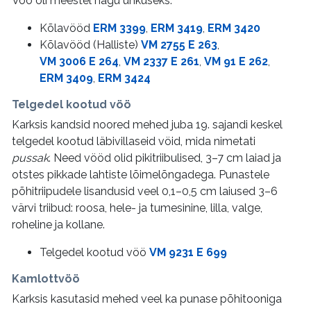
Vöö oli meestel nagu uhkuseks.
Kõlavööd
ERM 3399
,
ERM 3419
,
ERM 3420
Kõlavööd (Halliste)
VM 2755 E 263
,
VM 3006 E 264
,
VM 2337 E 261
,
VM 91 E 262
,
ERM 3409
,
ERM 3424
Telgedel kootud vöö
Karksis kandsid noored mehed juba 19. sajandi keskel
telgedel kootud läbivillaseid vöid, mida nimetati
pussak
. Need vööd olid pikitriibulised, 3–7 cm laiad ja
otstes pikkade lahtiste lõimelõngadega. Punastele
põhitriipudele lisandusid veel 0,1–0,5 cm laiused 3–6
värvi triibud: roosa, hele- ja tumesinine, lilla, valge,
roheline ja kollane.
Telgedel kootud vöö
VM 9231 E 699
Kamlottvöö
Karksis kasutasid mehed veel ka punase põhitooniga