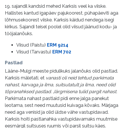
19. sajandil kandsid mehed Karksis veel ka viiske.
Hallistes kantud igapäev pajukoorest, pühapäeviti aga
lõhmusekoorest viiske. Karksis käidud nendega isegi
kirikus. Sajandi teisel poolel olid viisud jäänud kodu- ja
tööjalanõuks.
Viisud (Paistu)
ERM 9214
Viisud (Tarvastu)
ERM 702
Pastlad
Lääne-Mulgi meeste pidulikuks jalanõuks olid pastlad.
Karksis mäletati, et
vanasti oli neid tehtud parkimata
nahast, karvaga ja ilma, suitsutatult ja ilma, need olid
tõpranahksed pastlad. Järgmisena tulid pargit nahast.
Parkimata nahast pastlaid pidi enne jalga panekut
leotama, sest need muutusid kuivaga kõvaks. Märjaga
need aga venisid ja olid üldse vähe vastupidavad.
Karksis hoiti pastlanahka vastupidavamaks muutmise
eesmärgil suitsuses ruumis või parsil suitsu käes.