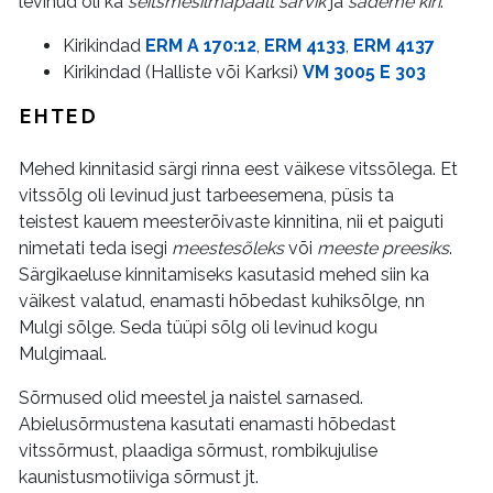
levinud oli ka
seitsmesilmapäält sarvik
ja
sädeme kiri
.
Kirikindad
ERM A 170:12
,
ERM 4133
,
ERM 4137
Kirikindad (Halliste või Karksi)
VM 3005 E 303
EHTED
Mehed kinnitasid särgi rinna eest väikese vitssõlega. Et
vitssõlg oli levinud just tarbeesemena, püsis ta
teistest kauem meesterõivaste kinnitina, nii et paiguti
nimetati teda isegi
meestesõleks
või
meeste preesiks
.
Särgikaeluse kinnitamiseks kasutasid mehed siin ka
väikest valatud, enamasti hõbedast kuhiksõlge, nn
Mulgi sõlge. Seda tüüpi sõlg oli levinud kogu
Mulgimaal.
Sõrmused olid meestel ja naistel sarnased.
Abielusõrmustena kasutati enamasti hõbedast
vitssõrmust, plaadiga sõrmust, rombikujulise
kaunistusmotiiviga sõrmust jt.