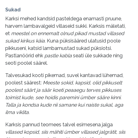
Sukad
Karksi mehed kandsid pasteldega enamasti pruune,
harvem lambavalgeid villaseid sukki. Karksis mäletati,
et
meestel on ennemalt olnud pikad mustad villased
sukad kirikus käia.
Kuna püksisääred ulatusid poole
pikkuseni, katsid lambamustad sukad püksiotsi.
Pastlanöörid ehk
pastle kabla
seati üle sukkade ning
seoti poolel säärel.
Talvesukad kooti pikemad, suvel kantavad lühemad,
poolest säärest:
Meeste sokid, kapsid, olid pikkuselt
poolest säärt ja säär koeti peaaegu terves pikkuses
toimist kude, see hoidis paremini ümber sääre kinni.
Talla ja kondsa kude nii samane kui naiste sukal, aga
ilma viklita.
Karksis pannud teomees talvel esimesena jalga
villased kopsid, siis mähiti ümber villased jalgrätit, siis