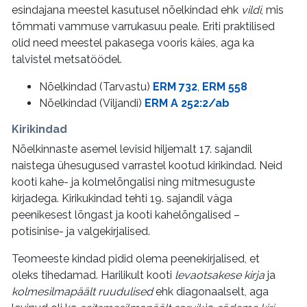
esindajana meestel kasutusel nõelkindad ehk
vildi
, mis
tõmmati vammuse varrukasuu peale. Eriti praktilised
olid need meestel pakasega vooris käies, aga ka
talvistel metsatöödel.
Nõelkindad (Tarvastu)
ERM 732
,
ERM 558
Nõelkindad (Viljandi)
ERM A 252:2/ab
Kirikindad
Nõelkinnaste asemel levisid hiljemalt 17. sajandil
naistega ühesugused varrastel kootud kirikindad. Neid
kooti kahe- ja kolmelõngalisi ning mitmesuguste
kirjadega. Kirikukindad tehti 19. sajandil väga
peenikesest lõngast ja kooti kahelõngalised –
potisinise- ja valgekirjalised.
Teomeeste kindad pidid olema peenekirjalised, et
oleks tihedamad. Harilikult kooti
levaotsakese kirja
ja
kolmesilmapäält ruudulised
ehk diagonaalselt, aga