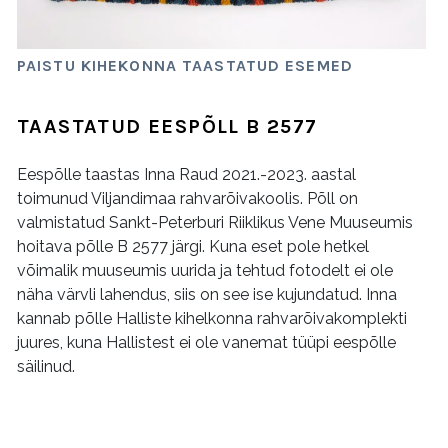
PAISTU KIHEKONNA TAASTATUD ESEMED
TAASTATUD EESPÕLL B 2577
Eespõlle taastas Inna Raud 2021.-2023. aastal
toimunud Viljandimaa rahvarõivakoolis. Põll on
valmistatud Sankt-Peterburi Riiklikus Vene Muuseumis
hoitava põlle B 2577 järgi. Kuna eset pole hetkel
võimalik muuseumis uurida ja tehtud fotodelt ei ole
näha värvli lahendus, siis on see ise kujundatud. Inna
kannab põlle Halliste kihelkonna rahvarõivakomplekti
juures, kuna Hallistest ei ole vanemat tüüpi eespõlle
säilinud.