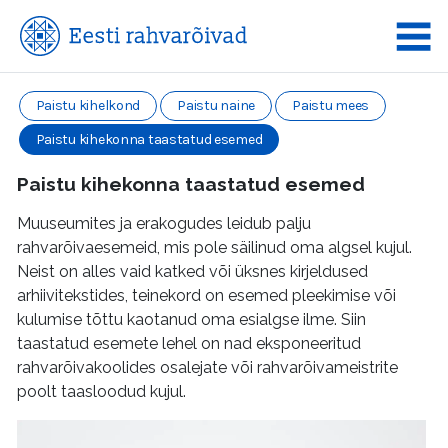
Paistu kihelkond
Paistu naine
Paistu mees
Paistu kihekonna taastatud esemed
Paistu kihekonna taastatud esemed
Muuseumites ja erakogudes leidub palju
rahvarõivaesemeid, mis pole säilinud oma algsel kujul.
Neist on alles vaid katked või üksnes kirjeldused
arhiivitekstides, teinekord on esemed pleekimise või
kulumise tõttu kaotanud oma esialgse ilme. Siin
taastatud esemete lehel on nad eksponeeritud
rahvarõivakoolides osalejate või rahvarõivameistrite
poolt taasloodud kujul.