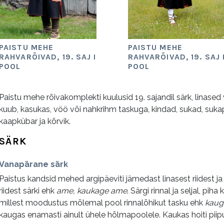
PAISTU MEHE
PAISTU MEHE
RAHVARÕIVAD, 19. SAJ I
RAHVARÕIVAD, 19. SAJ 
POOL
POOL
Paistu mehe rõivakomplekti kuulusid 19. sajandil särk, linased v
kuub, kasukas, vöö või nahkrihm taskuga, kindad, sukad, sukap
kaapkübar ja kõrvik.
SÄRK
Vanapärane särk
Paistus kandsid mehed argipäeviti jämedast linasest riidest ja
riidest särki ehk
ame, kaukage ame
. Särgi rinnal ja seljal, pi
millest moodustus mõlemal pool rinnalõhikut tasku ehk
kaug
kaugas enamasti ainult ühele hõlmapoolele. Kaukas hoiti piipu,