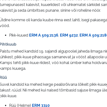
tumepunasest kalevist, kuueriidest või uhkematel särkidel s
kalevist ja seda ümbritses punane, sinine või roheline nöör.
Üldine komme oli kanda kuube rinna eest lahti, isegi pakaseg
vööd.
Pikk-kuued
ERM A 509:2136
,
ERM 9232
,
ERM A 509:218
Pihtkuub
Paistu mehed kandsid 19. sajandi algupoolel jaheda ilmaga nin
lühikest, pikk-kuue pihaosaga sarnanevat ja vööst allapoole 
Kamps tehti pikk-kuue riidest, vöö kohal ümber keha hoidvana
kamps kuuega.
Rüü
Suvel kandsid ka mehed kerge pealisrõivana lõikelt pikk-kuue
takust
rüüdi
. Nii mehed kui naised tõmbasid sajuse ilmaga ül
pikk-kuue
.
Rüü (Helme)
ERM 3310