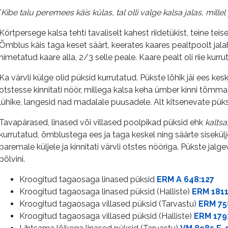
"
Kibe talu peremees käis külas, tal olli valge kalsa jalas, mill
Körtpersege kalsa tehti tavaliselt kahest riidetükist, teine tei
Õmblus käis taga keset säärt, keerates kaares pealtpoolt jala
nimetatud kaare alla, 2/3 selle peale. Kaare pealt oli riie kurr
Ka värvli külge olid püksid kurrutatud. Pükste lõhik jäi ees kes
otstesse kinnitati nöör, millega kalsa keha ümber kinni tõmmat
lühike, langesid nad madalale puusadele. Alt kitsenevate püksi
Tavapärased, linased või villased poolpikad püksid ehk
kaltsa
kurrutatud, õmblustega ees ja taga keskel ning säärte siseküljel
paremale küljele ja kinnitati värvli otstes nööriga. Pükste jalg
põlvini.
Kroogitud tagaosaga linased püksid
ERM A 648:127
Kroogitud tagaosaga linased püksid (Halliste)
ERM 181
Kroogitud tagaosaga villased püksid (Tarvastu)
ERM 75
Kroogitud tagaosaga villased püksid (Halliste)
ERM 179