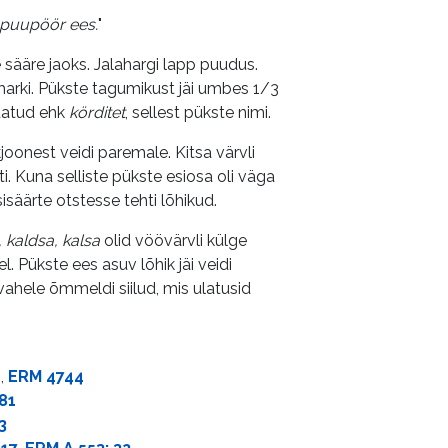
el puupöör ees.
"
se sääre jaoks. Jalahargi lapp puudus.
harki. Pükste tagumikust jäi umbes 1/3
utatud ehk
körditet
, sellest pükste nimi.
kjoonest veidi paremale. Kitsa värvli
i. Kuna selliste pükste esiosa oli väga
säärte otstesse tehti lõhikud.
, kaldsa, kalsa
olid vöövärvli külge
. Pükste ees asuv lõhik jäi veidi
evahele õmmeldi siilud, mis ulatusid
1
,
ERM 4744
81
3