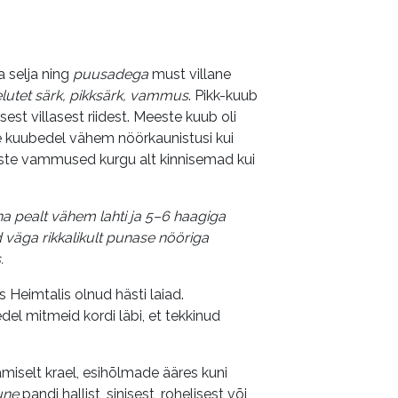
a selja ning
puusadega
must villane
paelutet särk, pikksärk, vammus
. Pikk-kuub
t villasest riidest. Meeste kuub oli
te kuubedel vähem nöörkaunistusi kui
este vammused kurgu alt kinnisemad kui
na pealt vähem lahti ja 5–6 haagiga
gid väga rikkalikult punase nööriga
.
ks Heimtalis olnud hästi laiad.
el mitmeid kordi läbi, et tekkinud
miselt krael, esihõlmade ääres kuni
une
pandi hallist, sinisest, rohelisest või