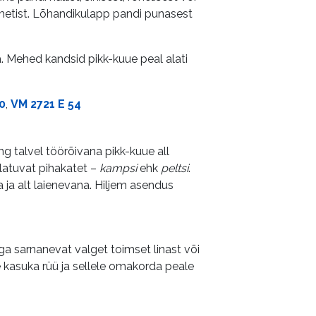
ametist. Lõhandikulapp pandi punasest
a. Mehed kandsid pikk-kuue peal alati
0
,
VM 2721 E 54
g talvel töörõivana pikk-kuue all
ulatuvat pihakatet –
kampsi
ehk
peltsi
.
 ja alt laienevana. Hiljem asendus
ga sarnanevat valget toimset linast või
e kasuka rüü ja sellele omakorda peale