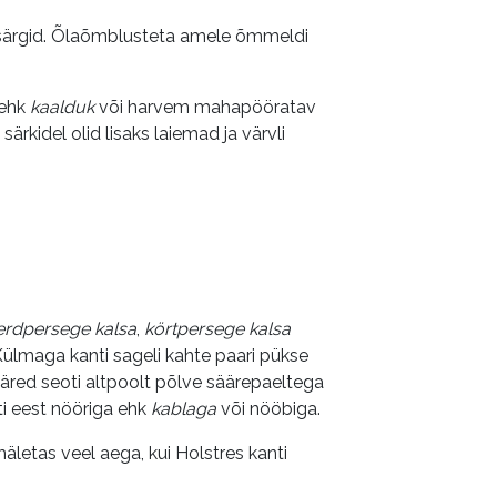
te särgid. Õlaõmblusteta amele õmmeldi
 ehk
kaalduk
või harvem mahapööratav
 särkidel olid lisaks laiemad ja värvli
eerdpersege kalsa
,
körtpersege kalsa
. Külmaga kanti sageli kahte paari pükse
isääred seoti altpoolt põlve säärepaeltega
ati eest nööriga ehk
kablaga
või nööbiga.
letas veel aega, kui Holstres kanti