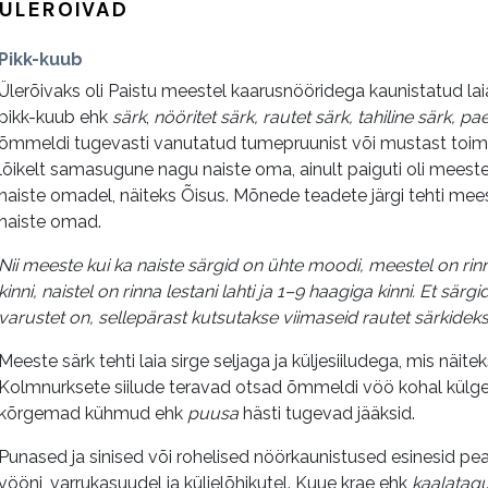
ÜLERÕIVAD
Pikk-kuub
Ülerõivaks oli Paistu meestel kaarusnööridega kaunistatud lai
pikk-kuub ehk
särk
,
nööritet särk, rautet särk, tahiline särk, 
õmmeldi tugevasti vanutatud tumepruunist või mustast toimses
lõikelt samasugune nagu naiste oma, ainult paiguti oli mees
naiste omadel, näiteks Õisus. Mõnede teadete järgi tehti me
naiste omad.
Nii meeste kui ka naiste särgid on ühte moodi, meestel on rin
kinni, naistel on rinna lestani lahti ja 1–9 haagiga kinni. Et sär
varustet on, sellepärast kutsutakse viimaseid rautet särkideks
Meeste särk tehti laia sirge seljaga ja küljesiiludega, mis näite
Kolmnurksete siilude teravad otsad õmmeldi vöö kohal külged
kõrgemad kühmud ehk
puusa
hästi tugevad jääksid.
Punased ja sinised või rohelised nöörkaunistused esinesid pea
vööni, varrukasuudel ja küljelõhikutel. Kuue krae ehk
kaalatag