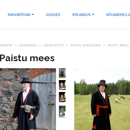
RAHVARÕIVAD
UUDISED
KIRJANDUS
NÕUANDEKOJ
AVALEHT
REGIOONID
LÕUNA-EESTI
PAISTU KIHELKOND
PAISTU MEES
Paistu mees
+
1