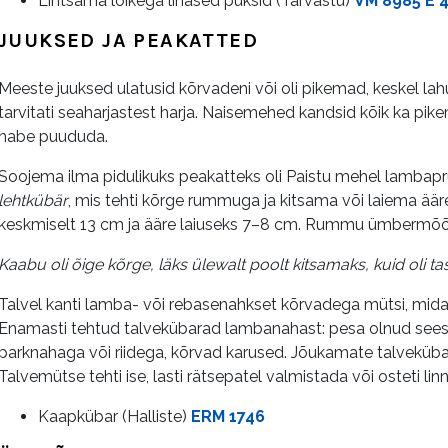
Lihtsama lõikega linased püksid (Tarvastu)
VM 8985 E 
JUUKSED JA PEAKATTED
Meeste juuksed ulatusid kõrvadeni või oli pikemad, keskel la
tarvitati seaharjastest harja. Naisemehed kandsid kõik ka pi
habe puududa.
Soojema ilma pidulikuks peakatteks oli Paistu mehel lambapru
lehtkübär
, mis tehti kõrge rummuga ja kitsama või laiema ää
keskmiselt 13 cm ja ääre laiuseks 7–8 cm. Rummu ümbermõõt 
Kaabu oli õige kõrge, läks ülewalt poolt kitsamaks, kuid oli t
Talvel kanti lamba- või rebasenahkset kõrvadega mütsi, mida
Enamasti tehtud talvekübarad lambanahast:
pesa olnud sees
parknahaga või riidega, kõrvad karused. Jõukamate talveküb
Talvemütse tehti ise, lasti rätsepatel valmistada või osteti linn
Kaapkübar (Halliste)
ERM 1746