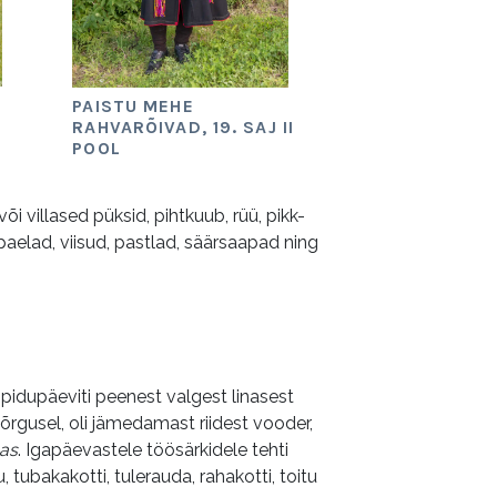
PAISTU MEHE
I
RAHVARÕIVAD, 19. SAJ II
POOL
õi villased püksid, pihtkuub, rüü, pikk-
aelad, viisud, pastlad, säärsaapad ning
 pidupäeviti peenest valgest linasest
ha kõrgusel, oli jämedamast riidest vooder,
as
. Igapäevastele töösärkidele tehti
 tubakakotti, tulerauda, rahakotti, toitu