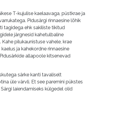
ikese T-kujulise kaelaavaga, püstkrae ja
varrukatega. Pidusärgi rinnaesine lõhik
i tagidega ehk sakiliste tikitud
gidele järgnesid kahetulbaline
lu. Kahe pilukaunistuse vahele, krae
, kaelus ja kahekordne rinnaesine
. Pidusärkide allapoole kitsenevad
skutega särke kanti tavaliselt
na üle värvli. Et see paremini pükstes
m. Särgi laiendamiseks külgedel olid