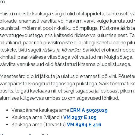
jm.
Paistu meeste kaukaga särgid olid õlalappideta, suhteliselt vä
pikkade, enamasti värvlita või harvem värvli külge kurrutatud 
kaunistati mõlemal pool rikkaliku põimpiluga. Püstkrae ääristat
servatugevdustega, mis kaitsesid riideserva kulumise eest. Ta
pilutikand, paar rida püvisilmpisteid ja jällegi kahetulbaline pi
keskele, tikiti sageli
ristiku ja kõveriku
. Särkidel ei olnud nööpe
kinnitati paari väikese vitssõlega või valatud nn Mulgi sõlega
värvlita varrukasuud olid ääristatud kitsama pilupalistusega.
Meestesärgid olid jätkuta ja ulatusid enamasti põlvini. Põueta
vanapäraste kroogitud tagaosaga pükstega. Särk tõmmati koti
püsiks, lõigati kaelaava nii, et särgi tagaosa jäi esiosast pike
alumises külgservas umbes
10 cm sügavused lõhikud.
Vanapärane kaukaga ame
ERM A 509:5029
Kaukaga ame (Viljandi)
VM 2937 E 105
Kaukaga ame (Tarvastu)
VM 8984 E 416