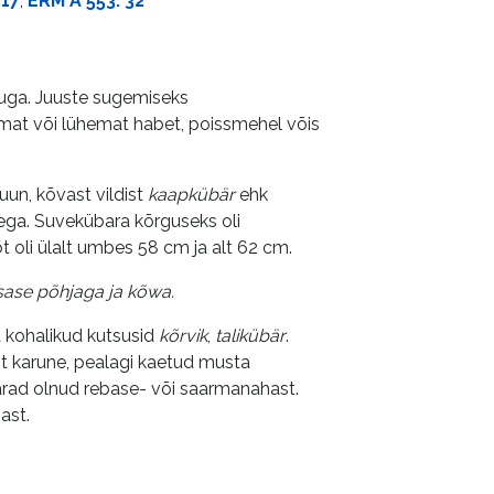
417
,
ERM A 553: 32
huga. Juuste sugemiseks
kemat või lühemat habet, poissmehel võis
un, kõvast vildist
kaapkübär
ehk
rega. Suvekübara kõrguseks oli
oli ülalt umbes 58 cm ja alt 62 cm.
asase põhjaga ja kõwa.
 kohalikud kutsusid
kõrvik
,
talikübär
.
t karune, pealagi kaetud musta
arad olnud rebase- või saarmanahast.
ast.