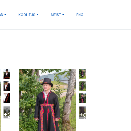
AD
KOOLITUS
MEIST
ENG
+
2
+
9