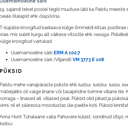
Uuemamoeline särk
19. sajandi teisel poolel tegid muutuse läbi ka Paistu mees
peale õlalapid ehk
õlapõõna
.
T-kujulise kroogitud kaelaava külge õmmeldi kitsas püstkrae
krae, mis suleti kurgu alt väikese vitssõle ehk
reesiga.
Pidulikel
külge kroogitud varrukad.
Uuemamoeline särk
ERM A 102:7
Uuemamoeline särk (Viljandi)
VM 3773 E 108
PÜKSID
Paistu mehe vanapäraste pükste ehk
kaltsa, kaldsa, kalsa, k
materjaliks oli valge linane või tasapindne toimne villane riie
korraga – linased all, villased peal. Püksid olid pikad ja püks
kinni, nii et sääreosa moodustas üle paelte koti. Püksid kinnit
Anna Hunt Tuhalaane valla Pahuvere külast, sündinud 1890, mä
kaltsu
: