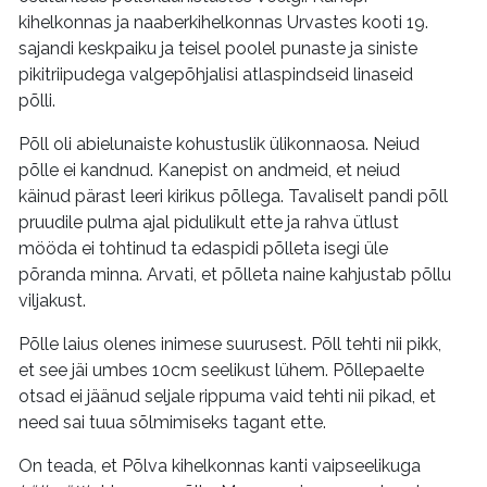
kihelkonnas ja naaberkihelkonnas Urvastes kooti 19.
sajandi keskpaiku ja teisel poolel punaste ja siniste
pikitriipudega valgepõhjalisi atlaspindseid linaseid
põlli.
Põll oli abielunaiste kohustuslik ülikonnaosa. Neiud
põlle ei kandnud. Kanepist on andmeid, et neiud
käinud pärast leeri kirikus põllega. Tavaliselt pandi põll
pruudile pulma ajal pidulikult ette ja rahva ütlust
mööda ei tohtinud ta edaspidi põlleta isegi üle
põranda minna. Arvati, et põlleta naine kahjustab põllu
viljakust.
Põlle laius olenes inimese suurusest. Põll tehti nii pikk,
et see jäi umbes 10cm seelikust lühem. Põllepaelte
otsad ei jäänud seljale rippuma vaid tehti nii pikad, et
need sai tuua sõlmimiseks tagant ette.
On teada, et Põlva kihelkonnas kanti vaipseelikuga