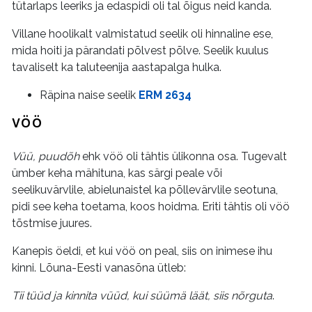
tütarlaps leeriks ja edaspidi oli tal õigus neid kanda.
Villane hoolikalt valmistatud seelik oli hinnaline ese,
mida hoiti ja pärandati põlvest põlve. Seelik kuulus
tavaliselt ka taluteenija aastapalga hulka.
Räpina naise seelik
ERM 2634
VÖÖ
Vüü, puudõh
ehk vöö oli tähtis ülikonna osa. Tugevalt
ümber keha mähituna, kas särgi peale või
seelikuvärvlile, abielunaistel ka põllevärvlile seotuna,
pidi see keha toetama, koos hoidma. Eriti tähtis oli vöö
tõstmise juures.
Kanepis öeldi, et kui vöö on peal, siis on inimese ihu
kinni. Lõuna-Eesti vanasõna ütleb:
Tii tüüd ja kinnita vüüd, kui süümä läät, siis nõrguta
.