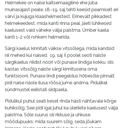
Helmekee on naise kaitsemaagiline ehe juba
muinasajast peale. 18.-19. saj tehti keesid peamiselt eri
värvi ja kujuga klaashelmestest. Erinevalt pikkadest
helmekeedest, mida kanti rinna peal, jäeti lühikesed
kaelusest vaid väheke välja paistma. Ümber kaela
kanti 1-2 või rohkem helmerida.
Särgi kaelus kinnitati väikse vitssõlega, mida kandsid
nii mehed kui naised. 19. saj II poolel seoti naiste
särgikaelus niidist nööri või punase lindiga kokku, siis
kaotas vitssõlg naiste särgi kinnitusena oma
funktsiooni. Punase lindi peegeldus hõbesõle pinnalt
pidi naise näole ilusa rõõsa jume andma. Pidulikel
sündmustel eelistati siidpaela.
Pidulikul puhul seati keset rinda hästi nähtavale kõrge
kuhiksõlg. See pidi igal juhul ka üleriiete kaelusest välja
paistma. Sõle suurus oli rikkuse ja uhkuse
mõõdupuuks: mida suurem sõlg, seda jõukam