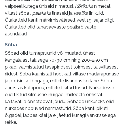
vaipseelikutega ühiseid nimetusi.
Kõrikuks
nimetati
villast sõba ,
palakaks
linaseid ja
kaaliks
linikuid.
Õlakatteid kanti märkimisväärselt veel 19. sajandilgi.
Õlakatted olid tänapäevaste pealisrõivaste
asendajad.
Sõba
Sõbad olid tumepruunid või mustad, ühest
kangalaiast laiusega 70-90 cm ning 200-250 cm
pikad, valmistatud tasapindsest toimsest täisvillasest
riidest. Sõba kaunistati hoolikalt villase madarapunase
ja potisinise lõngaga, millele lisandus kollane. Sõba
äärestas kõlapook, millele tikitud losud. Nurkadesse
olid tikitud silmusnelinurgad, milledele omistati
kaitsvat ja õnnetoovat jõudu. Sõbade uhkuseks olid
nurkades rippuvad narmastutid. Sõba kanti pikuti
õlgadel, lappes käel ja ei jäetud kunagi vankrisse ega
rekke.