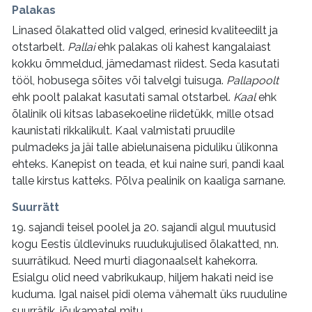
Palakas
Linased õlakatted olid valged, erinesid kvaliteedilt ja
otstarbelt.
Pallai
ehk palakas oli kahest kangalaiast
kokku õmmeldud, jämedamast riidest. Seda kasutati
tööl, hobusega sõites või talvelgi tuisuga.
Pallapoolt
ehk poolt palakat kasutati samal otstarbel.
Kaal
ehk
õlalinik oli kitsas labasekoeline riidetükk, mille otsad
kaunistati rikkalikult. Kaal valmistati pruudile
pulmadeks ja jäi talle abielunaisena piduliku ülikonna
ehteks. Kanepist on teada, et kui naine suri, pandi kaal
talle kirstus katteks. Põlva pealinik on kaaliga sarnane.
Suurrätt
19. sajandi teisel poolel ja 20. sajandi algul muutusid
kogu Eestis üldlevinuks ruudukujulised õlakatted, nn.
suurrätikud. Need murti diagonaalselt kahekorra.
Esialgu olid need vabrikukaup, hiljem hakati neid ise
kuduma. Igal naisel pidi olema vähemalt üks ruuduline
suurrätik, jõukamatel mitu.