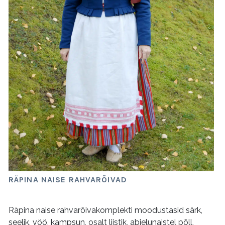
RÄPINA NAISE RAHVARÕIVAD
Räpina naise rahvarõivakomplekti moodustasid särk,
seelik, vöö, kampsun, osalt liistik, abielunaistel põll,