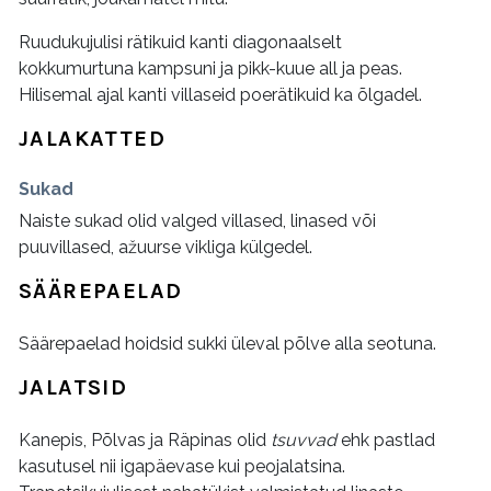
Ruudukujulisi rätikuid kanti diagonaalselt
kokkumurtuna kampsuni ja pikk-kuue all ja peas.
Hilisemal ajal kanti villaseid poerätikuid ka õlgadel.
JALAKATTED
Sukad
Naiste sukad olid valged villased, linased või
puuvillased, ažuurse vikliga külgedel.
SÄÄREPAELAD
Säärepaelad hoidsid sukki üleval põlve alla seotuna.
JALATSID
Kanepis, Põlvas ja Räpinas olid
tsuvvad
ehk pastlad
kasutusel nii igapäevase kui peojalatsina.