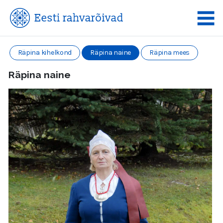
Räpina kihelkond
Räpina naine
Räpina mees
Räpina naine