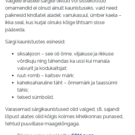
Valgele linasele särgile tikitud või sissekootud
ornamendid ei olnud ainult kaunistuseks, vaid need
paiknesid kindlatel aladel: varrukasuul, ümber kaela –
ikka seal, kus kurjal olnuks kõige lihtsam sisse
pääseda.
Särgi kaunistustes esinesid:
siksakjoon – see oli õnne, viljakuse ja rikkuse
võrdkuju ning tähendas ka ussi kui manala
valvurit ja kodukaitsjat;
ruut-romb – kaitsev märk;
kaheksaharuline täht – õnnemärk ja taassünni
tähis;
teised sümbolid.
Varasemad särgikaunistused olid valged, 18. sajandi
lõpust alates olid kõigis kolmes kihelkonnas punased,
tehtud puuvillase maagelõngaga.