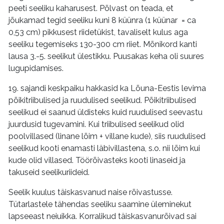
peeti seeliku kaharusest. Põlvast on teada, et
jõukamad tegid seeliku kuni 8 küünra (1 küünar = ca
0,53 cm) pikkusest riidetükist, tavaliselt kulus aga
seeliku tegemiseks 130-300 cm riiet. Mõnikord kanti
lausa 3.-5. seelikut ülestikku. Puusakas keha oli suures
lugupidamises.
19. sajandi keskpaiku hakkasid ka Lõuna-Eestis levima
põikitriibulised ja ruudulised seelikud. Põikitriibulised
seelikud ei saanud üldisteks kuid ruudulised seevastu
juurdusid tugevamini. Kui triibulised seelikud olid
poolvillased (linane lõim + villane kude), siis ruudulised
seelikud kooti enamasti läbivillastena, s.o. nii lõim kui
kude olid villased. Töörõivasteks kooti linaseid ja
takuseid seelikuriideid.
Seelik kuulus täiskasvanud naise rõivastusse.
Tütarlastele tähendas seeliku saamine üleminekut
lapseeast neiuikka. Korralikud täiskasvanurõivad sai