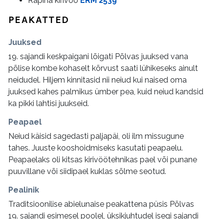
Räpina kirivöö
ERM 2539
PEAKATTED
Juuksed
19. sajandi keskpaigani lõigati Põlvas juuksed vana
põlise kombe kohaselt kõrvust saati lühikeseks ainult
neidudel. Hiljem kinnitasid nii neiud kui naised oma
juuksed kahes palmikus ümber pea, kuid neiud kandsid
ka pikki lahtisi juukseid.
Peapael
Neiud käisid sagedasti paljapäi, oli ilm missugune
tahes. Juuste kooshoidmiseks kasutati peapaelu.
Peapaelaks oli kitsas kirivöötehnikas pael või punane
puuvillane või siidipael kuklas sõlme seotud.
Pealinik
Traditsioonilise abielunaise peakattena püsis Põlvas
19. sajandi esimesel poolel, üksikjuhtudel isegi sajandi