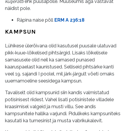
küljerätti
ehk puusapõlle. Muuseumis aga vastavat
näidist pole.
Räpina naise põll
ERM A 236:18
KAMPSUN
Lühikese ülerõivana olid kasutusel puusale ulatuvad
pikk-kuue-lõikelised pihtsärgid. Lisaks lõikelisele
sarnasusele olid neil ka sarnased punased
kaaruspaelast kaunistused. Selliseid pihtsärke kanti
veel 19. sajandi I poolel, mil järk-järgult võeti omaks
uuemamoeline seesidega kampsun.
Tavaliselt olid kampsunid siin kandis valmistatud
potisinisest riidest. Vahel lisati potisinistele villadele
kraasimisel valgeid ja musti villu. See andis
kampsunitele hallika varjundi. Pidulikeks kampsuniteks
kasutati ka tumesinist ja musta vabrikukalevit.