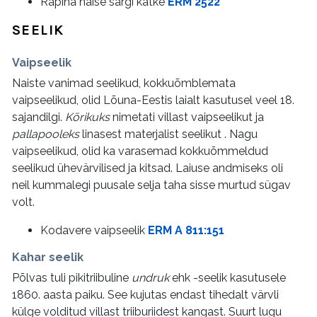
Räpina naise särgi katke
ERM 2522
SEELIK
Vaipseelik
Naiste vanimad seelikud, kokkuõmblemata
vaipseelikud, olid Lõuna-Eestis laialt kasutusel veel 18.
sajandilgi.
Kõrikuks
nimetati villast vaipseelikut ja
pallapooleks
linasest materjalist seelikut . Nagu
vaipseelikud, olid ka varasemad kokkuõmmeldud
seelikud ühevärvilised ja kitsad. Laiuse andmiseks oli
neil kummalegi puusale selja taha sisse murtud sügav
volt.
Kodavere vaipseelik
ERM A 811:151
Kahar seelik
Põlvas tuli pikitriibuline
undruk
ehk -seelik kasutusele
1860. aasta paiku. See kujutas endast tihedalt värvli
külge volditud villast triiburiidest kangast. Suurt lugu