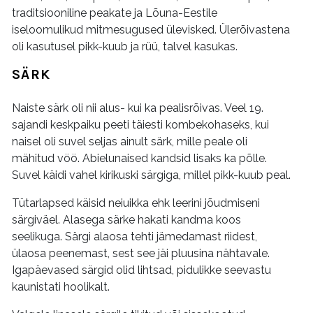
traditsiooniline peakate ja Lõuna-Eestile
iseloomulikud mitmesugused ülevisked. Ülerõivastena
oli kasutusel pikk-kuub ja rüü, talvel kasukas.
SÄRK
Naiste särk oli nii alus- kui ka pealisrõivas. Veel 19.
sajandi keskpaiku peeti täiesti kombekohaseks, kui
naisel oli suvel seljas ainult särk, mille peale oli
mähitud vöö. Abielunaised kandsid lisaks ka põlle.
Suvel käidi vahel kirikuski särgiga, millel pikk-kuub peal.
Tütarlapsed käisid neiuikka ehk leerini jõudmiseni
särgiväel. Alasega särke hakati kandma koos
seelikuga. Särgi alaosa tehti jämedamast riidest,
ülaosa peenemast, sest see jäi pluusina nähtavale.
Igapäevased särgid olid lihtsad, pidulikke seevastu
kaunistati hoolikalt.