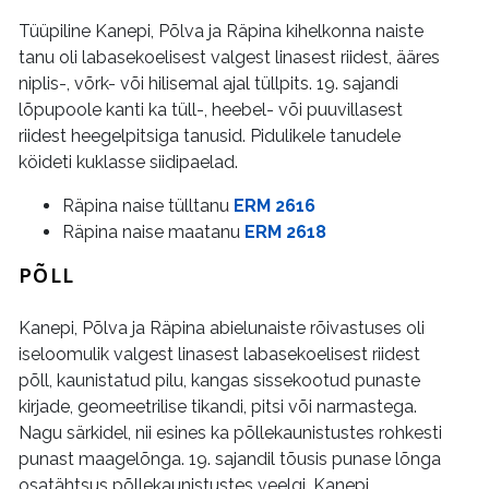
Tüüpiline Kanepi, Põlva ja Räpina kihelkonna naiste
tanu oli labasekoelisest valgest linasest riidest, ääres
niplis-, võrk- või hilisemal ajal tüllpits. 19. sajandi
lõpupoole kanti ka tüll-, heebel- või puuvillasest
riidest heegelpitsiga tanusid. Pidulikele tanudele
köideti kuklasse siidipaelad.
Räpina naise tülltanu
ERM 2616
Räpina naise maatanu
ERM 2618
PÕLL
Kanepi, Põlva ja Räpina abielunaiste rõivastuses oli
iseloomulik valgest linasest labasekoelisest riidest
põll, kaunistatud pilu, kangas sissekootud punaste
kirjade, geomeetrilise tikandi, pitsi või narmastega.
Nagu särkidel, nii esines ka põllekaunistustes rohkesti
punast maagelõnga. 19. sajandil tõusis punase lõnga
osatähtsus põllekaunistustes veelgi. Kanepi