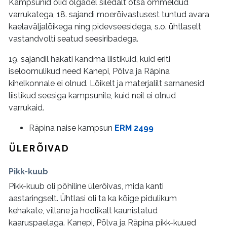
Kampsunid olid õlgadel siledalt otsa õmmeldud
varrukatega, 18. sajandi moerõivastusest tuntud avara
kaelaväljalõikega ning pidevseesidega, s.o. ühtlaselt
vastandvolti seatud seesiribadega.
19. sajandil hakati kandma liistikuid, kuid eriti
iseloomulikud need Kanepi, Põlva ja Räpina
kihelkonnale ei olnud. Lõikelt ja materjalilt sarnanesid
liistikud seesiga kampsunile, kuid neil ei olnud
varrukaid.
Räpina naise kampsun
ERM 2499
ÜLERÕIVAD
Pikk-kuub
Pikk-kuub oli põhiline ülerõivas, mida kanti
aastaringselt. Ühtlasi oli ta ka kõige pidulikum
kehakate, villane ja hoolikalt kaunistatud
kaaruspaelaga. Kanepi, Põlva ja Räpina pikk-kuued