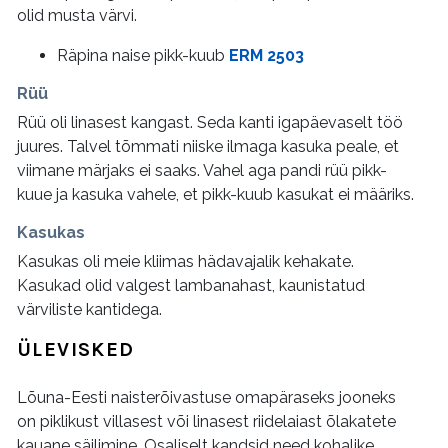
olid musta värvi.
Räpina naise pikk-kuub
ERM 2503
Rüü
Rüü oli linasest kangast. Seda kanti igapäevaselt töö
juures. Talvel tõmmati niiske ilmaga kasuka peale, et
viimane märjaks ei saaks. Vahel aga pandi rüü pikk-
kuue ja kasuka vahele, et pikk-kuub kasukat ei määriks.
Kasukas
Kasukas oli meie kliimas hädavajalik kehakate.
Kasukad olid valgest lambanahast, kaunistatud
värviliste kantidega.
ÜLEVISKED
Lõuna-Eesti naisterõivastuse omapäraseks jooneks
on piklikust villasest või linasest riidelaiast õlakatete
kauane säilimine. Osaliselt kandsid need kohalike