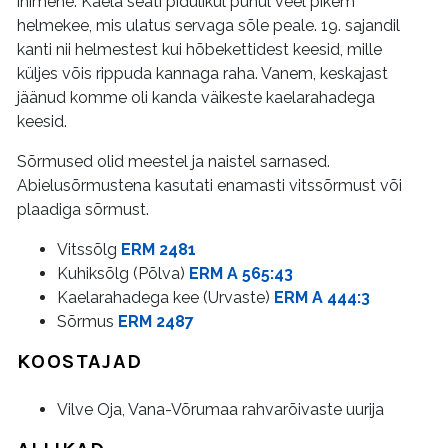
inimene. Kaela seati pidulikul puhul veel pikem
helmekee, mis ulatus servaga sõle peale. 19. sajandil
kanti nii helmestest kui hõbekettidest keesid, mille
küljes võis rippuda kannaga raha. Vanem, keskajast
jäänud komme oli kanda väikeste kaelarahadega
keesid.
Sõrmused olid meestel ja naistel sarnased.
Abielusõrmustena kasutati enamasti vitssõrmust või
plaadiga sõrmust.
Vitssõlg
ERM 2481
Kuhiksõlg (Põlva)
ERM A 565:43
Kaelarahadega kee (Urvaste)
ERM A 444:3
Sõrmus
ERM 2487
KOOSTAJAD
Vilve Oja, Vana-Võrumaa rahvarõivaste uurija