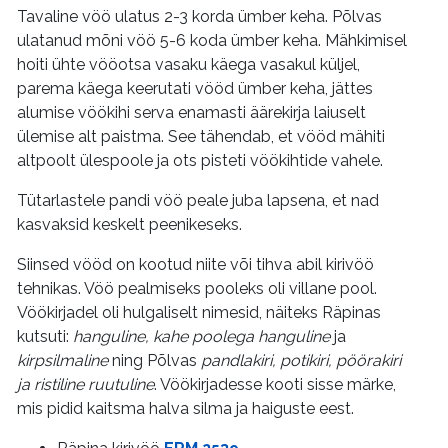
Tavaline vöö ulatus 2-3 korda ümber keha. Põlvas
ulatanud mõni vöö 5-6 koda ümber keha. Mähkimisel
hoiti ühte vööotsa vasaku käega vasakul küljel,
parema käega keerutati vööd ümber keha, jättes
alumise vöökihi serva enamasti äärekirja laiuselt
ülemise alt paistma. See tähendab, et vööd mähiti
altpoolt ülespoole ja ots pisteti vöökihtide vahele.
Tütarlastele pandi vöö peale juba lapsena, et nad
kasvaksid keskelt peenikeseks.
Siinsed vööd on kootud niite või tihva abil kirivöö
tehnikas. Vöö pealmiseks pooleks oli villane pool.
Vöökirjadel oli hulgaliselt nimesid, näiteks Räpinas
kutsuti:
hanguline, kahe poolega hanguline
ja
kirpsilmaline
ning Põlvas
pandlakiri, potikiri, pöörakiri
ja ristiline ruutuline
. Vöökirjadesse kooti sisse märke,
mis pidid kaitsma halva silma ja haiguste eest.