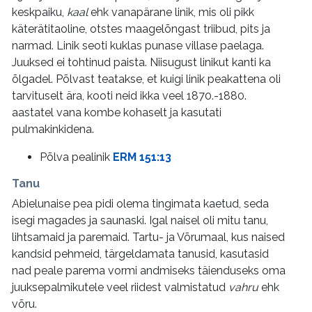
keskpaiku,
kaal
ehk vanapärane linik, mis oli pikk
käterätitaoline, otstes maagelõngast triibud, pits ja
narmad. Linik seoti kuklas punase villase paelaga.
Juuksed ei tohtinud paista. Niisugust linikut kanti ka
õlgadel. Põlvast teatakse, et kuigi linik peakattena oli
tarvituselt ära, kooti neid ikka veel 1870.-1880.
aastatel vana kombe kohaselt ja kasutati
pulmakinkidena.
Põlva pealinik
ERM 151:13
Tanu
Abielunaise pea pidi olema tingimata kaetud, seda
isegi magades ja saunaski. Igal naisel oli mitu tanu,
lihtsamaid ja paremaid. Tartu- ja Võrumaal, kus naised
kandsid pehmeid, tärgeldamata tanusid, kasutasid
nad peale parema vormi andmiseks täienduseks oma
juuksepalmikutele veel riidest valmistatud
vahru
ehk
võru.