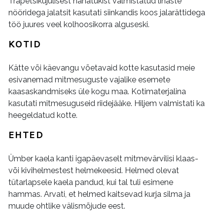
Trapetsikujulisest nahatükist valmistatud linaste
nööridega jalatsit kasutati siinkandis koos jalarättidega
töö juures veel kolhoosikorra alguseski.
KOTID
Kätte või käevangu võetavaid kotte kasutasid meie
esivanemad mitmesuguste vajalike esemete
kaasaskandmiseks üle kogu maa. Kotimaterjalina
kasutati mitmesuguseid riidejääke. Hiljem valmistati ka
heegeldatud kotte.
EHTED
Ümber kaela kanti igapäevaselt mitmevärvilisi klaas-
või kivihelmestest helmekeesid. Helmed olevat
tütarlapsele kaela pandud, kui tal tuli esimene
hammas. Arvati, et helmed kaitsevad kurja silma ja
muude ohtlike välismõjude eest.