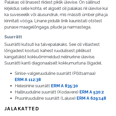
Palakas oli linasest riidest piklik ülevise. On säilinud
kirjeldus selle kohta, et algselt oli palakas nii ülevise kui
ka suveseelik või alusundruk, mis mässiti ümber piha ja
kinnitati vööga. Linane pidulik linik kaunistati otstest
punase maagelõngaga, pilude ja narmastega.
Suurrätt
Suurrätti kutsuti ka talvepalakaks. See oli villastest
lõngadest kootud, kahest ruudulisest piklikust
kangatükist kokkuõmmeldud nelinurkne ülevise.
Suurrätti kanti diagonaalselt kokkumurtuna õlgadel.
Sinise-valgeruuduline suurrätt (Põltsamaa)
ERM A 112:38
Helesinine suurrätt
ERM A 835:30
Halliruuduline suurrätt (Kodavere)
ERM A 530:2
Pruuniruuduline suurrätt (Laiuse)
ERM A 629:148
JALAKATTED