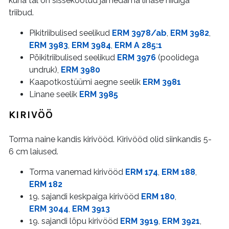
kuna tal on sissekootud jämedama linase niidiga
triibud.
Pikitriibulised seelikud
ERM 3978/ab
,
ERM 3982
,
ERM 3983
,
ERM 3984
,
ERM A 285:1
Põikitriibulised seelikud
ERM 3976
(poolidega
undruk),
ERM 3980
Kaapotkostüümi aegne seelik
ERM 3981
Linane seelik
ERM 3985
KIRIVÖÖ
Torma naine kandis kirivööd. Kirivööd olid siinkandis 5-
6 cm laiused.
Torma vanemad kirivööd
ERM 174
,
ERM 188
,
ERM 182
19. sajandi keskpaiga kirivööd
ERM 180
,
ERM 3044
,
ERM 3913
19. sajandi lõpu kirivööd
ERM 3919
,
ERM 3921
,