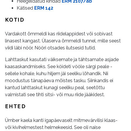
Heegeldatud kindad
ERM 2107/ab
Kätised
ERM 142
KOTID
Vardakott õmmeldi kas riidelappidest või sobivast
linasest kangast. Ülaserva õmmeldi tunnel, mille seest
viidi läbi nöör. Nööri otsades ilutsesid tutid.
Lahttaskut kasutati väiksemate ja tähtsamate asjade
kaasaskandmiseks. See köideti vööle särgi peale -
sellele kohale, kuhu hiljem jäi seeliku lõhandik. Nii
moodustus tänapäeva mõistes tasku. Siinkandis ei
kantud lahttaskut kunagi seeliku peal, seetõttu
valmistati see tihti sitsi- või muu riide jääkidest.
EHTED
Ümber kaela kanti igapäevaselt mitmevärvilisi klaas-
või kivihelmestest helmekeesid. See oli naise