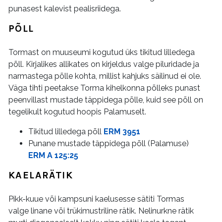
punasest kalevist pealisriidega.
PÕLL
Tormast on muuseumi kogutud üks tikitud lilledega
põll. Kirjalikes allikates on kirjeldus valge piluridade ja
narmastega põlle kohta, millist kahjuks säilinud ei ole.
Väga tihti peetakse Torma kihelkonna põlleks punast
peenvillast mustade täppidega põlle, kuid see põll on
tegelikult kogutud hoopis Palamuselt.
Tikitud lilledega põll
ERM 3951
Punane mustade täppidega põll (Palamuse)
ERM A 125:25
KAELARÄTIK
Pikk-kuue või kampsuni kaelusesse sätiti Tormas
valge linane või trükimustriline rätik. Nelinurkne rätik