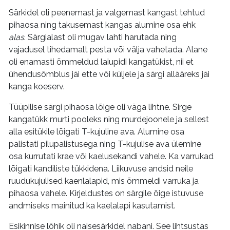
Särkidel oli peenemast ja valgemast kangast tehtud
pihaosa ning takusemast kangas alumine osa ehk
alas
. Särgialast oli mugav lahti harutada ning
vajadusel tihedamalt pesta või välja vahetada. Alane
oli enamasti õmmeldud laiupidi kangatükist, nii et
ühendusõmblus jäi ette või küljele ja särgi allääreks jäi
kanga koeserv.
Tüüpilise särgi pihaosa lõige oli väga lihtne. Sirge
kangatükk murti pooleks ning murdejoonele ja sellest
alla esitükile lõigati T-kujuline ava. Alumine osa
palistati pilupalistusega ning T-kujulise ava ülemine
osa kurrutati krae või kaelusekandi vahele. Ka varrukad
lõigati kandiliste tükkidena. Liikuvuse andsid neile
ruudukujulised kaenlalapid, mis õmmeldi varruka ja
pihaosa vahele. Kirjeldustes on särgile õige istuvuse
andmiseks mainitud ka kaelalapi kasutamist.
Esikinnise lõhik oli naisesärkidel nabani. See lihtsustas