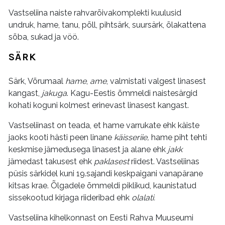
Vastseliina naiste rahvarõivakomplekti kuulusid
undruk, hame, tanu, põll, pihtsärk, suursärk, õlakattena
sõba, sukad ja vöö.
SÄRK
Särk, Võrumaal
hame
,
ame
, valmistati valgest linasest
kangast,
jakuga
. Kagu-Eestis õmmeldi naistesärgid
kohati koguni kolmest erinevast linasest kangast.
Vastseliinast on teada, et hame varrukate ehk käiste
jaoks kooti hästi peen linane
käisseriie,
hame piht tehti
keskmise jämedusega linasest ja alane ehk
jakk
jämedast takusest ehk
paklasest
riidest. Vastseliinas
püsis särkidel kuni 19.sajandi keskpaigani vanapärane
kitsas krae. Õlgadele õmmeldi piklikud, kaunistatud
sissekootud kirjaga riideribad ehk
olalati.
Vastseliina kihelkonnast on Eesti Rahva Muuseumi