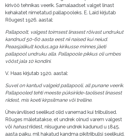
kirivöö tehnikas veerik. Samalaadset valget linast
kehakatet nimetatud pallapooleks. E. Laid kirjutab
Rõugest 1926. aastal:
Pallapoolt, valgest toimsest linasest rõivast undrukut
kandnud 50-60 aasta eest nii naised kui neiud.
Peaasjalikult kodus,aga kirikusse minnes jäeti
pallapool undruku alla. Pallapoole pikkus oli umbes
vööst jala 10 kondini.
V. Haas kirjutab 1920. aastal:
Suvel on kantud valgeid pallapooli, all punane veerik.
Pallapooled tehti meeste püksiriide-taolisest linasest
riidest, mis koeti kirpsilmane või trelline
.
Ühevärvilised seelikud olid vanemad kui triibulised.
Rõuges mäletatakse, et undrek olnud varem valgest
või
hahast
riidest, niisugune undrek kadunud u 1845.
aasta paiku, mil hakatud kandma pikitriibulisi seelikuid.