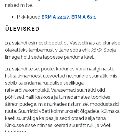
naised mitte.
Pikk-kuued
ERM A 24:27
,
ERM A 63:1
ÜLEVISKED
19. sajandi esimesel poolel oli Vastseliinas abielunaise
õlakatteks lambamust villane sõba ehk
kõrik.
Sooja
ilmaga hoiti seda lappesse panduna käel.
19. sajandi teisel poolel kodunes Võrumaalgi naiste
hulka linnamoest ülevõetud nelinurkne suurrätik, mis
sobib täiendama ruudulise seelikuga
rahvarõivakomplekti. Varasemad suurrätid olid
põhiliselt halli keskosa ja tumedamates toonides
ääretriipudega, mis nurkades ristumisel moodustasid
ruute. Suurrätid võeti kolmnurkselt õlgadele, külmaka
kaeti suurrätiga ka pea ja seoti otsad selja taha.
Kirikusse sisse minnes keerati suurrätt rulli ja võeti