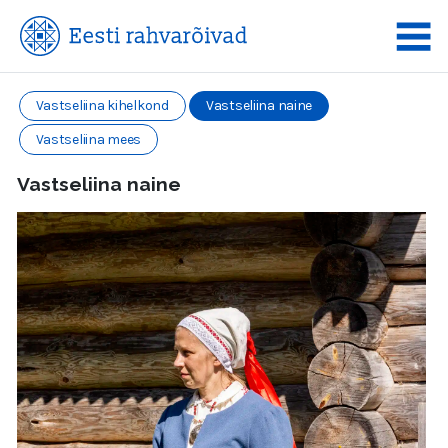
Vastseliina kihelkond
Vastseliina naine
Vastseliina mees
Vastseliina naine