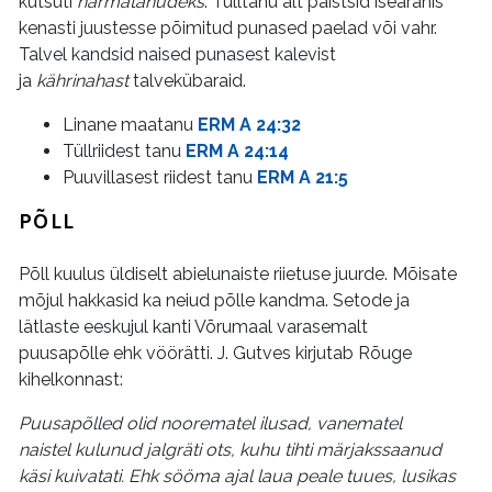
kutsuti
härmatanudeks
. Tülltanu alt paistsid iseäranis
kenasti juustesse põimitud punased paelad või vahr.
Talvel kandsid naised punasest kalevist
ja
kährinahast
talvekübaraid.
Linane maatanu
ERM A 24:32
Tüllriidest tanu
ERM A 24:14
Puuvillasest riidest tanu
ERM A 21:5
PÕLL
Põll kuulus üldiselt abielunaiste riietuse juurde. Mõisate
mõjul hakkasid ka neiud põlle kandma. Setode ja
lätlaste eeskujul kanti Võrumaal varasemalt
puusapõlle ehk vöörätti. J. Gutves kirjutab Rõuge
kihelkonnast:
Puusapõlled olid noorematel ilusad, vanematel
naistel kulunud jalgräti ots, kuhu tihti märjakssaanud
käsi kuivatati. Ehk sööma ajal laua peale tuues, lusikas