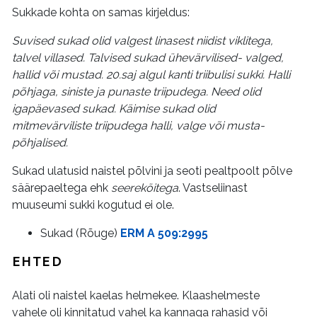
Sukkade kohta on samas kirjeldus:
Suvised sukad olid valgest linasest niidist viklitega,
talvel villased. Talvised sukad ühevärvilised- valged,
hallid või mustad. 20.saj algul kanti triibulisi sukki. Halli
põhjaga, siniste ja punaste triipudega. Need olid
igapäevased sukad. Käimise sukad olid
mitmevärviliste triipudega halli, valge või musta-
põhjalised.
Sukad ulatusid naistel põlvini ja seoti pealtpoolt põlve
säärepaeltega ehk
seereköitega
. Vastseliinast
muuseumi sukki kogutud ei ole.
Sukad (Rõuge)
ERM A 509:2995
EHTED
Alati oli naistel kaelas helmekee. Klaashelmeste
vahele oli kinnitatud vahel ka kannaga rahasid või