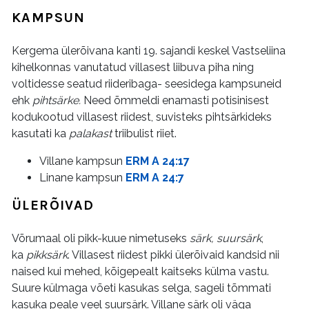
KAMPSUN
Kergema ülerõivana kanti 19. sajandi keskel Vastseliina
kihelkonnas vanutatud villasest liibuva piha ning
voltidesse seatud riideribaga- seesidega kampsuneid
ehk
pihtsärke.
Need õmmeldi enamasti potisinisest
kodukootud villasest riidest, suvisteks pihtsärkideks
kasutati ka
palakast
triibulist riiet.
Villane kampsun
ERM A 24:17
Linane kampsun
ERM A 24:7
ÜLERÕIVAD
Võrumaal oli pikk-kuue nimetuseks
särk, s
uursärk
,
ka
pikksärk
. Villasest riidest pikki ülerõivaid kandsid nii
naised kui mehed, kõigepealt kaitseks külma vastu.
Suure külmaga võeti kasukas selga, sageli tõmmati
kasuka peale veel suursärk. Villane särk oli väga