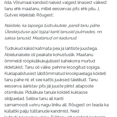
rida. Võrumaal kandsid naised valgest linasest väikest
tanu ehk maatanu, millel eesservas pits ehk pilu. J.
Gutves kirjeldab Rõugest:
Naistele, ka lapsega tüdrukutele ,pandi tanu pähe.
Üleskirjutuse ajal (1924) kanti tanusid pulmades, nn.
saksa tanusid. Maatanud on kadunud.
Tüdrukud käisid katmata pea ja lahtiste juustega.
Abielunaisele oli peakate kohustuslik. Maatanu
õmmeldi rööpkülikukujulisest kahekorra murtud
riidetükist. Tanu oli väike, pehme kroogitud sopiga.
Kuklapalistusest läbitõmmatud krookpaelaga köideti
tanu pähe nii, et see kattis juuksed täielikult. Tanu
eesserva ääristav pits jäi juuste piirist allapoole
otsmikule. Pidulikule tanule köideti kuklasse
siidpaelad. Sellise tanu all kanti
samamoodi
vahru
nagu liniku all. Rõugest on teada ka
küllaltki palju tülltanude kandmist. Neid