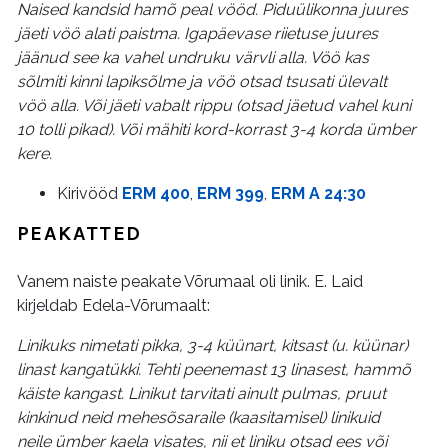
Naised kandsid hamõ peal vööd. Piduülikonna juures
jäeti vöö alati paistma. Igapäevase riietuse juures
jäänud see ka vahel undruku värvli alla. Vöö kas
sõlmiti kinni lapiksõlme ja vöö otsad tsusati ülevalt
vöö alla. Või jäeti vabalt rippu (otsad jäetud vahel kuni
10 tolli pikad). Või mähiti kord-korrast 3-4 korda ümber
kere.
Kirivööd
ERM 400
,
ERM 399
,
ERM A 24:30
PEAKATTED
Vanem naiste peakate Võrumaal oli linik. E. Laid
kirjeldab Edela-Võrumaalt:
Linikuks nimetati pikka, 3-4 küünart, kitsast (u. küünar)
linast kangatükki. Tehti peenemast 13 linasest, hammõ
käiste kangast. Linikut tarvitati ainult pulmas, pruut
kinkinud neid mehesõsaraile (kaasitamisel) linikuid
neile ümber kaela visates, nii et liniku otsad ees või