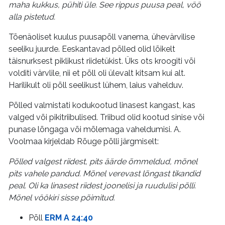
maha kukkus, pühiti üle. See rippus puusa peal, vöö
alla pistetud.
Tõenäoliset kuulus puusapõll vanema, ühevärvilise
seeliku juurde. Eeskantavad põlled olid lõikelt
täisnurksest piklikust riidetükist. Üks ots kroogiti või
volditi värvlile, nii et põll oli ülevalt kitsam kui alt.
Harilikult oli põll seelikust lühem, laius vahelduv.
Põlled valmistati kodukootud linasest kangast, kas
valged või pikitriibulised. Triibud olid kootud sinise või
punase lõngaga või mõlemaga vaheldumisi. A.
Voolmaa kirjeldab Rõuge põlli järgmiselt:
Põlled valgest riidest, pits äärde õmmeldud, mõnel
pits vahele pandud. Mõnel verevast lõngast tikandid
peal. Oli ka linasest riidest joonelisi ja ruudulisi põlli.
Mõnel vöökiri sisse põimitud.
Põll
ERM A 24:40