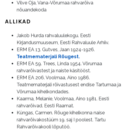
Vilve Oja, Vana-Võrumaa rahvarõiva
nõuandekoda
ALLIKAD
Jakob Hurda rahvaluulekogu. Eesti
Kirjandusmuuseum, Eesti Rahvaluule Arhiiv.
ERM EA 13. Gutves, Jaan 1924-1926.
Teatmematerjali Rõugest.
ERM EA 59. Trees, Linda 1954. Võrumaa
rahvarõivastest ja naiste käsitööst.
ERM EA 206. Voolmaa, Aino 1986.
Teatmematerjali rõivastusest endise Tartumaa ja
Võrumaa kihelkondades.
Kaarma, Melanie, Voolmaa, Aino 1981. Eesti
rahvarõivad. Eesti Raamat.
Küngas, Carmen. Rõuge kihelkonna naise
rahvarõivakostüüm 19. saj I poolest. Tartu
Rahvarõivakooli lõputöö.