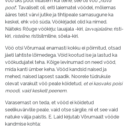
vöö üks pool villasem kui teine, see oli vöö „
hüva
pool
“. Tavaliselt oli, eriti laiematel vöödel, mõlemas
ääres teist värvi jutike ja tihtipeale samasugune ka
keskel, ehk vöö süda. Vöökirjadel olid ka nimed.
Näiteks Rõuge vöökirju: lauajala -kiri,
lavvajalaline
, risti-
kiri,
risteline
, ristisilmiline, sõela-kiri.
Vöö otsi Võrumaal enamasti kokku ei põimitud, otsad
jäeti lahtiste lõimedega. Vöid kootud ise ja lastud ka
vöökudujatel teha. Kõige levinumad on need vööd,
mida kanti ümber keha. Vööd kandsid naised ja
mehed, naised lapsest saadik. Noorele tüdrukule
olevat varakult vöö peale köidetud,
et ei kasvaks poisi
moodi, vaid keskelt peenem.
Varasemast on teda, et vööd ei köidetud
seelikuvärvlile peale, vaid otse särgile, nii et see vaid
natuke välja paistis. E. Laid kirjutab Võrumaalt vööde
kandmise kohta: