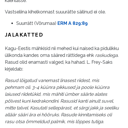
kaenlasse.
Vastseliina kihelkonnast suuurätte säilinud ei ole.
Suurrätt (Võrumaa)
ERM A 829:89
JALAKATTED
Kagu-Eestis mähkisid nii mehed kui naised ka pidulikku
ülikonda kandes oma sääred rättidega ehk
raskudega
.
Rasud olid enamasti valged, ka hahad. L. Frey-Saks
kirjeldab:
Rasud lõigatud vanemast linasest riidest, mis
pehmam oli. 3-4 küünra pikkused ja poole küünra
laiused riidetükid, mis mähiti ümber säärte alates
põlvest kuni kedrakondini. Rasusid kanti ainult suvel,
mitte talvel. Kasutati sellepärast, et särgi jakk ja seeliku
alläär sääri ära ei hõõruks. Rasude kinnitamiseks oli
rasu otsa õmmeldud palmik, mis lõppes tutiga.