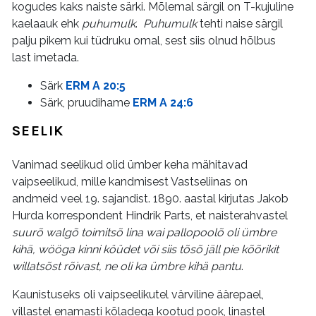
kogudes kaks naiste särki. Mõlemal särgil on T-kujuline
kaelaauk ehk
puhumulk
.
Puhumulk
tehti naise särgil
palju pikem kui tüdruku omal, sest siis olnud hõlbus
last imetada.
Särk
ERM A 20:5
Särk, pruudihame
ERM A 24:6
SEELIK
Vanimad seelikud olid ümber keha mähitavad
vaipseelikud, mille kandmisest Vastseliinas on
andmeid veel 19. sajandist. 1890. aastal kirjutas Jakob
Hurda korrespondent Hindrik Parts, et naisterahvastel
suurõ walgõ toimitsõ lina wai pallopoolõ oli ümbre
kihä, wööga kinni köüdet või siis tõsõ jäll pie kõõrikit
willatsõst rõivast, ne oli ka ümbre kihä pantu
.
Kaunistuseks oli vaipseelikutel värviline äärepael,
villastel enamasti kõladega kootud pook, linastel