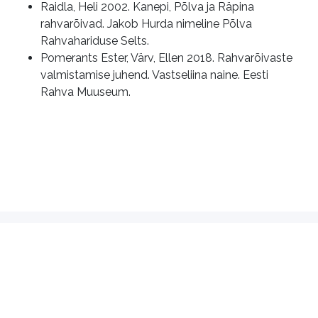
Raidla, Heli 2002. Kanepi, Põlva ja Räpina
rahvarõivad. Jakob Hurda nimeline Põlva
Rahvahariduse Selts.
Pomerants Ester, Värv, Ellen 2018. Rahvarõivaste
valmistamise juhend. Vastseliina naine. Eesti
Rahva Muuseum.
Kasutustingimused
MTÜ Rahvarõivas
Eesti Rahvakunsti ja Käsitöö Liidu
alaliit
Pikk 22, Tallinn
info@rahvaroivas.ee