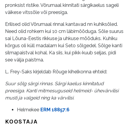
pronksist ristike. Võrumaal kinnitati särgikaelus sageli
väikese vitssõle või preesiga.
Erilised olid Võrumaal rinnal kantavad nn kuhiksõled.
Need olid rohkem kui 10 cm läbimõõduga. Sõle suurus
sai Lõuna-Eestis rikkuse ja uhkuse mõõduks. Kuhiku
kõrgus oli küll madalam kui Seto sõlgedel. Sõlge kanti
silmapaistval kohal. Ka siis, kui pikk-kuub seljas, pidi
see välja paistma.
L. Frey-Saks kirjeldab Rõuge kihelkonna ehteid:
Suur sõlg särgi rinnas. Särgi kaelus kinnitatud
preesiga. Kanti mitmesuguseid helmeid- ühevärvilisi
musti ja valgeid ning ka värvilisi.
Helmekee
ERM 18857:6
KOOSTAJA