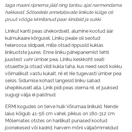
taga maani ripnema jäid ning tantsu ajal narmendama
hakkasid. Sõtsedele annetatavate linikute külge oli
pruut vööga kinnitanud paar kindaid ja sukki.
Linikut kanti peas ühekordselt, alumine kootud äär
kulmukaare kõrgusel. Liniku peale oli seotud
heleroosa siidpael, mille otsad rippusid kuklas
linikuotste juures. Enne liniku pähepanemist tehti
juustest
vahr
ümber pea. Liniku keskkoht seati
otsaette ja otsad viidi kukla taha, kus need seoti kokku
võimalikult vastu kukalt, nii et riie tugevasti ümber pea
seisis. Sidumise kohast langesid liniku sabad
ühepikkuselt alla. Linik pidi peas olema nii, et juuksed
sugugi välja ei paistnud.
ERMi kogudes on terve hulk Võrumaa linikuid. Nende
laius kõigub 41-56 cm vahel, pikkus on 180-312 cm.
Mõlemates otstes on harilikult punased kootud
joonekesed või kadrid, harvem mõni väljaõmmeldud