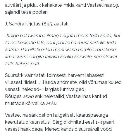
auväärt ja pidulik kehakate, mida kanti Vastseliinas 19.
sajandi teise pooleni.
J. Sandra kirjutas 1895. aastal:
Kõige palawamba ilmaga ei jäta mees teda kodo, kui
ta esi kerikohe läts; sääl pidi tema must särk iks teda
katma. Parhillaki ei lää mõni wana meelne rouakene
ilma suure särgita lawwa keriku kõrwale, see olewat
talle häbi ja patt.
Suursärk valmistati toimsest, harvem labasest
villasest riidest. J. Hurda andmetel olid Võrumaa kuued
vanasti heledad- Harglas lumivalged,
Rõuges
ahad
ehk helehallid, Vastseliinas kantud
mustade kõrval ka
ahku
.
Vastseliina särkidel on hulgaliselt kaaruspaelaga
keerutatud kaunistusi. Särgid kinnitati eest 1-3 paari
vasest haakidega. Mehed kandsid suursärgil vööd,