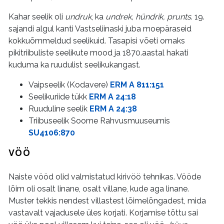
Kahar seelik oli
undruk
, ka
undrek, hündrik, prunts
. 19.
sajandi algul kanti Vastseliinaski juba moepäraseid
kokkuõmmeldud seelikuid. Tasapisi võeti omaks
pikitriibuliste seelikute mood ja 1870.aastal hakati
kuduma ka ruudulist seelikukangast.
Vaipseelik (Kodavere)
ERM A 811:151
Seelikuriide tükk
ERM A 24:18
Ruuduline seelik
ERM A 24:38
Triibuseelik Soome Rahvusmuuseumis
SU4106:870
VÖÖ
Naiste vööd olid valmistatud kirivöö tehnikas. Vööde
lõim oli osalt linane, osalt villane, kude aga linane.
Muster tekkis nendest villastest lõimelõngadest, mida
vastavalt vajadusele üles korjati. Korjamise tõttu sai