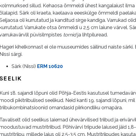
kolmnurksed siilud. Kehaosa õmmeldi ühest kangalaiust ilm
õlalapid. Särk oli kraeta, kaelaava eeeskülge õmmeldi paelaka
Seljaosa oli kurrutatud ja kanditud sirge kandiga. Varrukad ol
kurrutatud. Varrukate otsa õmmeldi u 2,5 cm laiune värvel. Sär
varrukavärvlil püvisilmpistes
tornid
ja lihtpiluread.
Hageri kihelkonnast ei ole muuseumides säilinud naiste särki
Nissi särgi.
Särk (Nissi)
ERM 10620
SEELIK
Kuni 18. sajandi lõpuni olid Põhja-Eestis kasutusel tumedavärvi
moodi pikitriibulised seelikud. Neid kanti 19. sajandi lõpuni, mil
triibukombinatsioonid omandasid piirkondliku omapära.
Tavaliselt olid seelikus laiemad ühevärvilised triibud ja erivärv
moodustuvad mustritriibud. Põhivärvi triipude laiused jäid 1,8-
mustritriipu, millede laius oli 2,5-3,5 cm. Mustritriipudes kasuta