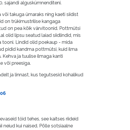
20. sajandi alguskümnenditeni.
a või takuga ümaraks ning kaeti siidist
id on trükimustrilise kangaga
tud on pea kõik värvitoonid. Pottmütsi
lal olid lipsu seatud laiad siidlindid, mis
a tooni. Lindid olid poekaup - mida
ud pidid kandma pottmütsi, kuid ilma
. Kehva ja tuulise ilmaga kanti
le või preesiga.
delt ja linnast, kus tegutsesid kohalikud
206
päevaseid töid tehes, see kaitses riideid
 neiud kui naised. Põlle sotsiaalne