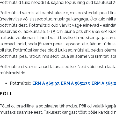
Pottmütsid tulid moodi 18. sajandi lõpus ning olid kasutusel 
Pottmütsid valmistati papist alusele, mis polsterdati pealt lin
ühevärvilise või sissekootud mustriga kangaga. Üksikuid näite
pottmütsidest. Pottmütsid olid värvilt väge erinevad - esinda
esiservas oli abielunaisel 1-1,5 cm laiune pits ehk
treemel
. Kuk
ulatusid vöökohani. Lindid valiti tavaliselt mütsikangaga sam
laiemad lindid, seda jõukam pere. Lapseootele jäänud tüdruk
pitsita. Pottmütsi kandes pidid juuksed mütsi all peidus olema
pottmütsi peal rätikut, mis seoti lõua all sõlme või kinnitati sõ
Pottmütse ei valmistanud talunaised ise. Neid võidi osta laata
mütsimeistrid.
Pottmütsid
ERM A 565:97
,
ERM A 565:133
,
ERM A 565:
PÕLL
Põllel oli praktiline ja sotsiaalne tähendus. Põll oli vajalik iga
mustaks saamise eest. Takusest kangast töist põlle kandsid nii