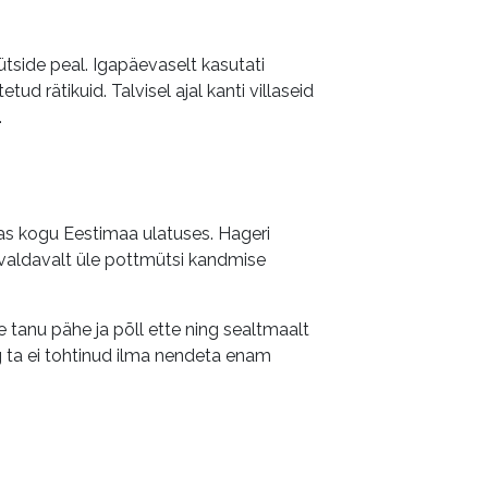
mütside peal. Igapäevaselt kasutati
etud rätikuid. Talvisel ajal kanti villaseid
.
as kogu Eestimaa ulatuses. Hageri
ti valdavalt üle pottmütsi kandmise
 tanu pähe ja põll ette ning sealtmaalt
g ta ei tohtinud ilma nendeta enam