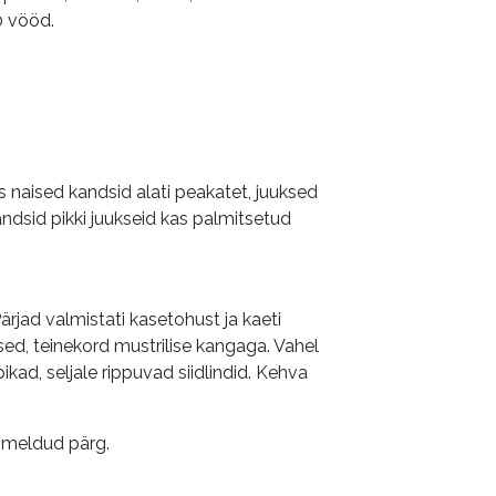
0 vööd.
 naised kandsid alati peakatet, juuksed
kandsid pikki juukseid kas palmitsetud
rjad valmistati kasetohust ja kaeti
sed, teinekord mustrilise kangaga. Vahel
e pikad, seljale rippuvad siidlindid. Kehva
mmeldud pärg.