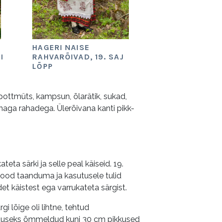
HAGERI NAISE
I
RAHVARÕIVAD, 19. SAJ
LÕPP
, pottmüts, kampsun, õlarätik, sukad,
naga rahadega. Ülerõivana kanti pikk-
eta särki ja selle peal käiseid. 19.
mood taanduma ja kasutusele tulid
det käistest ega varrukateta särgist.
i lõige oli lihtne, tehtud
aienduseks õmmeldud kuni 30 cm pikkused