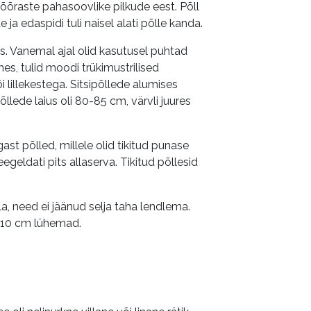
võõraste pahasoovlike pilkude eest. Põll
 ja edaspidi tuli naisel alati põlle kanda.
. Vanemal ajal olid kasutusel puhtad
nes, tulid moodi trükimustrilised
õi lillekestega. Sitsipõllede alumises
põllede laius oli 80-85 cm, värvli juures
ast põlled, millele olid tikitud punase
eegeldati pits allaserva. Tikitud põllesid
lla, need ei jäänud selja taha lendlema.
t 10 cm lühemad.