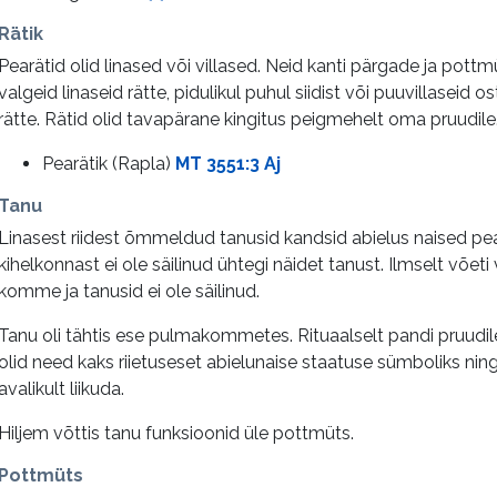
Rätik
Pearätid olid linased või villased. Neid kanti pärgade ja pott
valgeid linaseid rätte, pidulikul puhul siidist või puuvillaseid ost
rätte. Rätid olid tavapärane kingitus peigmehelt oma pruudile
Pearätik (Rapla)
MT 3551:3 Aj
Tanu
Linasest riidest õmmeldud tanusid kandsid abielus naised pe
kihelkonnast ei ole säilinud ühtegi näidet tanust. Ilmselt võe
komme ja tanusid ei ole säilinud.
Tanu oli tähtis ese pulmakommetes. Rituaalselt pandi pruudile
olid need kaks riietuseset abielunaise staatuse sümboliks nin
avalikult liikuda.
Hiljem võttis tanu funksioonid üle pottmüts.
Pottmüts