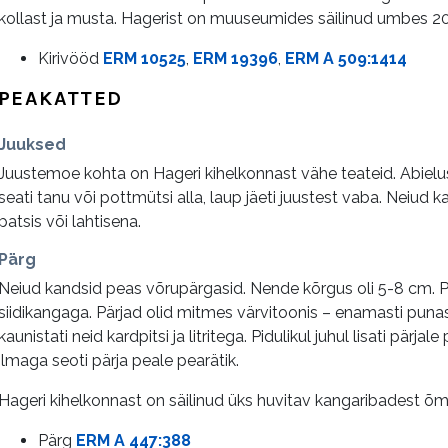
kollast ja musta. Hagerist on muuseumides säilinud umbes 2
Kirivööd
ERM 10525
,
ERM 19396
,
ERM A 509:1414
PEAKATTED
Juuksed
Juustemoe kohta on Hageri kihelkonnast vähe teateid. Abielus
seati tanu või pottmütsi alla, laup jäeti juustest vaba. Neiud 
patsis või lahtisena.
Pärg
Neiud kandsid peas võrupärgasid. Nende kõrgus oli 5-8 cm. Pä
siidikangaga. Pärjad olid mitmes värvitoonis – enamasti puna
kaunistati neid kardpitsi ja litritega. Pidulikul juhul lisati pärjal
ilmaga seoti pärja peale pearätik.
Hageri kihelkonnast on säilinud üks huvitav kangaribadest õ
Pärg
ERM A 447:388