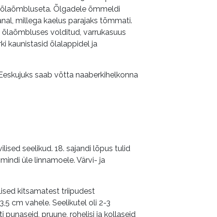
a õlaõmbluseta. Õlgadele õmmeldi
nal, millega kaelus parajaks tõmmati.
id õlaõmbluses volditud, varrukasuus
ki kaunistasid õlalappidel ja
. Eeskujuks saab võtta naaberkihelkonna
lised seelikud. 18. sajandi lõpus tulid
 mindi üle linnamoele. Värvi- ja
ilised kitsamatest triipudest
3,5 cm vahele. Seelikutel oli 2-3
ti punaseid, pruune, rohelisi ja kollaseid