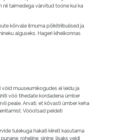
on nii taimedega värvitud toone kui ka
kute kõrvale ilmuma põikitriibulised ja
mineku alguseks. Hageri kihelkonnas
id vöid muuseumikogudes ei leidu ja
 mähiti vöö tihedate kordadena ümber
rvli peale. Arvati, et kõvasti ümber keha
venitamist. Vööotsad peideti
ide tulekuga hakati kiirelt kasutama
unane, roheline, sinine, lisaks veidi