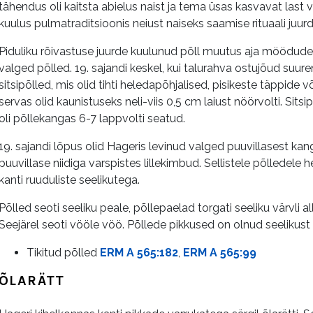
tähendus oli kaitsta abielus naist ja tema üsas kasvavat last 
kuulus pulmatraditsioonis neiust naiseks saamise rituaali juurde
Piduliku rõivastuse juurde kuulunud põll muutus aja möödudes
valged põlled. 19. sajandi keskel, kui talurahva ostujõud suure
sitsipõlled, mis olid tihti heledapõhjalised, pisikeste täppide v
servas olid kaunistuseks neli-viis 0,5 cm laiust nöörvolti. Sitsi
oli põllekangas 6-7 lappvolti seatud.
19. sajandi lõpus olid Hageris levinud valged puuvillasest kang
puuvillase niidiga varspistes lillekimbud. Sellistele põlledele h
kanti ruuduliste seelikutega.
Põlled seoti seeliku peale, põllepaelad torgati seeliku värvli a
Seejärel seoti vööle vöö. Põllede pikkused on olnud seelikus
Tikitud põlled
ERM A 565:182
,
ERM A 565:99
ÕLARÄTT