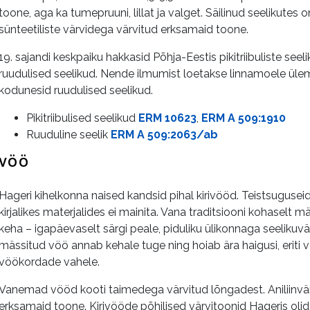
toone, aga ka tumepruuni, lillat ja valget. Säilinud seelikutes 
sünteetiliste värvidega värvitud erksamaid toone.
19. sajandi keskpaiku hakkasid Põhja-Eestis pikitriibuliste seeli
ruudulised seelikud. Nende ilmumist loetakse linnamoele üle
kodunesid ruudulised seelikud.
Pikitriibulised seelikud
ERM 10623
,
ERM A 509:1910
Ruuduline seelik
ERM A 509:2063/ab
VÖÖ
Hageri kihelkonna naised kandsid pihal kirivööd. Teistsuguse
kirjalikes materjalides ei mainita. Vana traditsiooni kohaselt
keha – igapäevaselt särgi peale, piduliku ülikonnaga seelikuvä
mässitud vöö annab kehale tuge ning hoiab ära haigusi, eriti 
vöökordade vahele.
Vanemad vööd kooti taimedega värvitud lõngadest. Aniliinvärv
erksamaid toone. Kirivööde põhilised värvitoonid Hageris olid p