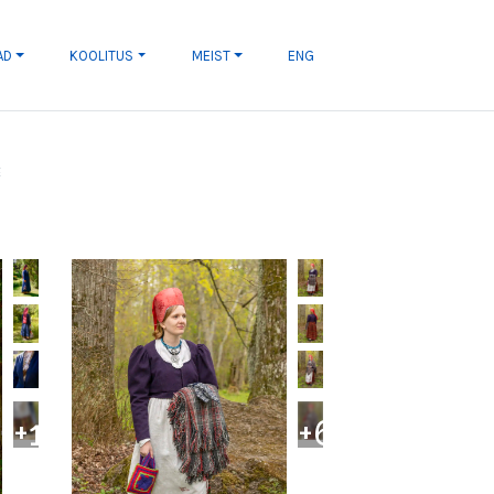
AD
KOOLITUS
MEIST
ENG
E
+
1
+
6