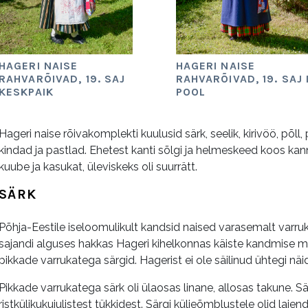
HAGERI NAISE
HAGERI NAISE
RAHVARÕIVAD, 19. SAJ
RAHVARÕIVAD, 19. SAJ I
KESKPAIK
POOL
Hageri naise rõivakomplekti kuulusid särk, seelik, kirivöö, põll
kindad ja pastlad. Ehetest kanti sõlgi ja helmeskeed koos kan
kuube ja kasukat, üleviskeks oli suurrätt.
SÄRK
Põhja-Eestile iseloomulikult kandsid naised varasemalt varrukat
sajandi alguses hakkas Hageri kihelkonnas käiste kandmise 
pikkade varrukatega särgid. Hagerist ei ole säilinud ühtegi näi
Pikkade varrukatega särk oli ülaosas linane, allosas takune. Särg
ristkülikukujulistest tükkidest. Särgi küljeõmblustele olid l