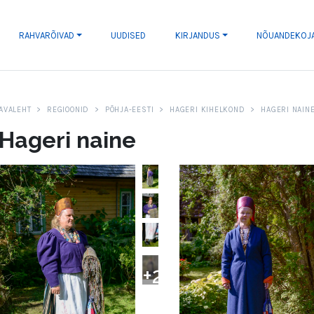
RAHVARÕIVAD
UUDISED
KIRJANDUS
NÕUANDEKOJ
AVALEHT
REGIOONID
PÕHJA-EESTI
HAGERI KIHELKOND
HAGERI NAIN
Hageri naine
+
2