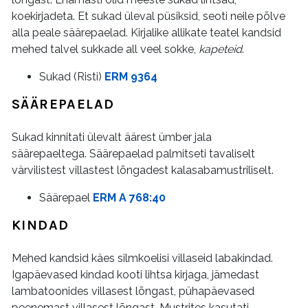
koekirjadeta. Et sukad üleval püsiksid, seoti neile põlve
alla peale säärepaelad. Kirjalike allikate teatel kandsid
mehed talvel sukkade all veel sokke,
kapeteid
.
Sukad (Risti)
ERM 9364
SÄÄREPAELAD
Sukad kinnitati ülevalt äärest ümber jala
säärepaeltega. Säärepaelad palmitseti tavaliselt
värvilistest villastest lõngadest kalasabamustriliselt.
Säärepael
ERM A 768:40
KINDAD
Mehed kandsid käes silmkoelisi villaseid labakindad.
Igapäevased kindad kooti lihtsa kirjaga, jämedast
lambatoonides villasest lõngast, pühapäevased
peenemast villasest lõngast. Mustrites kasutati