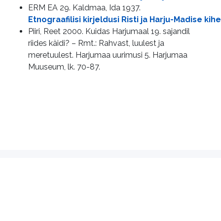
ERM EA 29. Kaldmaa, Ida 1937.
Etnograafilisi kirjeldusi Risti ja Harju-Madise kih
Piiri, Reet 2000. Kuidas Harjumaal 19. sajandil
riides käidi? – Rmt.: Rahvast, luulest ja
meretuulest. Harjumaa uurimusi 5. Harjumaa
Muuseum, lk. 70-87.
Kasutustingimused
MTÜ Rahvarõivas
Eesti Rahvakunsti ja Käsitöö Liidu
alaliit
Pikk 22, Tallinn
info@rahvaroivas.ee