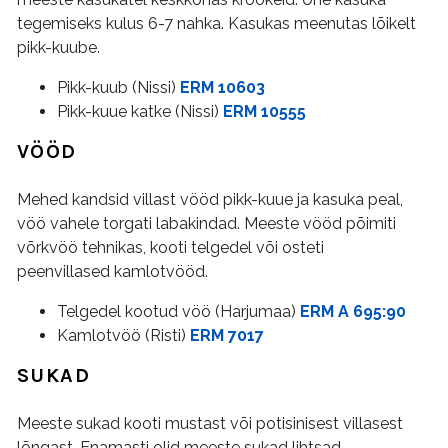
tegemiseks kulus 6-7 nahka. Kasukas meenutas lõikelt
pikk-kuube.
Pikk-kuub (Nissi)
ERM 10603
Pikk-kuue katke (Nissi)
ERM 10555
VÖÖD
Mehed kandsid villast vööd pikk-kuue ja kasuka peal,
vöö vahele torgati labakindad. Meeste vööd põimiti
võrkvöö tehnikas, kooti telgedel või osteti
peenvillased kamlotvööd.
Telgedel kootud vöö (Harjumaa)
ERM A 695:90
Kamlotvöö (Risti)
ERM 7017
SUKAD
Meeste sukad kooti mustast või potisinisest villasest
lõngast. Enamasti olid meeste sukad lihtsad,