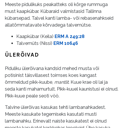
Meeste pidulikuks peakatteks oli kõrge rummuga
must kaapkübar. Kübaraid valmistasid Tallinna
kübarsepad. Talvel kanti lamba- või rebasenahkseid
allatõmmatavate kõrvadega talvemütse.
Kaapkübar (Keila)
ERM A 249:28
Talvemüts (Nissi)
ERM 10646
ÜLERÕIVAD
Piduliku ülerõivana kandsid mehed musta või
potisinist täisvillasest toimses koes kangast
õmmeldud pikk-kuube,
mantlit
. Kuue krae oli lai ja
seda kanti mahamurtult. Pikk-kuuel kaunistusi ei olnud.
Pikk-kuue peale seoti vöö.
Talvine ülerõivas kasukas tehti lambanahkadest.
Meeste kasukate tegemiseks kasutati musti
lambanahku. Erinevalt naiste kasukatest ei olnud
meeste kasukatel keskkohas krookeid. Ühe kasuka