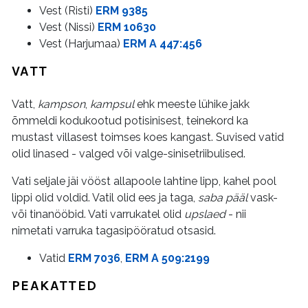
Vest (Risti)
ERM 9385
Vest (Nissi)
ERM 10630
Vest (Harjumaa)
ERM A 447:456
VATT
Vatt,
kampson
,
kampsul
ehk meeste lühike jakk
õmmeldi kodukootud potisinisest, teinekord ka
mustast villasest toimses koes kangast. Suvised vatid
olid linased - valged või valge-sinisetriibulised.
Vati seljale jäi vööst allapoole lahtine lipp, kahel pool
lippi olid voldid. Vatil olid ees ja taga,
saba pääl
vask-
või tinanööbid. Vati varrukatel olid
upslaed
- nii
nimetati varruka tagasipööratud otsasid.
Vatid
ERM 7036
,
ERM A 509:2199
PEAKATTED