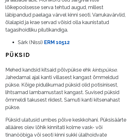
lõikepoolsesse serva tehtud augud, millest
läbipandud paelaga värvel kinni seoti. Varrukavärvlid,
õlalapid ja krae servad võisid olla kaunistatud
tagasihoidliku pilutikandiga.
Särk (Nissi)
ERM 10512
PÜKSID
Mehed kandsid kitsaid põlvpükse ehk
kintspükse
.
Jahedamal ajal kanti villasest kangast õmmeldud
pükse. Kõige pidulikumad püksid olid potisinisest,
lihtsamad lambamustast kangast. Suvised püksid
õmmeldi takusest riidest. Samuti kanti kitsenahast
pükse.
Püksid ulatusid umbes põlve keskkohani. Püksisäärte
allääres olev lõhik kinnitati kolme vask- või
tinanööbiga või seoti kinni sukki ülalhoidvate