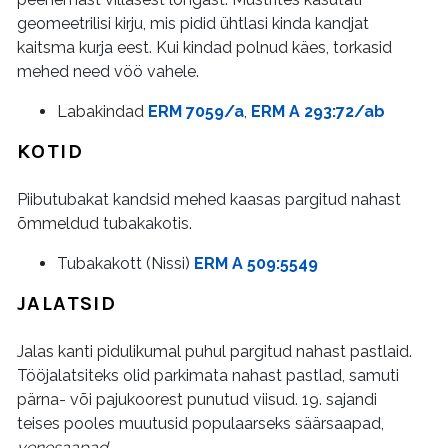
geomeetrilisi kirju, mis pidid ühtlasi kinda kandjat
kaitsma kurja eest. Kui kindad polnud käes, torkasid
mehed need vöö vahele.
Labakindad
ERM 7059/a
,
ERM A 293:72/ab
KOTID
Piibutubakat kandsid mehed kaasas pargitud nahast
õmmeldud tubakakotis.
Tubakakott (Nissi)
ERM A 509:5549
JALATSID
Jalas kanti pidulikumal puhul pargitud nahast pastlaid.
Tööjalatsiteks olid parkimata nahast pastlad, samuti
pärna- või pajukoorest punutud viisud. 19. sajandi
teises pooles muutusid populaarseks säärsaapad,
venesaapad
.