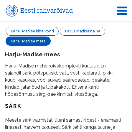
Harju-Madise kihelkond
Harju-Madise naine
Harju-Madise mees
Harju-Madise mees
Harju-Madise mehe rõivakomplekti kuulusid 19.
sajandil särk, põlvpüksid, vatt, vest, kaelarätt, pikk-
kuub, kasukas, vöö, sukad, säärepaelad, peakate,
kindad, jalanõud ja tubakakott. Ehtena kanti
hõbesõrmust, särgikrae kinnitati vitssõlega.
SÄRK
Meeste särk valmistati üleni samast riidest - enamasti
linasest, harvem takusest. Särk tehti kanga laiune ja