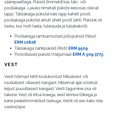
säärepaeltega. Püksid õmmeldi kas täis- või
poollakaga.
Lakaks
nimetati pükste eesosas olevat
lappi. Täislakaga pükstel käis lapp kahelt poolt,
poollakaga pükstel ainult ühelt poolt lahti. Pükstel oli
tasku, kus hoiti taela, tulerauda ja tubakakotti.
Poollakaga lambamustad põlvpüksid (Nissi)
ERM 10628
Täislakaga nahkpüksid (Risti)
ERM 9509
Poolvillased püksid (Harjumaa)
ERM A 509:3775
VEST
Vesti hõlmad tehti kodukootud triibulisest või
ruudulisest villasest kangast, hilisemal ajal ostetud
kirjust puuvillasest kangast. Vesti tagumine osa oli
takune. Vest oli kitsa kraega, eest kinnise lõikega ja
kahe pealeõmmeldud taskuga. Vestil oli ees kaks rida
vasknööpe.