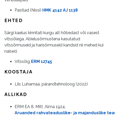
Pastlad (Nissi)
HMK 4142 AJ 1138
EHTED
Särgi kaelus kinnitati kurgu alt hõbedast või vasest
vitssõlega. Abielusõrmustena kasutatud
vitssõrmuseid ja harisõrmuseid kandsid nii mehed kui
naised.
Vitssõlg
ERM 12745
KOOSTAJA
Liis Luhamaa, pärandtehnoloog (2022)
ALLIKAD
ERM EA 8. Mitt, Alma 1924.
Aruanded rahvateaduslike- ja majanduslike tea