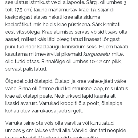
see ulatus istmikust veidi allapoole. Särgil oli umbes 3
tolli (7,5 cm) laiune mahamurtav krae. 19. sajandi
keskpaigast alates hakati krae alla siduma
kaelarätikut, mis hoidis krae püstisena. Särk kinnitati
eest vitssõlega. Krae alumises servas võisid lisaks olla
aasad, millest käis läbi pleegitatud linasest lõngast
punutud nöör kaelaaugu kinnisidumiseks. Hiljem hakati
kasutama mitmevärvilisi pikemaid
kurgupaelu
, millel
olid tutid otsas. Rinnalõige oli umbes 10-12 cm pikk,
servast palistatud.
Õlgadel olid õlalapid. Õlalapi ja krae vahele jäeti väike
vahe. Sinna oli õmmeldud kolmnurkne lapp, mis ulatus
krae alt õlalapi peale. Nelinurksed lapid kaenla all
lisasid avarust. Varrukad kroogiti õla poolt, õlalapiga
kohati olev varrukaosa jäeti sirgelt.
Varruka teine ots võis olla värvlita või kurrutatud
umbes 5 cm laiuse värvli alla. Värvlid kinnitati nööpide
ja aasade abil. Mõnikord olid särgivärvlite