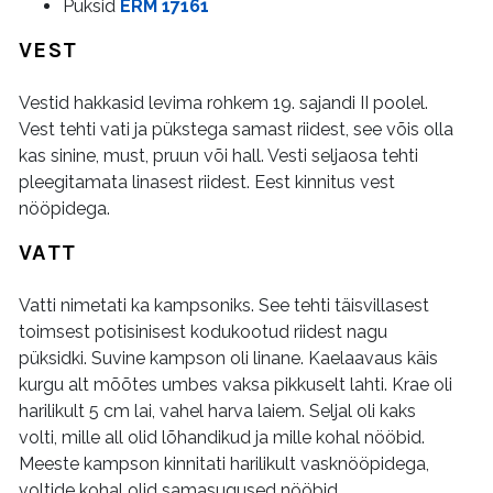
Püksid
ERM 17161
VEST
Vestid hakkasid levima rohkem 19. sajandi II poolel.
Vest tehti vati ja pükstega samast riidest, see võis olla
kas sinine, must, pruun või hall. Vesti seljaosa tehti
pleegitamata linasest riidest. Eest kinnitus vest
nööpidega.
VATT
Vatti nimetati ka kampsoniks. See tehti täisvillasest
toimsest potisinisest kodukootud riidest nagu
püksidki. Suvine kampson oli linane. Kaelaavaus käis
kurgu alt mõõtes umbes vaksa pikkuselt lahti. Krae oli
harilikult 5 cm lai, vahel harva laiem. Seljal oli kaks
volti, mille all olid lõhandikud ja mille kohal nööbid.
Meeste kampson kinnitati harilikult vasknööpidega,
voltide kohal olid samasugused nööbid.