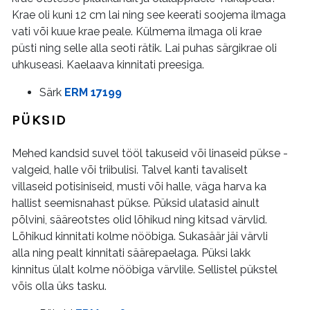
Krae oli kuni 12 cm lai ning see keerati soojema ilmaga
vati või kuue krae peale. Külmema ilmaga oli krae
püsti ning selle alla seoti rätik. Lai puhas särgikrae oli
uhkuseasi. Kaelaava kinnitati preesiga.
Särk
ERM 17199
PÜKSID
Mehed kandsid suvel tööl takuseid või linaseid pükse -
valgeid, halle või triibulisi. Talvel kanti tavaliselt
villaseid potisiniseid, musti või halle, väga harva ka
hallist seemisnahast pükse. Püksid ulatasid ainult
põlvini, sääreotstes olid lõhikud ning kitsad värvlid.
Lõhikud kinnitati kolme nööbiga. Sukasäär jäi värvli
alla ning pealt kinnitati säärepaelaga. Püksi lakk
kinnitus ülalt kolme nööbiga värvlile. Sellistel pükstel
võis olla üks tasku.