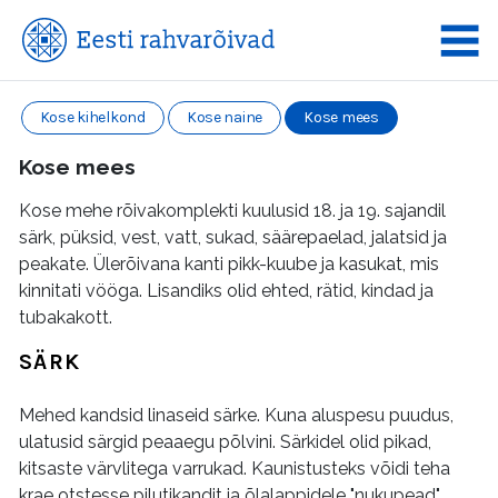
Kose kihelkond
Kose naine
Kose mees
Kose mees
Kose mehe rõivakomplekti kuulusid 18. ja 19. sajandil
särk, püksid, vest, vatt, sukad, säärepaelad, jalatsid ja
peakate. Ülerõivana kanti pikk-kuube ja kasukat, mis
kinnitati vööga. Lisandiks olid ehted, rätid, kindad ja
tubakakott.
SÄRK
Mehed kandsid linaseid särke. Kuna aluspesu puudus,
ulatusid särgid peaaegu põlvini. Särkidel olid pikad,
kitsaste värvlitega varrukad. Kaunistusteks võidi teha
krae otstesse pilutikandit ja õlalappidele "nukupead".