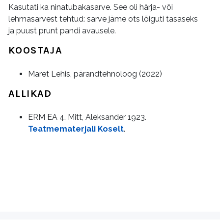
Kasutati ka ninatubakasarve. See oli härja- või
lehmasarvest tehtud: sarve jäme ots lõiguti tasaseks
ja puust prunt pandi avausele.
KOOSTAJA
Maret Lehis, pärandtehnoloog (2022)
ALLIKAD
ERM EA 4. Mitt, Aleksander 1923.
Teatmematerjali Koselt
.