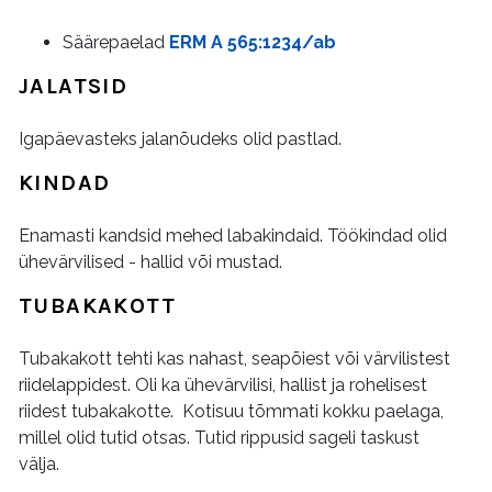
Säärepaelad
ERM A 565:1234/ab
JALATSID
Igapäevasteks jalanõudeks olid pastlad.
KINDAD
Enamasti kandsid mehed labakindaid. Töökindad olid
ühevärvilised - hallid või mustad.
TUBAKAKOTT
Tubakakott tehti kas nahast, seapõiest või värvilistest
riidelappidest. Oli ka ühevärvilisi, hallist ja rohelisest
riidest tubakakotte. Kotisuu tõmmati kokku paelaga,
millel olid tutid otsas. Tutid rippusid sageli taskust
välja.