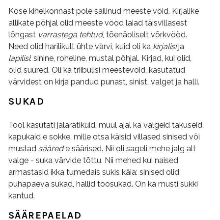
Kose kihelkonnast pole säilinud meeste vöid. Kirjalike
allikate põhjal olid meeste vööd laiad täisvillasest
lõngast
varrastega tehtud
, tõenäoliselt võrkvööd.
Need olid harilikult ühte värvi, kuid oli ka
kirjalisi
ja
lapilisi
: sinine, roheline, mustal põhjal. Kirjad, kui olid,
olid suured. Oli ka triibulisi meestevöid, kasutatud
värvidest on kirja pandud punast, sinist, valget ja halli.
SUKAD
Tööl kasutati jalarätikuid, muul ajal ka valgeid takuseid
kapukaid e sokke, mille otsa käisid villased sinised või
mustad
sääred
e säärised. Nii oli sageli mehe jalg alt
valge - suka värvide tõttu. Nii mehed kui naised
armastasid ikka tumedais sukis käia: sinised olid
pühapäeva sukad, hallid töösukad. On ka musti sukki
kantud.
SÄÄREPAELAD