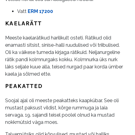
Vatt
ERM 17200
KAELARÄTT
Meeste kaelarätikud harilikult osteti. Rätikud olid
enamasti sitsist, sinise-halli ruudulised või triibulised.
Oli ka väikese tumeda kirjaga rätikuid. Neljanurgeline
rätik pandi kolmnurgaks kokku. Kolmnurka üks nurk
läks seljale kuue alla, teised nurgad paar korda ümber
kaela ja sõlmed ette.
PEAKATTED
Soojal ajal oli meeste peakatteks kaapkübar. See oli
mustast paksust vildist, kõrge rummuga ja laia
servaga. 19. sajandi teisel poolel olnud ka mustad
nokkmütsid väga moes.
Talvemütsiks olid kõrvulised, mustad või halliks