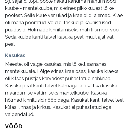
19. sajandi lõpu poole hakati kandma mantli moodi
kuube - mantelkuube, mis erines pikk-kuuest lõike
poolest. Selle kuue varrukad ja krae olid laiemad. Krae
oli maha pööratud. Voldid, taskud ja kaunistused
puudusid. Hõlmade kinnitamiseks mähiti ümber vöö.
Seda kuube kanti talvel kasuka peal, muul ajal vati
peal.
Kasukas
Meestel oli valge kasukas, mis lõikelt sarnanes
mantelkuuele. Lõige erines krae osas, kasuka kraeks
oli kitsas püstjas karvadest puhastatud nahkriba.
Kasuka peal kanti talvel külmaga ja osalt ka kasuka
määrdumise vältimiseks mantelkuube. Kasuka
hõlmad kinnitusid nööpidega. Kasukat kanti talvel teel,
külas, linnas ja kirikus. Kasukat ei puhastatud ega
valgendatud.
VÖÖD