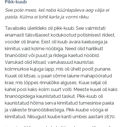
Pikk-kuub
See pole mees, kel naba küünlapäeva aeg välja ei
paista. Külma ei tohit karta ja vormi rikku.
Tavaliseks üleriideks oli pikk-kuub. See valmistati
enamasti täisvillasest kodukootud potisinisest riidest,
vooder oli linane. Eest oli kuub avara kaelusega ja
kinnitus vaid kolme nööbiga. Need olid harilikult
tinanööbid või puust ja riidega kaetud nööbid.
Varrukad olid kitsad, varrukasuud kaunistas
kolmnurkse kujuga lapp, mis oli ühelt poolt punane.
Kuuel oli kitsas, u paari sõrme laiune mahapööratud
krae, mis lõppes rinnalõike alguses. Kuue seljal oli
kahel pool kaks-kolm suurt volti. Meeste kuuel oli kaks
tinanööpidega kaunistatud taskut. Pikk-kuub oli
kaunistatud hõlma serva kinnitatud tumesinise paela
ja väikeste tinanööbikestega. Pikk-kuube vööga ei
kinnitatud. Niisugust kuube kanti umbes aastani 1870.