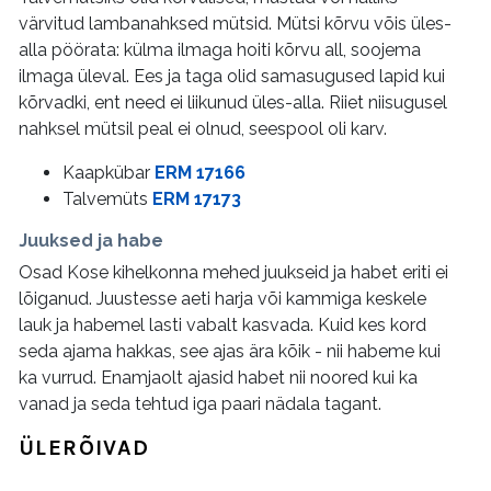
värvitud lambanahksed mütsid. Mütsi kõrvu võis üles-
alla pöörata: külma ilmaga hoiti kõrvu all, soojema
ilmaga üleval. Ees ja taga olid samasugused lapid kui
kõrvadki, ent need ei liikunud üles-alla. Riiet niisugusel
nahksel mütsil peal ei olnud, seespool oli karv.
Kaapkübar
ERM 17166
Talvemüts
ERM 17173
Juuksed ja habe
Osad Kose kihelkonna mehed juukseid ja habet eriti ei
lõiganud. Juustesse aeti harja või kammiga keskele
lauk ja habemel lasti vabalt kasvada. Kuid kes kord
seda ajama hakkas, see ajas ära kõik - nii habeme kui
ka vurrud. Enamjaolt ajasid habet nii noored kui ka
vanad ja seda tehtud iga paari nädala tagant.
ÜLERÕIVAD