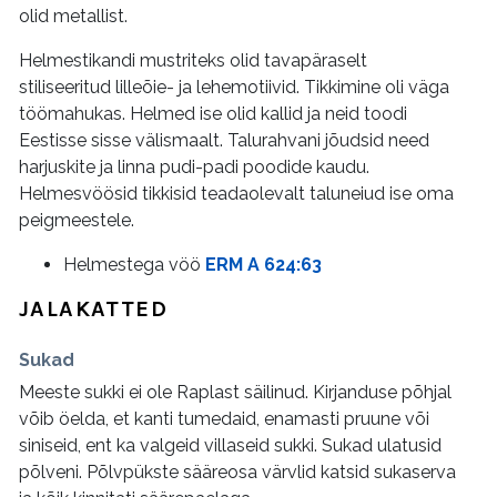
olid metallist.
Helmestikandi mustriteks olid tavapäraselt
stiliseeritud lilleõie- ja lehemotiivid. Tikkimine oli väga
töömahukas. Helmed ise olid kallid ja neid toodi
Eestisse sisse välismaalt. Talurahvani jõudsid need
harjuskite ja linna pudi-padi poodide kaudu.
Helmesvöösid tikkisid teadaolevalt taluneiud ise oma
peigmeestele.
Helmestega vöö
ERM A 624:63
JALAKATTED
Sukad
Meeste sukki ei ole Raplast säilinud. Kirjanduse põhjal
võib öelda, et kanti tumedaid, enamasti pruune või
siniseid, ent ka valgeid villaseid sukki. Sukad ulatusid
põlveni. Põlvpükste sääreosa värvlid katsid sukaserva