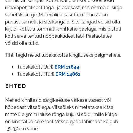
valmistati kangast kotte. Kangast kotid koosnesid
ümarapõhjalisest taga- ja esiosast, mis õmmeldi sirge
vahetüki külge. Materjalina kasutati nii musta kui
punast sametit ja sitsikangaid. Sitsikangad võisid olla
kirjud. Kotisuu tõmmati kinni kahe paelaga, mis pisteti
koti serva tehtud nööpaukudest läbi. Paelaotstes
võisid olla tutid.
Tihti tegid neiud tubakakotte kingituseks peigmehele.
Tubakakott (Jüri)
ERM 11844
Tubakakott (Türi)
ERM 14861
EHTED
Mehed kinnitasid särgikaeluse väikese vasest või
hõbedast vitssõlega. Vitssõleks nimetatakse kitsa,
mitte üle 5mm laiuse rõnga kujulisi sõlgi, mille külge
on kinnitatud sõlenõel. Vitssõlgede läbimõõt kõigub
1,5-3,2cm vahel.