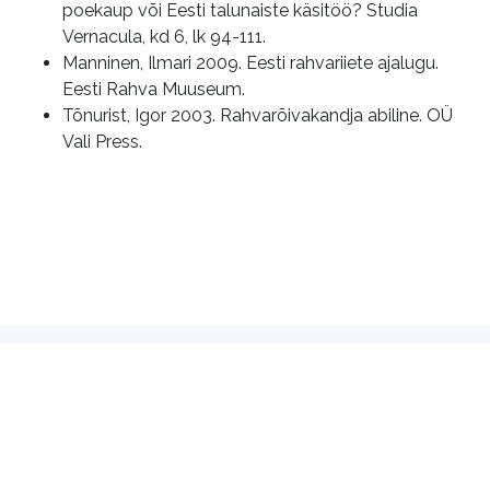
poekaup või Eesti talunaiste käsitöö? Studia
Vernacula, kd 6, lk 94-111.
Manninen, Ilmari 2009. Eesti rahvariiete ajalugu.
Eesti Rahva Muuseum.
Tõnurist, Igor 2003. Rahvarõivakandja abiline. OÜ
Vali Press.
Kasutustingimused
MTÜ Rahvarõivas
Eesti Rahvakunsti ja Käsitöö Liidu
alaliit
Pikk 22, Tallinn
info@rahvaroivas.ee