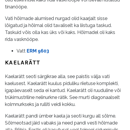
tinanööpe.
Vati hõlmade alumised nurgad olid kaarjalt sisse
lõigatud ja hõlmal olid tavaliselt ka liistuga taskud.
Taskuid võis olla kas üks või kaks. Hõlmadel oli kaks
rida vasknööpe.
Vatt
ERM 9603
KAELARÄTT
Kaelarätt seoti särgikrae alla, see paistis välja vati
kaelusest. Kaelarätt kuulus piduliku riietuse komplekti,
igapäevaselt seda ei kantud. Kaelarätt oli ruuduline või
trükimustriline nelinurkne rätik. See murti diagonaalselt
kolmnurkseks ja rulliti veidi kokku.
Kaelarätt pandi ümber kaela ja seoti kurgu all sõlme.
Sõlmeotsad jäid vabaks ja need pandi vesti hõlmade
alla. Põhja-Eestis oli kasutusel veel teinegi sidumisviis,