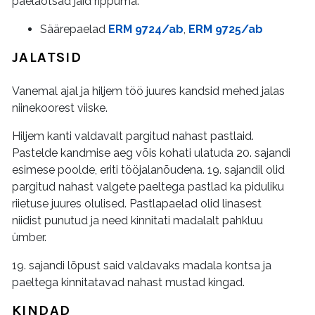
paelaotsad jäid rippuma.
Säärepaelad
ERM 9724/ab
,
ERM 9725/ab
JALATSID
Vanemal ajal ja hiljem töö juures kandsid mehed jalas
niinekoorest viiske.
Hiljem kanti valdavalt pargitud nahast pastlaid.
Pastelde kandmise aeg võis kohati ulatuda 20. sajandi
esimese poolde, eriti tööjalanõudena. 19. sajandil olid
pargitud nahast valgete paeltega pastlad ka piduliku
riietuse juures olulised. Pastlapaelad olid linasest
niidist punutud ja need kinnitati madalalt pahkluu
ümber.
19. sajandi lõpust said valdavaks madala kontsa ja
paeltega kinnitatavad nahast mustad kingad.
KINDAD