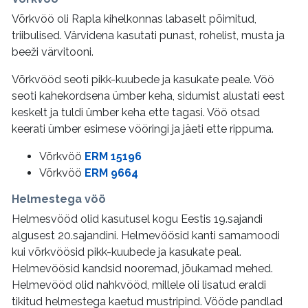
Võrkvöö oli Rapla kihelkonnas labaselt põimitud,
triibulised. Värvidena kasutati punast, rohelist, musta ja
beeži värvitooni.
Võrkvööd seoti pikk-kuubede ja kasukate peale. Vöö
seoti kahekordsena ümber keha, sidumist alustati eest
keskelt ja tuldi ümber keha ette tagasi. Vöö otsad
keerati ümber esimese vööringi ja jäeti ette rippuma.
Võrkvöö
ERM 15196
Võrkvöö
ERM 9664
Helmestega vöö
Helmesvööd olid kasutusel kogu Eestis 19.sajandi
algusest 20.sajandini. Helmevöösid kanti samamoodi
kui võrkvöösid pikk-kuubede ja kasukate peal.
Helmevöösid kandsid nooremad, jõukamad mehed.
Helmevööd olid nahkvööd, millele oli lisatud eraldi
tikitud helmestega kaetud mustripind. Vööde pandlad