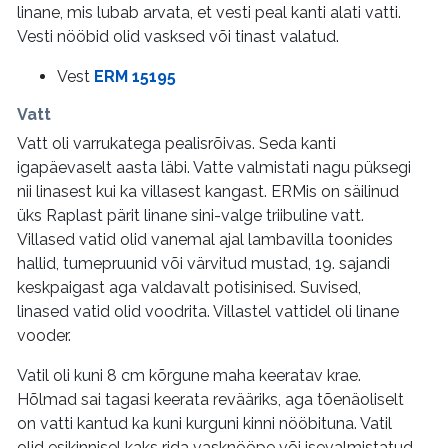
linane, mis lubab arvata, et vesti peal kanti alati vatti.
Vesti nööbid olid vasksed või tinast valatud.
Vest
ERM 15195
Vatt
Vatt oli varrukatega pealisrõivas. Seda kanti
igapäevaselt aasta läbi. Vatte valmistati nagu püksegi
nii linasest kui ka villasest kangast. ERMis on säilinud
üks Raplast pärit linane sini-valge triibuline vatt.
Villased vatid olid vanemal ajal lambavilla toonides
hallid, tumepruunid või värvitud mustad, 19. sajandi
keskpaigast aga valdavalt potisinised. Suvised,
linased vatid olid voodrita. Villastel vattidel oli linane
vooder.
Vatil oli kuni 8 cm kõrgune maha keeratav krae.
Hõlmad sai tagasi keerata revääriks, aga tõenäoliselt
on vatti kantud ka kuni kurguni kinni nööbituna. Vatil
olid esikinnisel kaks rida vasknööpe või isevalmistatud