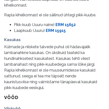
kihelkonnast.
Rapla kihelkonnast ei ole säilinud ühtegi pikk-kuube.
Pikk-kuub (Juuru naine)
ERM 15652
Laapkuub (Juuru)
ERM 15915
Kasukas
Külmade ja niiskete talvede puhul oli hädavajalik
lambanahkne kasukas. On üksikuid teateid ka
hundinahksetest kasukatest. Kasukas tehti viiest
lambanahast ning pikk-kuubedega sama lõike järgi.
Rapla kihelkonnast ei ole muuseumidesse kasukaid
sattunud, seega ei tea me täpselt nende
kaunistusviise ning valmistame tänapäeval kasukaid
pikk-kuubede eeskujul.
VÖÖD
Võrkvöö