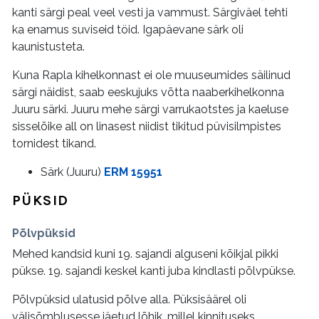
kanti särgi peal veel vesti ja vammust. Särgiväel tehti
ka enamus suviseid töid. Igapäevane särk oli
kaunistusteta.
Kuna Rapla kihelkonnast ei ole muuseumides säilinud
särgi näidist, saab eeskujuks võtta naaberkihelkonna
Juuru särki. Juuru mehe särgi varrukaotstes ja kaeluse
sisselõike all on linasest niidist tikitud püvisilmpistes
tornidest tikand.
Särk (Juuru)
ERM 15951
PÜKSID
Põlvpüksid
Mehed kandsid kuni 19. sajandi alguseni kõikjal pikki
pükse. 19. sajandi keskel kanti juba kindlasti põlvpükse.
Põlvpüksid ulatusid põlve alla. Püksisäärel oli
välisõmblusesse jäetud lõhik, millel kinnituseks