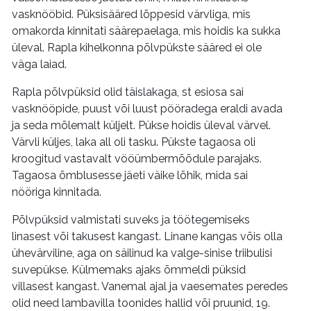
vasknööbid. Püksisääred lõppesid värvliga, mis
omakorda kinnitati säärepaelaga, mis hoidis ka sukka
üleval. Rapla kihelkonna põlvpükste sääred ei ole
väga laiad.
Rapla põlvpüksid olid täislakaga, st esiosa sai
vasknööpide, puust või luust pööradega eraldi avada
ja seda mõlemalt küljelt. Pükse hoidis üleval värvel.
Värvli küljes, laka all oli tasku. Pükste tagaosa oli
kroogitud vastavalt vööümbermõõdule parajaks.
Tagaosa õmblusesse jäeti väike lõhik, mida sai
nööriga kinnitada.
Põlvpüksid valmistati suveks ja töötegemiseks
linasest või takusest kangast. Linane kangas võis olla
ühevärviline, aga on säilinud ka valge-sinise triibulisi
suvepükse. Külmemaks ajaks õmmeldi püksid
villasest kangast. Vanemal ajal ja vaesemates peredes
olid need lambavilla toonides hallid või pruunid, 19.