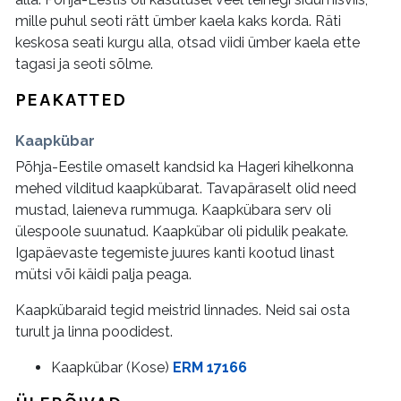
mille puhul seoti rätt ümber kaela kaks korda. Räti
keskosa seati kurgu alla, otsad viidi ümber kaela ette
tagasi ja seoti sõlme.
PEAKATTED
Kaapkübar
Põhja-Eestile omaselt kandsid ka Hageri kihelkonna
mehed vilditud kaapkübarat. Tavapäraselt olid need
mustad, laieneva rummuga. Kaapkübara serv oli
ülespoole suunatud. Kaapkübar oli pidulik peakate.
Igapäevaste tegemiste juures kanti kootud linast
mütsi või käidi palja peaga.
Kaapkübaraid tegid meistrid linnades. Neid sai osta
turult ja linna poodidest.
Kaapkübar (Kose)
ERM 17166