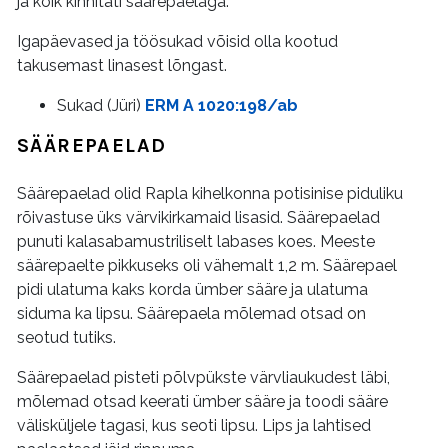
ja kõik kinnitati säärepaelaga.
Igapäevased ja töösukad võisid olla kootud
takusemast linasest lõngast.
Sukad (Jüri)
ERM A 1020:198/ab
SÄÄREPAELAD
Säärepaelad olid Rapla kihelkonna potisinise piduliku
rõivastuse üks värvikirkamaid lisasid. Säärepaelad
punuti kalasabamustriliselt labases koes. Meeste
säärepaelte pikkuseks oli vähemalt 1,2 m. Säärepael
pidi ulatuma kaks korda ümber sääre ja ulatuma
siduma ka lipsu. Säärepaela mõlemad otsad on
seotud tutiks.
Säärepaelad pisteti põlvpükste värvliaukudest läbi,
mõlemad otsad keerati ümber sääre ja toodi sääre
välisküljele tagasi, kus seoti lipsu. Lips ja lahtised