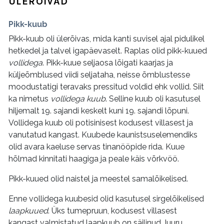
ÜLERÕIVAD
Pikk-kuub
Pikk-kuub oli ülerõivas, mida kanti suvisel ajal pidulikel
hetkedel ja talvel igapäevaselt. Raplas olid pikk-kuued
vollidega
. Pikk-kuue seljaosa lõigati kaarjas ja
küljeõmblused viidi seljataha, neisse õmblustesse
moodustatigi teravaks pressitud voldid ehk vollid. Siit
ka nimetus
vollidega kuub
. Selline kuub oli kasutusel
hiljemalt 19. sajandi keskelt kuni 19. sajandi lõpuni.
Vollidega kuub oli potisinisest kodusest villasest ja
vanutatud kangast. Kuubede kaunistsuselemendiks
olid avara kaeluse servas tinanööpide rida. Kuue
hõlmad kinnitati haagiga ja peale käis võrkvöö.
Pikk-kuued olid naistel ja meestel samalõikelised.
Enne vollidega kuubesid olid kasutusel sirgelõikelised
laapkuued
. Üks tumepruun, kodusest villasest
kangast valmistatud laapkuub on säilinud Juuru