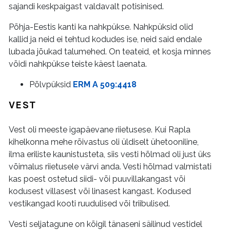
sajandi keskpaigast valdavalt potisinised.
Põhja-Eestis kanti ka nahkpükse. Nahkpüksid olid
kallid ja neid ei tehtud kodudes ise, neid said endale
lubada jõukad talumehed. On teateid, et kosja minnes
võidi nahkpükse teiste käest laenata.
Põlvpüksid
ERM A 509:4418
VEST
Vest oli meeste igapäevane riietusese. Kui Rapla
kihelkonna mehe rõivastus oli üldiselt ühetooniline,
ilma eriliste kaunistusteta, siis vesti hõlmad oli just üks
võimalus riietusele värvi anda. Vesti hõlmad valmistati
kas poest ostetud siidi- või puuvillakangast või
kodusest villasest või linasest kangast. Kodused
vestikangad kooti ruudulised või triibulised.
Vesti seljatagune on kõigil tänaseni säilinud vestidel