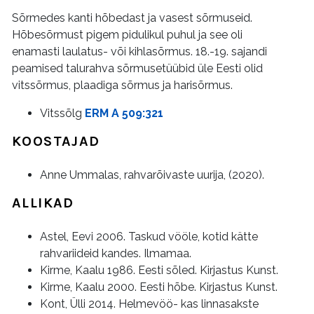
Sõrmedes kanti hõbedast ja vasest sõrmuseid.
Hõbesõrmust pigem pidulikul puhul ja see oli
enamasti laulatus- või kihlasõrmus. 18.-19. sajandi
peamised talurahva sõrmusetüübid üle Eesti olid
vitssõrmus, plaadiga sõrmus ja harisõrmus.
Vitssõlg
ERM A 509:321
KOOSTAJAD
Anne Ummalas, rahvarõivaste uurija, (2020).
ALLIKAD
Astel, Eevi 2006. Taskud vööle, kotid kätte
rahvariideid kandes. Ilmamaa.
Kirme, Kaalu 1986. Eesti sõled. Kirjastus Kunst.
Kirme, Kaalu 2000. Eesti hõbe. Kirjastus Kunst.
Kont, Ülli 2014. Helmevöö- kas linnasakste