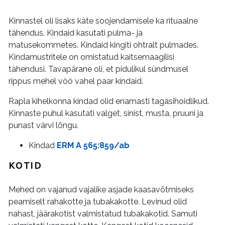
Kinnastel oli lisaks käte soojendamisele ka rituaalne
tähendus. Kindaid kasutati pulma- ja
matusekommetes. Kindaid kingiti ohtralt pulmades.
Kindamustritele on omistatud kaitsemaagilisi
tähendusi. Tavapärane oli, et pidulikul sündmusel
rippus mehel vöö vahel paar kindaid.
Rapla kihelkonna kindad olid enamasti tagasihoidlikud.
Kinnaste puhul kasutati valget, sinist, musta, pruuni ja
punast värvi lõngu.
Kindad
ERM A 565:859/ab
KOTID
Mehed on vajanud vajalike asjade kaasavõtmiseks
peamiselt rahakotte ja tubakakotte. Levinud olid
nahast, jäärakotist valmistatud tubakakotid. Samuti