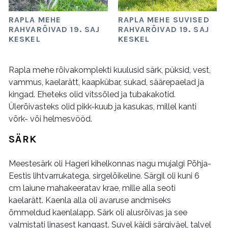
RAPLA MEHE
RAPLA MEHE SUVISED
RAHVARÕIVAD 19. SAJ
RAHVARÕIVAD 19. SAJ
KESKEL
KESKEL
Rapla mehe rõivakomplekti kuulusid särk, püksid, vest,
vammus, kaelarätt, kaapkübar, sukad, säärepaelad ja
kingad. Eheteks olid vitssõled ja tubakakotid.
Ülerõivasteks olid pikk-kuub ja kasukas, millel kanti
võrk- või helmesvööd.
SÄRK
Meestesärk oli Hageri kihelkonnas nagu mujalgi Põhja-
Eestis lihtvarrukatega, sirgelõikeline. Särgil oli kuni 6
cm laiune mahakeeratav krae, mille alla seoti
kaelarätt. Kaenla alla oli avaruse andmiseks
õmmeldud kaenlalapp. Särk oli alusrõivas ja see
valmistati linasest kangast. Suvel käidi särgiväel, talvel