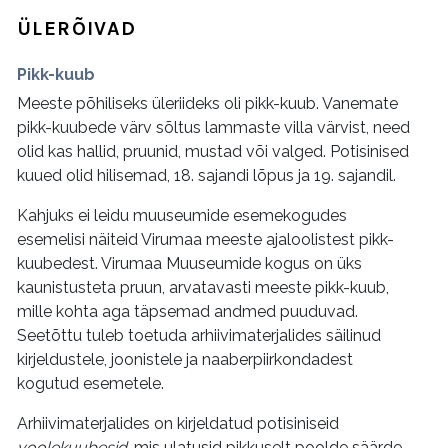
ÜLERÕIVAD
Pikk-kuub
Meeste põhiliseks üleriideks oli pikk-kuub. Vanemate
pikk-kuubede värv sõltus lammaste villa värvist, need
olid kas hallid, pruunid, mustad või valged. Potisinised
kuued olid hilisemad, 18. sajandi lõpus ja 19. sajandil.
Kahjuks ei leidu muuseumide esemekogudes
esemelisi näiteid Virumaa meeste ajaloolistest pikk-
kuubedest. Virumaa Muuseumide kogus on üks
kaunistusteta pruun, arvatavasti meeste pikk-kuub,
mille kohta aga täpsemad andmed puuduvad.
Seetõttu tuleb toetuda arhiivimaterjalides säilinud
kirjeldustele, joonistele ja naaberpiirkondadest
kogutud esemetele.
Arhiivimaterjalides on kirjeldatud potisiniseid
voolekuubesid
, mis ulatusid pikkuselt poolde säärde