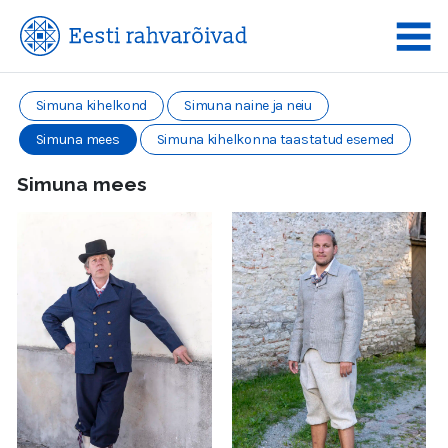
Simuna kihelkond
Simuna naine ja neiu
Simuna mees
Simuna kihelkonna taastatud esemed
Simuna mees