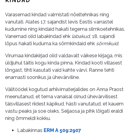
KINDAD
Varasemad kindad valmistati nõeltehnikas ning
vanutati. Alates 17. sajandist levis Eestis varrastel
kudumine ning kindaid hakati tegema silmkoetehnikas.
Vanemad olid labakindad ehk
labakud,
18. sajandi
lõpus hakati kuduma ka sõrmkindaid ehk
sõrmikuid.
Virumaa kindakirjad olid valdavalt väikese kirjaga, mis
üldjuhul täitis kogu kinda pinna. Kindad kooti villasest
lõngast, tihti kasutati vaid kahte värvi. Ranne tehti
enamasti soonikus ja ühevärviline.
Välitöödel kogutud arhiivimaterjalides on Anna Praost
meenutanud, et tema vanaisal olnud ühevärvilisest
täisvillasest riidest käpikud, hästi vanutatud, et kauem
vastu peaks ja soe oleks. Seljaosa ja pihk lõigati eraldi
ning õmmeldi kokku.
Labakinnas
ERM A 509:2907