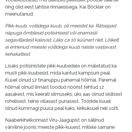
ning olid eest lahtise rinnaesisega. Kai Böckler on
meenutanud:
Pikk-kuub, vollidega kuub, oli meestel ka. Rätsepad
näpuga õmblesid potisinisest või enamasti
segavilladest kalevist. Läks ca 10 küünart riiet. Lõikelt
ei erinenud meeste vollidega kuub naiste vastavast
kehakattest.
Lisaks potisinistele pikk-kuubedele on mäletatud ka
musti pikk-kuubesid, mida kantud kampsuni peal.
Kuuel olnud 12 tinanuppu pahemal hõlmal. Paremal
hõlmal olnud linnast toodud nöörist tehtud 12
aasakest, mis keerati silmuseks, üks aas olnud siidisest
rohelisest, teine villasest punasest. Tööriide kuuel
olnud kummagi puusa peal kaks, kirikukuuel neli volti.
Naaberkihelkonnast Viru-Jaagupist on säilinud
värviline joonis meeste pikk-kuuest, millele sarnane