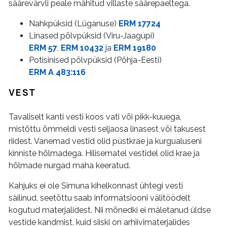
säärevärvli peale mähitud villaste säärepaeltega.
Nahkpüksid (Lüganuse)
ERM 17724
Linased põlvpüksid (Viru-Jaagupi)
ERM 57
,
ERM 10432
ja
ERM 19180
Potisinised põlvpüksid (Põhja-Eesti)
ERM A 483:116
VEST
Tavaliselt kanti vesti koos vati või pikk-kuuega,
mistõttu õmmeldi vesti seljaosa linasest või takusest
riidest. Vanemad vestid olid püstkrae ja kurgualuseni
kinniste hõlmadega. Hilisematel vestidel olid krae ja
hõlmade nurgad maha keeratud.
Kahjuks ei ole Simuna kihelkonnast ühtegi vesti
säilinud, seetõttu saab informatsiooni välitöödelt
kogutud materjalidest. Nii mõnedki ei mäletanud üldse
vestide kandmist, kuid siiski on arhiivimaterjalides