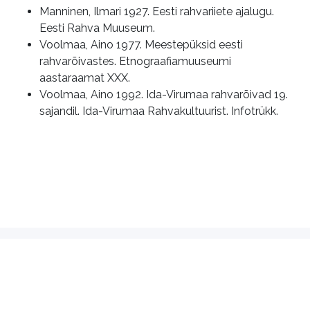
Manninen, Ilmari 1927. Eesti rahvariiete ajalugu.
Eesti Rahva Muuseum.
Voolmaa, Aino 1977. Meestepüksid eesti
rahvarõivastes. Etnograafiamuuseumi
aastaraamat XXX.
Voolmaa, Aino 1992. Ida-Virumaa rahvarõivad 19.
sajandil. Ida-Virumaa Rahvakultuurist. Infotrükk.
Kasutustingimused
MTÜ Rahvarõivas
Eesti Rahvakunsti ja Käsitöö Liidu
alaliit
Pikk 22, Tallinn