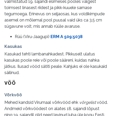
valmistatud 19. sajandi esimeses pooles valgest
toimsest linasest riidest ja pikk-kuuele sarnase
tegumoega. Erinevus on seljaosas, kus voldikimpude
asemel on mõlemal pool puusal vaid üks ca 3,5 cm
sügavune volt, mis annab rüüle avaruse.
Rüü (Viru-Jaagupi)
ERM A 509:5038
Kasukas
Kasukad tehti lambanahkadest. Pikkuselt ulatus
kasukas poole reie või poole sääreni, kuidas nahka
jätkus. Ilusad vööd sätiti peale. Kahjuks ei ole kasukaid
säilinud.
VÖÖ
Võrkvöö
Mehed kandsid Virumaal võrkvööd ehk
võrgelist
vööd.
Andmeid võrkvöödest on alates 18. sajandi lõpust
ning 19. sajandil olid need levinud juba üle kogu Eesti.