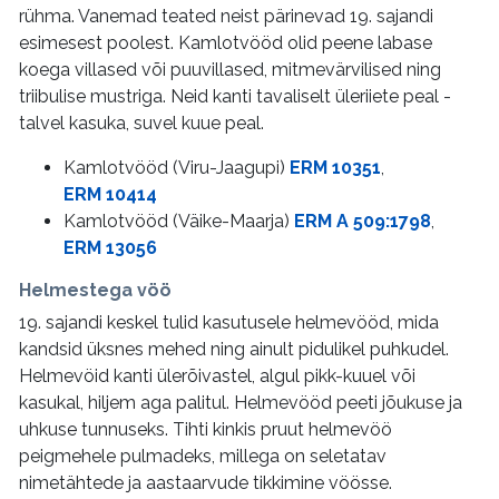
rühma. Vanemad teated neist pärinevad 19. sajandi
esimesest poolest. Kamlotvööd olid peene labase
koega villased või puuvillased, mitmevärvilised ning
triibulise mustriga. Neid kanti tavaliselt üleriiete peal -
talvel kasuka, suvel kuue peal.
Kamlotvööd (Viru-Jaagupi)
ERM 10351
,
ERM 10414
Kamlotvööd (Väike-Maarja)
ERM A 509:1798
,
ERM 13056
Helmestega vöö
19. sajandi keskel tulid kasutusele helmevööd, mida
kandsid üksnes mehed ning ainult pidulikel puhkudel.
Helmevöid kanti ülerõivastel, algul pikk-kuuel või
kasukal, hiljem aga palitul. Helmevööd peeti jõukuse ja
uhkuse tunnuseks. Tihti kinkis pruut helmevöö
peigmehele pulmadeks, millega on seletatav
nimetähtede ja aastaarvude tikkimine vöösse.