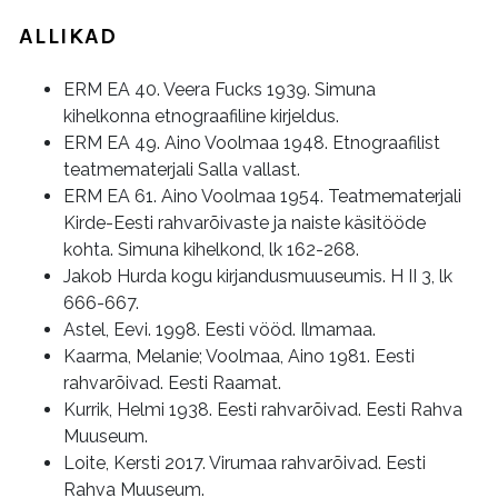
ALLIKAD
ERM EA 40. Veera Fucks 1939. Simuna
kihelkonna etnograafiline kirjeldus.
ERM EA 49. Aino Voolmaa 1948. Etnograafilist
teatmematerjali Salla vallast.
ERM EA 61. Aino Voolmaa 1954. Teatmematerjali
Kirde-Eesti rahvarõivaste ja naiste käsitööde
kohta. Simuna kihelkond, lk 162-268.
Jakob Hurda kogu kirjandusmuuseumis. H II 3, lk
666-667.
Astel, Eevi. 1998. Eesti vööd. Ilmamaa.
Kaarma, Melanie; Voolmaa, Aino 1981. Eesti
rahvarõivad. Eesti Raamat.
Kurrik, Helmi 1938. Eesti rahvarõivad. Eesti Rahva
Muuseum.
Loite, Kersti 2017. Virumaa rahvarõivad. Eesti
Rahva Muuseum.