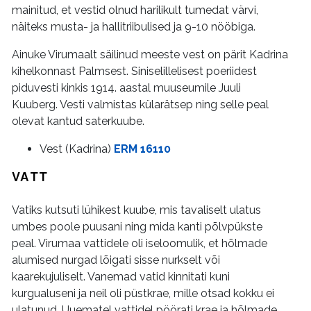
mainitud, et vestid olnud harilikult tumedat värvi,
näiteks musta- ja hallitriibulised ja 9-10 nööbiga.
Ainuke Virumaalt säilinud meeste vest on pärit Kadrina
kihelkonnast Palmsest. Siniselillelisest poeriidest
piduvesti kinkis 1914. aastal muuseumile Juuli
Kuuberg. Vesti valmistas külarätsep ning selle peal
olevat kantud saterkuube.
Vest (Kadrina)
ERM 16110
VATT
Vatiks kutsuti lühikest kuube, mis tavaliselt ulatus
umbes poole puusani ning mida kanti põlvpükste
peal. Virumaa vattidele oli iseloomulik, et hõlmade
alumised nurgad lõigati sisse nurkselt või
kaarekujuliselt. Vanemad vatid kinnitati kuni
kurgualuseni ja neil oli püstkrae, mille otsad kokku ei
ulatunud. Uuematel vattidel pöörati krae ja hõlmade