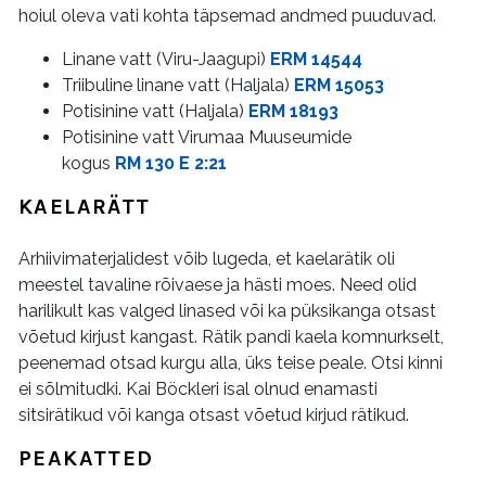
hoiul oleva vati kohta täpsemad andmed puuduvad.
Linane vatt (Viru-Jaagupi)
ERM 14544
Triibuline linane vatt (Haljala)
ERM 15053
Potisinine vatt (Haljala)
ERM 18193
Potisinine vatt Virumaa Muuseumide
kogus
RM 130 E 2:21
KAELARÄTT
Arhiivimaterjalidest võib lugeda, et kaelarätik oli
meestel tavaline rõivaese ja hästi moes. Need olid
harilikult kas valged linased või ka püksikanga otsast
võetud kirjust kangast. Rätik pandi kaela komnurkselt,
peenemad otsad kurgu alla, üks teise peale. Otsi kinni
ei sõlmitudki. Kai Böckleri isal olnud enamasti
sitsirätikud või kanga otsast võetud kirjud rätikud.
PEAKATTED