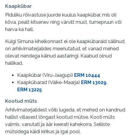
Kaapkübar
Piduliku rõivastuse juurde kuulus kaapkübar, mis oli
kõva, pealt kitsenev ning värvilt must, tumepruun või
harva ka hall.
Kuigi Simuna kihelkonnast ei ole kaapkübaraid säilinud,
on arhiivimaterjalides meenutatud, et vanad mehed
olevat nendega käinud aastaringi. Kaabud olnud
hallikad.
Kaapkübar (Viru-Jaagupi)
ERM 10444
Kaapkübarad (Väike-Maarja)
ERM 13029
,
ERM 13225
Kootud müts
Arhiivimaterjalidest võib lugeda, et mehed on kandnud
hallist villasest lõngast kootud mütse. Kooti müts
valmis, vanutati ja äär keerati kahekorra. Selliste
mütsidega käidi kirikus ja igal pool.