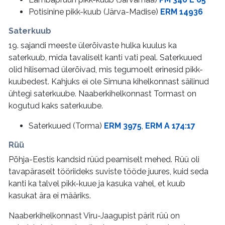
Potisinine pikk-kuub (Järva-Madise)
ERM 14936
Saterkuub
19. sajandi meeste ülerõivaste hulka kuulus ka
saterkuub, mida tavaliselt kanti vati peal. Saterkuued
olid hilisemad ülerõivad, mis tegumoelt erinesid pikk-
kuubedest. Kahjuks ei ole Simuna kihelkonnast säilinud
ühtegi saterkuube. Naaberkihelkonnast Tormast on
kogutud kaks saterkuube.
Saterkuued (Torma)
ERM 3975
,
ERM A 174:17
Rüü
Põhja-Eestis kandsid rüüd peamiselt mehed. Rüü oli
tavapäraselt tööriideks suviste tööde juures, kuid seda
kanti ka talvel pikk-kuue ja kasuka vahel, et kuub
kasukat ära ei määriks.
Naaberkihelkonnast Viru-Jaagupist pärit rüü on