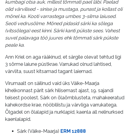
kumbagi otsa auk, millest tõmmati pael läbi. Paelad
olid värvilised - sinise ja mustaga, punast ja kollast oli
mõnel ka. Kooti varrastega umbes 3-silma laiused.
Seoti vedrusõlme. Mõned pidasid särki ka sõlega
(vitssõlega) eest kinni. Särki kanti pükste sees. Vahest
suvel palavaga töö juures ehk tõmmati särk pükste
peale ka.
Ann Kriel on aga rääkinud, et särgile olevat tehtud ligi
3 sõrme laiune püstkrae. Varrukad olnud lahtised,
värvlita, suust kitsamad tagant laiemad.
Virumaalt on säilinud vaid üks Väike-Maarja
kihelkonnast pärit särk hilisemast ajast, 19. sajandi
teisest poolest. Särk on õlaõmblusteta, mahakeeratud
kahekordse krae, nööbiliistu ja värvliga varrukatega.
Õlgadel on õlalapid ja nurklapid, kaenla all nelinurksed
kaenlalapid.
Särk (Väike-Maarja)
ERM 12888