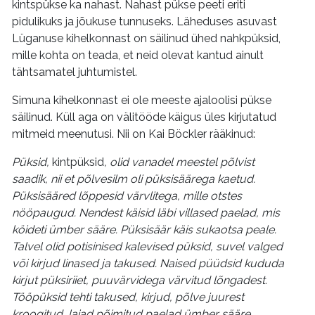
kintspükse ka nahast. Nahast pükse peeti eriti
pidulikuks ja jõukuse tunnuseks. Läheduses asuvast
Lüganuse kihelkonnast on säilinud ühed nahkpüksid,
mille kohta on teada, et neid olevat kantud ainult
tähtsamatel juhtumistel.
Simuna kihelkonnast ei ole meeste ajaloolisi pükse
säilinud. Küll aga on välitööde käigus üles kirjutatud
mitmeid meenutusi. Nii on Kai Böckler rääkinud:
Püksid,
kintpüksid
, olid vanadel meestel põlvist
saadik, nii et põlvesilm oli püksisäärega kaetud.
Püksisääred lõppesid värvlitega, mille otstes
nööpaugud. Nendest käisid läbi villased paelad, mis
köideti ümber sääre. Püksisäär käis sukaotsa peale.
Talvel olid potisinised kalevised püksid, suvel valged
või kirjud linased ja takused. Naised püüdsid kududa
kirjut püksiriiet, puuvärvidega värvitud lõngadest.
Tööpüksid tehti takused, kirjud, põlve juurest
kroogitud, laiad põimitud paelad ümber sääre