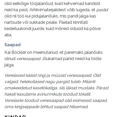
olid eelkõige tööjalanõud, kuid kehvemad kandsid
neid ka peol. Arhiivimaterjalidest võib lugeda, et
paslid
olid nii töö kui pidujalanõuks, mis pandi jalga kas
nartsude või sukkade peale. Paelad kinnitati
kederluukondi juurde, kuid mõned sidusid ka põlve
alla.
Saapad
Kai Böckler on meenutanud, et paremaks jalanõuks
olnud
venesaapad.
Jõukamad panid need ka tööle
jalga.
Venelased käisid ringi ja müüsid venesaapaid. Olid
valged, helekollased nagu pargist tuleb. Määriti
omakeedetud kasetökatiga, siis läksid mustaks. Pärast
hakati kasutama avinurmikute toodud tökatit.
Venelaste toodud venesaapad olid esimesed saapad,
oma kingseppade tehtud saapad hilisemad
.