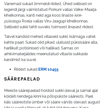
Vanemad sukad õmmeldi riidest. Ühed sellised on
legendi järgi valmistatud Porkuni vallas Väike-Maarja
kihelkonnas, kanti neid aga koos linaste
kink-
pükstega
Roela vallas Viru-Jaagupi kihelkonnas.
Selliseid sukki tehti suveks toimsest linasest riidest.
Talvel kandsid mehed villaseid sukki, külmaga vahel
kahte paari. Sukad olid pikad, ulatusid püksisääre alla,
harilikult potisinised või hallikad. Samas on
arhiivimaterjalides meenutatud villaste sukkade
kandmist ka suvel.
Riidest sukad
ERM 10455
SÄÄREPAELAD
Meeste säärepaelad hoidsid sukki üleval ja samal ajal
köideti nendega kinni ka põlvpükste sääreots. Pael
käis sääreotste ümber või sääre värvlis olevast august
läbi ja seoti sõlme nii, et tutid jäid rippuma. Kuna