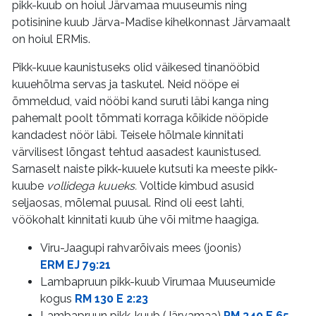
pikk-kuub on hoiul Järvamaa muuseumis ning
potisinine kuub Järva-Madise kihelkonnast Järvamaalt
on hoiul ERMis.
Pikk-kuue kaunistuseks olid väikesed tinanööbid
kuuehõlma servas ja taskutel. Neid nööpe ei
õmmeldud, vaid nööbi kand suruti läbi kanga ning
pahemalt poolt tõmmati korraga kõikide nööpide
kandadest nöör läbi. Teisele hõlmale kinnitati
värvilisest lõngast tehtud aasadest kaunistused.
Sarnaselt naiste pikk-kuuele kutsuti ka meeste pikk-
kuube
vollidega kuueks.
Voltide kimbud asusid
seljaosas, mõlemal puusal. Rind oli eest lahti,
vöökohalt kinnitati kuub ühe või mitme haagiga.
Viru-Jaagupi rahvarõivais mees (joonis)
ERM EJ 79:21
Lambapruun pikk-kuub Virumaa Muuseumide
kogus
RM 130 E 2:23
Lambapruun pikk-kuub (Järvamaa)
PM 340 E 65