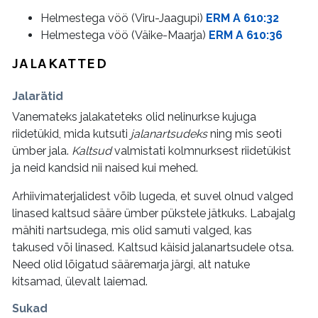
Helmestega vöö (Viru-Jaagupi)
ERM A 610:32
Helmestega vöö (Väike-Maarja)
ERM A 610:36
JALAKATTED
Jalarätid
Vanemateks jalakateteks olid nelinurkse kujuga
riidetükid, mida kutsuti
jalanartsudeks
ning mis seoti
ümber jala.
Kaltsud
valmistati kolmnurksest riidetükist
ja neid kandsid nii naised kui mehed.
Arhiivimaterjalidest võib lugeda, et suvel olnud valged
linased kaltsud sääre ümber pükstele jätkuks. Labajalg
mähiti nartsudega, mis olid samuti valged, kas
takused või linased. Kaltsud käisid jalanartsudele otsa.
Need olid lõigatud sääremarja järgi, alt natuke
kitsamad, ülevalt laiemad.
Sukad