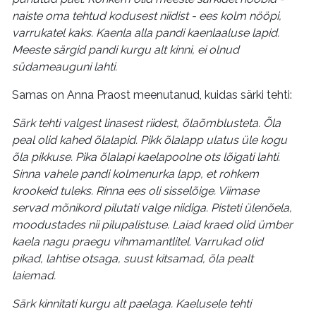
naiste oma tehtud kodusest niidist - ees kolm nööpi,
varrukatel kaks. Kaenla alla pandi kaenlaaluse lapid.
Meeste särgid pandi kurgu alt kinni, ei olnud
südameauguni lahti.
Samas on Anna Praost meenutanud, kuidas särki tehti:
Särk tehti valgest linasest riidest, õlaõmblusteta. Õla
peal olid kahed õlalapid. Pikk õlalapp ulatus üle kogu
õla pikkuse. Pika õlalapi kaelapoolne ots lõigati lahti.
Sinna vahele pandi kolmenurka lapp, et rohkem
krookeid tuleks. Rinna ees oli sisselõige. Viimase
servad mõnikord pilutati valge niidiga. Pisteti ülenõela,
moodustades nii pilupalistuse. Laiad kraed olid ümber
kaela nagu praegu vihmamantlitel. Varrukad olid
pikad, lahtise otsaga, suust kitsamad, õla pealt
laiemad.
Särk kinnitati kurgu alt paelaga. Kaelusele tehti