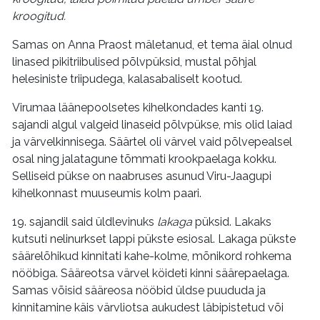
kroogitud.
Samas on Anna Praost mäletanud, et tema äial olnud
linased pikitriibulised põlvpüksid, mustal põhjal
helesiniste triipudega, kalasabaliselt kootud.
Virumaa läänepoolsetes kihelkondades kanti 19.
sajandi algul valgeid linaseid põlvpükse, mis olid laiad
ja värvelkinnisega. Säärtel oli värvel vaid põlvepealsel
osal ning jalatagune tõmmati krookpaelaga kokku.
Selliseid pükse on naabruses asunud Viru-Jaagupi
kihelkonnast muuseumis kolm paari.
19. sajandil said üldlevinuks
lakaga
püksid. Lakaks
kutsuti nelinurkset lappi pükste esiosal. Lakaga pükste
säärelõhikud kinnitati kahe-kolme, mõnikord rohkema
nööbiga. Sääreotsa värvel köideti kinni säärepaelaga.
Samas võisid sääreosa nööbid üldse puududa ja
kinnitamine käis värvliotsa aukudest läbipistetud või