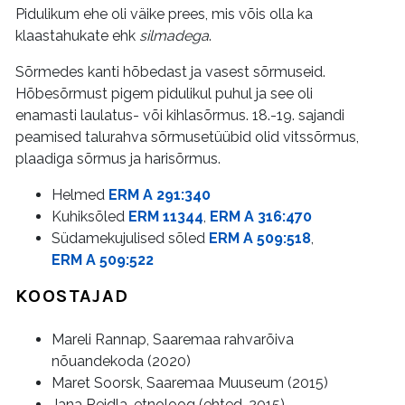
Pidulikum ehe oli väike prees, mis võis olla ka
klaastahukate ehk
silmadega
.
Sõrmedes kanti hõbedast ja vasest sõrmuseid.
Hõbesõrmust pigem pidulikul puhul ja see oli
enamasti laulatus- või kihlasõrmus. 18.-19. sajandi
peamised talurahva sõrmusetüübid olid vitssõrmus,
plaadiga sõrmus ja harisõrmus.
Helmed
ERM A 291:340
Kuhiksõled
ERM 11344
,
ERM A 316:470
Südamekujulised sõled
ERM A 509:518
,
ERM A 509:522
KOOSTAJAD
Mareli Rannap, Saaremaa rahvarõiva
nõuandekoda (2020)
Maret Soorsk, Saaremaa Muuseum (2015)
Jana Reidla, etnoloog (ehted, 2015)