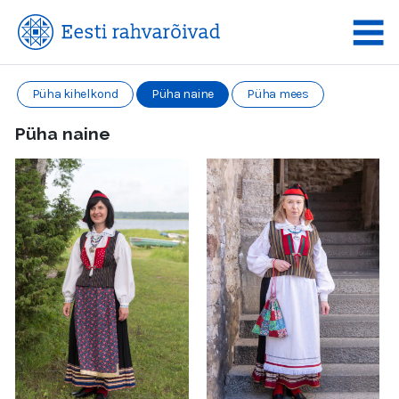
Püha kihelkond
Püha naine
Püha mees
Püha naine