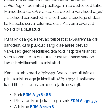
sõltustega
– põimitud paeltega, mille otstes olid tutid.
Mansettide
varrukavärvlite
äärde tehti värvilised
tagid
– sakilised äärepisted, mis olid kaunistuseks ja ühtlasi
ka kaitseks serva kulumise eest. Ka varrukavärvlid
võisid olla pilutatud.
Püha khk särgid erinevad teistest Ida-Saaremaa khk
särkidest kuna puudub särgi krae ääres olevad
värvilised geomeetrilised tikandid, ristpitse tikandid
varrukavärvlitel ja õlakutel. Püha khk naise särk on
tagasihoidlikumalt kaunistatud.
Kanti ka lahtkraed
altskraed
. See oli samuti äärtes
pilukaunistustega ja kinnitati
sõltustega
. Lahtkraed
kanti tihti just koos kampsuni ja ilma särgita.
Särk
ERM A 316:186
Pilutatud krae ja kätistega särk
ERM A 291:337
Altskrae
ERM A 11218