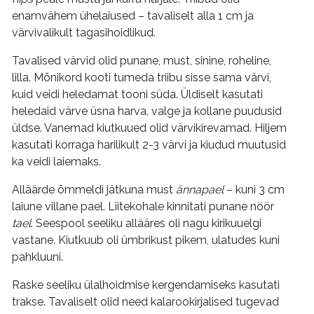
enamvähem ühelaiused – tavaliselt alla 1 cm ja
värvivalikult tagasihoidlikud.
Tavalised värvid olid punane, must, sinine, roheline,
lilla. Mõnikord kooti tumeda triibu sisse sama värvi,
kuid veidi heledamat tooni süda. Üldiselt kasutati
heledaid värve üsna harva, valge ja kollane puudusid
üldse. Vanemad kiutkuued olid värvikirevamad. Hiljem
kasutati korraga harilikult 2-3 värvi ja kiudud muutusid
ka veidi laiemaks.
Alläärde õmmeldi jätkuna must
ännapael
– kuni 3 cm
laiune villane pael. Liitekohale kinnitati punane nöör
tael
. Seespool seeliku allääres oli nagu kirikuuelgi
vastane. Kiutkuub oli ümbrikust pikem, ulatudes kuni
pahkluuni.
Raske seeliku ülalhoidmise kergendamiseks kasutati
trakse. Tavaliselt olid need kalarookirjalised tugevad