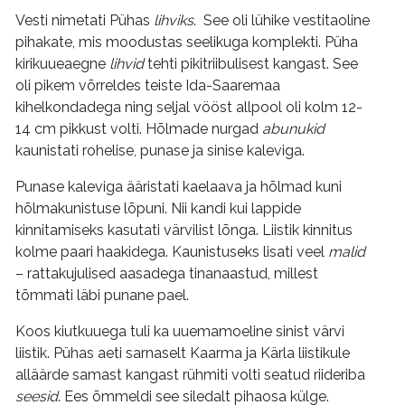
Vesti nimetati Pühas
lihviks
. See oli lühike vestitaoline
pihakate, mis moodustas seelikuga komplekti. Püha
kirikuueaegne
lihvid
tehti pikitriibulisest kangast. See
oli pikem võrreldes teiste Ida-Saaremaa
kihelkondadega ning seljal vööst allpool oli kolm 12-
14 cm pikkust volti. Hõlmade nurgad
abunukid
kaunistati rohelise, punase ja sinise kaleviga.
Punase kaleviga ääristati kaelaava ja hõlmad kuni
hõlmakunistuse lõpuni. Nii kandi kui lappide
kinnitamiseks kasutati värvilist lõnga. Liistik kinnitus
kolme paari haakidega. Kaunistuseks lisati veel
malid
– rattakujulised aasadega tinanaastud, millest
tõmmati läbi punane pael.
Koos kiutkuuega tuli ka uuemamoeline sinist värvi
liistik. Pühas aeti sarnaselt Kaarma ja Kärla liistikule
alläärde samast kangast rühmiti volti seatud riideriba
seesid
. Ees õmmeldi see siledalt pihaosa külge.