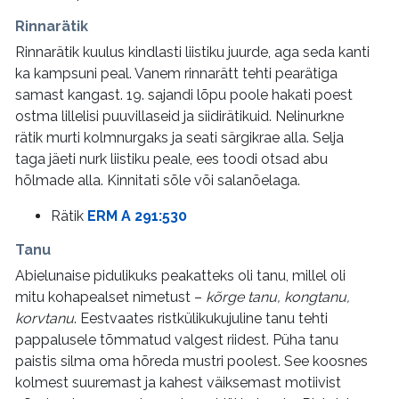
Rinnarätik
Rinnarätik kuulus kindlasti liistiku juurde, aga seda kanti
ka kampsuni peal. Vanem rinnarätt tehti pearätiga
samast kangast. 19. sajandi lõpu poole hakati poest
ostma lillelisi puuvillaseid ja siidirätikuid. Nelinurkne
rätik murti kolmnurgaks ja seati särgikrae alla. Selja
taga jäeti nurk liistiku peale, ees toodi otsad abu
hõlmade alla. Kinnitati sõle või salanõelaga.
Rätik
ERM A 291:530
Tanu
Abielunaise pidulikuks peakatteks oli tanu, millel oli
mitu kohapealset nimetust –
kõrge tanu, kongtanu,
korvtanu
. Eestvaates ristkülikukujuline tanu tehti
pappalusele tõmmatud valgest riidest. Püha tanu
paistis silma oma hõreda mustri poolest. See koosnes
kolmest suuremast ja kahest väiksemast motiivist