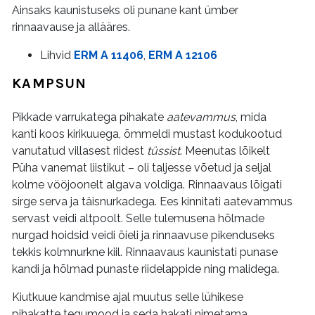
Ainsaks kaunistuseks oli punane kant ümber
rinnaavause ja allääres.
Lihvid
ERM A 11406
,
ERM A 12106
KAMPSUN
Pikkade varrukatega pihakate
aatevammus
, mida
kanti koos kirikuuega, õmmeldi mustast kodukootud
vanutatud villasest riidest
tüssist
. Meenutas lõikelt
Püha vanemat liistikut – oli taljesse võetud ja seljal
kolme vööjoonelt algava voldiga. Rinnaavaus lõigati
sirge serva ja täisnurkadega. Ees kinnitati aatevammus
servast veidi altpoolt. Selle tulemusena hõlmade
nurgad hoidsid veidi õieli ja rinnaavuse pikenduseks
tekkis kolmnurkne kiil. Rinnaavaus kaunistati punase
kandi ja hõlmad punaste riidelappide ning malidega.
Kiutkuue kandmise ajal muutus selle lühikese
pihakatte tegumood ja seda hakati nimetama