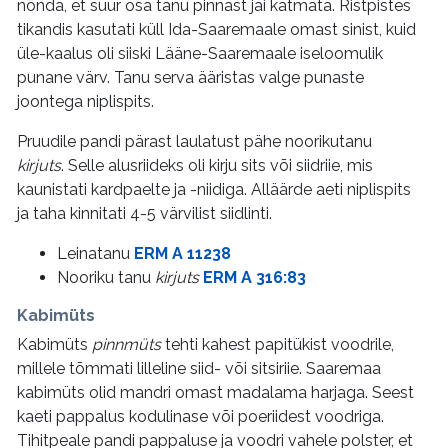
nõnda, et suur osa tanu pinnast jäi katmata. Ristpistes
tikandis kasutati küll Ida-Saaremaale omast sinist, kuid
üle-kaalus oli siiski Lääne-Saaremaale iseloomulik
punane värv. Tanu serva ääristas valge punaste
joontega niplispits.
Pruudile pandi pärast laulatust pähe noorikutanu
kirjuts
. Selle alusriideks oli kirju sits või siidriie, mis
kaunistati kardpaelte ja -niidiga. Alläärde aeti niplispits
ja taha kinnitati 4-5 värvilist siidlinti.
Leinatanu
ERM A 11238
Nooriku tanu
kirjuts
ERM A 316:83
Kabimüts
Kabimüts
pinnmüts
tehti kahest papitükist voodrile,
millele tõmmati lilleline siid- või sitsiriie. Saaremaa
kabimüts olid mandri omast madalama harjaga. Seest
kaeti pappalus kodulinase või poeriidest voodriga.
Tihitpeale pandi pappaluse ja voodri vahele polster, et