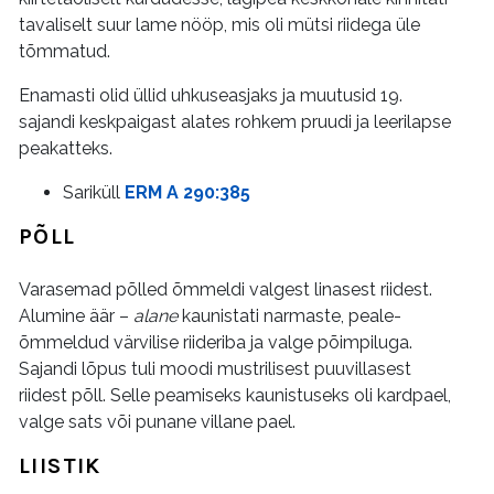
tavaliselt suur lame nööp, mis oli mütsi riidega üle
tõmmatud.
Enamasti olid üllid uhkuseasjaks ja muutusid 19.
sajandi keskpaigast alates rohkem pruudi ja leerilapse
peakatteks.
Sariküll
ERM A 290:385
PÕLL
Varasemad põlled õmmeldi valgest linasest riidest.
Alumine äär –
alane
kaunistati narmaste, peale-
õmmeldud värvilise riideriba ja valge põimpiluga.
Sajandi lõpus tuli moodi mustrilisest puuvillasest
riidest põll. Selle peamiseks kaunistuseks oli kardpael,
valge sats või punane villane pael.
LIISTIK