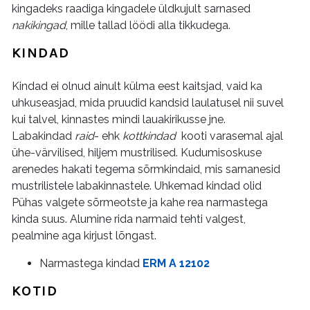
kingadeks raadiga kingadele üldkujult sarnased
nakikingad
, mille tallad löödi alla tikkudega.
KINDAD
Kindad ei olnud ainult külma eest kaitsjad, vaid ka
uhkuseasjad, mida pruudid kandsid laulatusel nii suvel
kui talvel, kinnastes mindi lauakirikusse jne.
Labakindad
raid
- ehk
kottkindad
kooti varasemal ajal
ühe-värvilised, hiljem mustrilised. Kudumisoskuse
arenedes hakati tegema sõrmkindaid, mis sarnanesid
mustrilistele labakinnastele. Uhkemad kindad olid
Pühas valgete sõrmeotste ja kahe rea narmastega
kinda suus. Alumine rida narmaid tehti valgest,
pealmine aga kirjust lõngast.
Narmastega kindad
ERM A 12102
KOTID