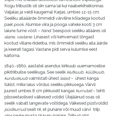
Kogu triibustik oli siin sama lai kui naaberkihelkonnas
Valjalas ja veidi kaugemal Karjas, umbes 12-15 cm.
Seeliku allaäärde õmmeldi värviline kõladega kootud
pael
pook
. Alumise viira ja pooga vahele kooti 3 cm
laiune tume vööt –
händ
. Seespool seeliku allääres oli
alane, vastane
. Linasest või kehvemast lõngast
kootud villane riideriba, mis õmmeldi seeliku alla äärde
ja keerati tagasi. Vastane pidi serva kulumise eest
kaitsma.
1840.-1860. aastatel asendus kirikuub uuemamoelise
pikitriibulise seelikuga. See seelik
kiutkuub, küütkuub,
kurduskuub
valmistati ühest
laiast
– ühest kanga
tükist, mille laius võrdus seeliku pikkusega. Värvli
juurest umbes 8 cm pikkuselt kangas
kurrutati
– tehti
plisseetaolised väikesed voldid. Ülejäänud osas oli
seelik vabalt langevate voltidega. Väikesed püstvoldid
püstkurrud
seati nii, et punane või muud värvi triip
riips
peale musta jäi kurru harjale. Triibud olid