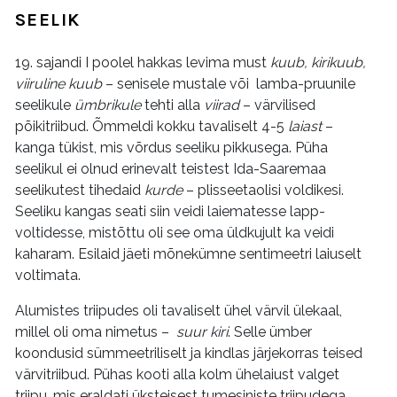
SEELIK
19. sajandi I poolel hakkas levima must
kuub, kirikuub,
viiruline kuub
– senisele mustale või lamba-pruunile
seelikule
ümbrikule
tehti alla
viirad
– värvilised
põikitriibud. Õmmeldi kokku tavaliselt 4-5
laiast
–
kanga tükist, mis võrdus seeliku pikkusega. Püha
seelikul ei olnud erinevalt teistest Ida-Saaremaa
seelikutest tihedaid
kurde
– plisseetaolisi voldikesi.
Seeliku kangas seati siin veidi laiematesse lapp-
voltidesse, mistõttu oli see oma üldkujult ka veidi
kaharam. Esilaid jäeti mõnekümne sentimeetri laiuselt
voltimata.
Alumistes triipudes oli tavaliselt ühel värvil ülekaal,
millel oli oma nimetus –
suur kiri
. Selle ümber
koondusid sümmeetriliselt ja kindlas järjekorras teised
värvitriibud. Pühas kooti alla kolm ühelaiust valget
triipu, mis eraldati üksteisest tumesiniste triipudega.