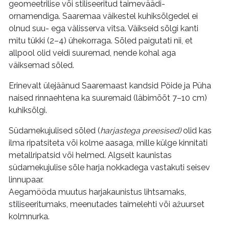
geomeetrilise või stiliseeritud taimeväädi-
ornamendiga. Saaremaa väikestel kuhiksõlgedel ei
olnud suu- ega välisserva vitsa. Väikseid sõlgi kanti
mitu tükki (2–4) ühekorraga. Sõled paigutati nii, et
allpool olid veidi suuremad, nende kohal aga
väiksemad sõled.
Erinevalt ülejäänud Saaremaast kandsid Pöide ja Püha
naised rinnaehtena ka suuremaid (läbimõõt 7–10 cm)
kuhiksõlgi.
Südamekujulised sõled (
harjastega preesised)
olid kas
ilma ripatsiteta või kolme aasaga, mille külge kinnitati
metallripatsid või helmed. Algselt kaunistas
südamekujulise sõle harja nokkadega vastakuti seisev
linnupaar.
Aegamööda muutus harjakaunistus lihtsamaks,
stiliseeritumaks, meenutades taimelehti või ažuurset
kolmnurka.