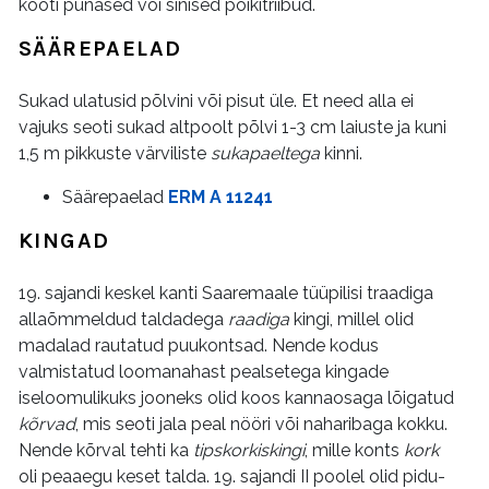
kooti punased või sinised põikitriibud.
SÄÄREPAELAD
Sukad ulatusid põlvini või pisut üle. Et need alla ei
vajuks seoti sukad altpoolt põlvi 1-3 cm laiuste ja kuni
1,5 m pikkuste värviliste
sukapaeltega
kinni.
Säärepaelad
ERM A 11241
KINGAD
19. sajandi keskel kanti Saaremaale tüüpilisi traadiga
allaõmmeldud taldadega
raadiga
kingi, millel olid
madalad rautatud puukontsad. Nende kodus
valmistatud loomanahast pealsetega kingade
iseloomulikuks jooneks olid koos kannaosaga lõigatud
kõrvad
, mis seoti jala peal nööri või naharibaga kokku.
Nende kõrval tehti ka
tipskorkiskingi
, mille konts
kork
oli peaaegu keset talda. 19. sajandi II poolel olid pidu-