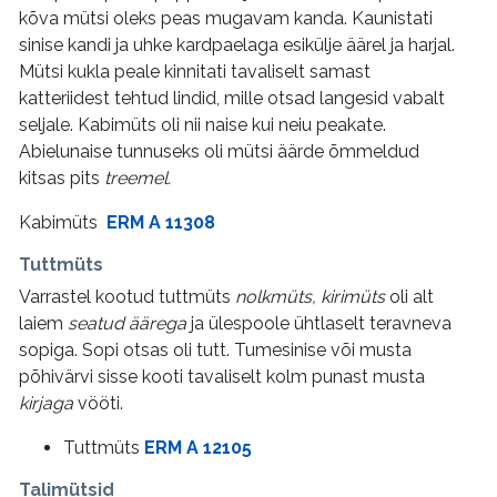
kõva mütsi oleks peas mugavam kanda. Kaunistati
sinise kandi ja uhke kardpaelaga esikülje äärel ja harjal.
Mütsi kukla peale kinnitati tavaliselt samast
katteriidest tehtud lindid, mille otsad langesid vabalt
seljale. Kabimüts oli nii naise kui neiu peakate.
Abielunaise tunnuseks oli mütsi äärde õmmeldud
kitsas pits
treemel.
Kabimüts
ERM A 11308
Tuttmüts
Varrastel kootud tuttmüts
nolkmüts, kirimüts
oli alt
laiem
seatud äärega
ja ülespoole ühtlaselt teravneva
sopiga. Sopi otsas oli tutt. Tumesinise või musta
põhivärvi sisse kooti tavaliselt kolm punast musta
kirjaga
vööti.
Tuttmüts
ERM A 12105
Talimütsid