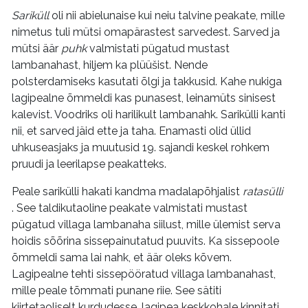
Sariküll
oli nii abielunaise kui neiu talvine peakate, mille
nimetus tuli mütsi omapärastest sarvedest. Sarved ja
mütsi äär
puhk
valmistati pügatud mustast
lambanahast, hiljem ka plüüšist. Nende
polsterdamiseks kasutati õlgi ja takkusid. Kahe nukiga
lagipealne õmmeldi kas punasest, leinamüts sinisest
kalevist. Voodriks oli harilikult lambanahk. Sarikülli kanti
nii, et sarved jäid ette ja taha. Enamasti olid üllid
uhkuseasjaks ja muutusid 19. sajandi keskel rohkem
pruudi ja leerilapse peakatteks.
Peale sarikülli hakati kandma madalapõhjalist
ratasülli
. See taldikutaoline peakate valmistati mustast
pügatud villaga lambanaha siilust, mille ülemist serva
hoidis sõõrina sissepainutatud puuvits. Ka sissepoole
õmmeldi sama lai nahk, et äär oleks kõvem.
Lagipealne tehti sissepööratud villaga lambanahast,
mille peale tõmmati punane riie. See sätiti
kiirtetaoliselt kurdudesse, lagipea keskkohale kinnitati