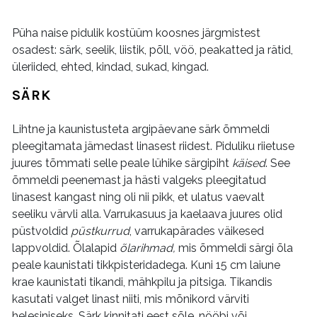
Püha naise pidulik kostüüm koosnes järgmistest
osadest: särk, seelik, liistik, põll, vöö, peakatted ja rätid,
üleriided, ehted, kindad, sukad, kingad.
SÄRK
Lihtne ja kaunistusteta argipäevane särk õmmeldi
pleegitamata jämedast linasest riidest. Piduliku riietuse
juures tõmmati selle peale lühike särgipiht
käised
. See
õmmeldi peenemast ja hästi valgeks pleegitatud
linasest kangast ning oli nii pikk, et ulatus vaevalt
seeliku värvli alla. Varrukasuus ja kaelaava juures olid
püstvoldid
püstkurrud
, varrukapärades väikesed
lappvoldid. Õlalapid
õlarihmad,
mis õmmeldi särgi õla
peale kaunistati tikkpisteridadega. Kuni 15 cm laiune
krae kaunistati tikandi, mähkpilu ja pitsiga. Tikandis
kasutati valget linast niiti, mis mõnikord värviti
helesiniseks. Särk kinnitati eest sõle, nööbi või