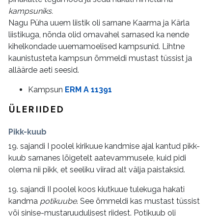
kampsuniks.
Nagu Püha uuem liistik oli sarnane Kaarma ja Kärla
liistikuga, nõnda olid omavahel sarnased ka nende
kihelkondade uuemamoelised kampsunid. Lihtne
kaunistusteta kampsun õmmeldi mustast tüssist ja
alläärde aeti seesid.
Kampsun
ERM A 11391
ÜLERIIDED
Pikk-kuub
19. sajandi I poolel kirikuue kandmise ajal kantud pikk-
kuub sarnanes lõigetelt aatevammusele, kuid pidi
olema nii pikk, et seeliku viirad alt välja paistaksid.
19. sajandi II poolel koos kiutkuue tulekuga hakati
kandma
potikuube
. See õmmeldi kas mustast tüssist
või sinise-mustaruudulisest riidest. Potikuub oli