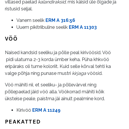
villased paelad
kalandiraksid
, mis käisid üle õlgade ja
ristusid seljal.
Vanem seelik
ERM A 316:56
Uuem pikitriibuline seelik
ERM A 11303
VÖÖ
Naised kandsid seeliku ja põlle peal kirivöösid. Vöö
pidi ulatuma 2-3 korda ümber keha. Püha khkvöö
eripäraks oli tume koloriit. Kuid selle kõrval tehti ka
valge põhja ning punase mustri
kirjaga
vöösid.
Vöö mähiti nii, et seeliku- ja põllevärvel ning
põllepaelad jäid vöö alla. Vöökorrad mähiti kõik
üksteise peale, paistma jäi ainult pealmine kord.
Kirivöö
ERM A 11249
PEAKATTED