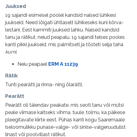
Juuksed
19 sajandi esimesel poolel kandsid naised lühikesi
juukseid. Need lõigati ühtlaselt lühikeseks kuni kõrva-
lestani. Eest kammiti juuksed lahku. Naised kandsid
tanu ja rätikut, neiud peapalu. 19 sajandi teises pooles
kanti pikki juukseid, mis palmitseti ja tõsteti selja taha
kurni
.
Neiu peapael
ERM A 11239
Rätik
Tunti pearätti ja rinna- ning õlarätti.
Pearätt
Pearätt oli täiendav peakate, mis seoti tanu või mütsi
peale viimase kaitseks vihma, tuule, tolmu, ka päikese
pleegitavate kiirte eest. Pühas kanti kogu Saaremaale
iseloomulikku punase-valge- või sinise-valgeruudulist
linast või poolvillast rätikut.