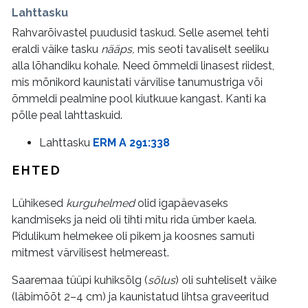
Lahttasku
Rahvarõivastel puudusid taskud. Selle asemel tehti
eraldi väike tasku
nääps,
mis seoti tavaliselt seeliku
alla lõhandiku kohale. Need õmmeldi linasest riidest,
mis mõnikord kaunistati värvilise tanumustriga või
õmmeldi pealmine pool kiutkuue kangast. Kanti ka
põlle peal lahttaskuid.
Lahttasku
ERM A 291:338
EHTED
Lühikesed
kurguhelmed
olid igapäevaseks
kandmiseks ja neid oli tihti mitu rida ümber kaela.
Pidulikum helmekee oli pikem ja koosnes samuti
mitmest värvilisest helmereast.
Saaremaa tüüpi kuhiksõlg (
sõlus
) oli suhteliselt väike
(läbimõõt 2–4 cm) ja kaunistatud lihtsa graveeritud