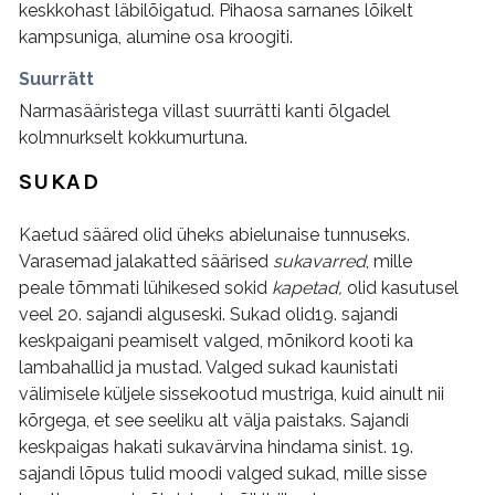
keskkohast läbilõigatud. Pihaosa sarnanes lõikelt
kampsuniga, alumine osa kroogiti.
Suurrätt
Narmasääristega villast suurrätti kanti õlgadel
kolmnurkselt kokkumurtuna.
SUKAD
Kaetud sääred olid üheks abielunaise tunnuseks.
Varasemad jalakatted säärised
sukavarred
, mille
peale tõmmati lühikesed sokid
kapetad,
olid kasutusel
veel 20. sajandi alguseski. Sukad olid19. sajandi
keskpaigani peamiselt valged, mõnikord kooti ka
lambahallid ja mustad. Valged sukad kaunistati
välimisele küljele sissekootud mustriga, kuid ainult nii
kõrgega, et see seeliku alt välja paistaks. Sajandi
keskpaigas hakati sukavärvina hindama sinist. 19.
sajandi lõpus tulid moodi valged sukad, mille sisse