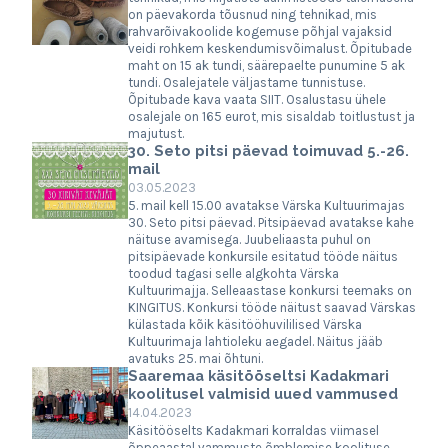
on päevakorda tõusnud ning tehnikad, mis
rahvarõivakoolide kogemuse põhjal vajaksid
veidi rohkem keskendumisvõimalust. Õpitubade
maht on 15 ak tundi, säärepaelte punumine 5 ak
tundi. Osalejatele väljastame tunnistuse.
Õpitubade kava vaata SIIT. Osalustasu ühele
osalejale on 165 eurot, mis sisaldab toitlustust ja
majutust.
30. Seto pitsi päevad toimuvad 5.-26.
mail
03.05.2023
5. mail kell 15.00 avatakse Värska Kultuurimajas
30. Seto pitsi päevad. Pitsipäevad avatakse kahe
näituse avamisega. Juubeliaasta puhul on
pitsipäevade konkursile esitatud tööde näitus
toodud tagasi selle algkohta Värska
Kultuurimajja. Selleaastase konkursi teemaks on
KINGITUS. Konkursi tööde näitust saavad Värskas
külastada kõik käsitööhuvililised Värska
Kultuurimaja lahtioleku aegadel. Näitus jääb
avatuks 25. mai õhtuni.
Saaremaa käsitööseltsi Kadakmari
koolitusel valmisid uued vammused
14.04.2023
Käsitööselts Kadakmari korraldas viimasel
õppeaastal vammuste õmblemise koolituse.