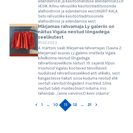
edendamisel ja käsitööhariduse arendamisel;ELVI
VESIK, Kihnu rahvuslike käsitöötraditsioonide
alalhoidmise ja edendamise eest;INGRIT KALA,
Seto rahvuslike käsitöötraditsioonide
alalhoidmise ja edendamise eest.
Märjamaa rahvamaja Ly galeriis on
näitus Vigala neotud lõngadega
seelikutest
10.02.2023
4. märtsini saab Märjamaa rahvamajas (Sauna 2,
Märjamaa) asuvas Ly galeriis imetleda Vigala
kihelkonna neotud lõngadega
rahvarõivaseelikute näitust. 19. sajandi lõpus
muutusid Vigalas kootavad täisvillased
ruudulised rahvarõivaseelikud eriti uhkeks, sest
kangastesse hakati sisse kuduma neotud ehk
seotult värvitud lõngadest mustreid. Sõna
neotud tuleb murdesõnast niduma, mis
tähendab „(enne värvimist) kinni siduma”.
11
<
1
…
10
12
…
21
>