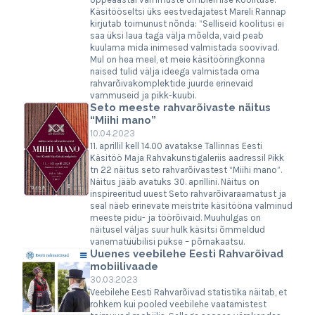
Käsitööseltsi üks eestvedajatest Mareli Rannap
kirjutab toimunust nõnda: “Selliseid koolitusi ei
saa üksi laua taga välja mõelda, vaid peab
kuulama mida inimesed valmistada soovivad.
Mul on hea meel, et meie käsitööringkonna
naised tulid välja ideega valmistada oma
rahvarõivakomplektide juurde erinevaid
vammuseid ja pikk-kuubi.
Seto meeste rahvarõivaste näitus
“Miihi mano”
10.04.2023
11. aprillil kell 14.00 avatakse Tallinnas Eesti
Käsitöö Maja Rahvakunstigaleriis aadressil Pikk
tn 22 näitus seto rahvarõivastest “Miihi mano”.
Näitus jääb avatuks 30. aprillini. Näitus on
inspireeritud uuest Seto rahvarõivaraamatust ja
seal näeb erinevate meistrite käsitööna valminud
meeste pidu- ja töörõivaid. Muuhulgas on
näitusel väljas suur hulk käsitsi õmmeldud
vanematüübilisi pükse – põrnakaatsu.
Uuenes veebilehe Eesti Rahvarõivad
mobiilivaade
30.03.2023
Veebilehe Eesti Rahvarõivad statistika näitab, et
rohkem kui pooled veebilehe vaatamistest