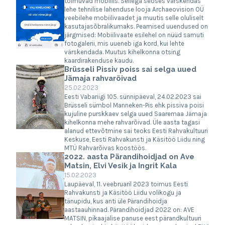
toimuvad mobiilis. Sellega seoses värskendas
lehe tehnilise lahenduse looja Archaeovision OÜ
veebilehe mobiilivaadet ja muutis selle oluliselt
kasutajasõbralikumaks. Peamised uuendused on
järgmised: Mobiilivaate esilehel on nüüd samuti
fotogalerii, mis uueneb iga kord, kui lehte
värskendada. Muutus kihelkonna otsing
kaardirakenduse kaudu.
Brüsseli Pissiv poiss sai selga uued
Jämaja rahvarõivad
25.02.2023
Eesti Vabariigi 105. sünnipäeval, 24.02.2023 sai
Brüsseli sümbol Manneken-Pis ehk pissiva poisi
kujuline purskkaev selga uued Saaremaa Jämaja
kihelkonna mehe rahvarõivad. Üle aasta tagasi
alanud ettevõtmine sai teoks Eesti Rahvakultuuri
Keskuse, Eesti Rahvakunsti ja Käsitöö Liidu ning
MTÜ Rahvarõivas koostöös.
2022. aasta Pärandihoidjad on Ave
Matsin, Elvi Vesik ja Ingrit Kala
15.02.2023
Laupäeval, 11. veebruaril 2023 toimus Eesti
Rahvakunsti ja Käsitöö Liidu volikogu ja
tänupidu, kus anti üle Pärandihoidja
aastaauhinnad. Pärandihoidjad 2022 on: AVE
MATSIN, pikaajalise panuse eest pärandkultuuri