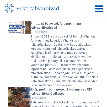
3. juunil lõpetab Viljandimaa
rahvarõivakool
22.05.2023
3. juunil 2023 algusega kell 12 toimub Viljandis
Pärimusmuusika Aidas Viljandimaa
rahvarõivakooli lõpetamine, kus esitletakse
kursusel valminud rahvarõivakostüüme
Mulgimaa ja Põhja-Viljandimaa seitsmest
kihelkonnast. Ajakava: 11.30–12.00 rahvarõiva
tuulutamine ja rongkäik Hansapäevadel.
Vabaduse plats12.00–15.00 rahvarõivakooli
lõpetamine. Pärimusmuusika Ait Viljandimaa
rahvarõivakooli korraldajateks olid TÜ Viljandi
Kultuuriakadeemia ja Eesti Rahvakultuuri Keskus.
Rahvarõivakooli vedajaks oli rahvarõivameister
ja pärandtehnoloog Inna Raud.
7.-9. juulil toimuvad Tõstamaal XIX
rahvarõiva õpitoad
14.05.2023
Rahvarõiva õpitubade keskmes on „uued vanad“
tehnikad, mis hiljutiste uurimistööde tulemusena