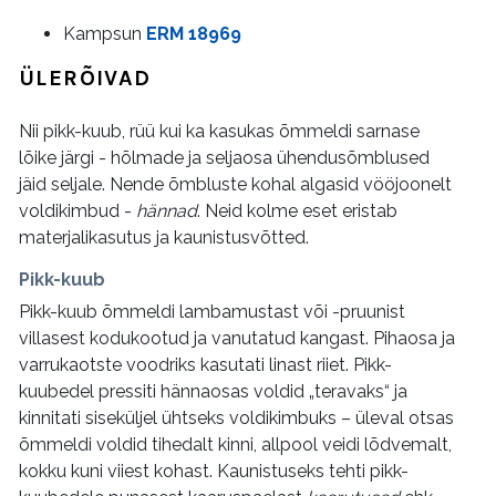
Kampsun
ERM 18969
ÜLERÕIVAD
Nii pikk-kuub, rüü kui ka kasukas õmmeldi sarnase
lõike järgi - hõlmade ja seljaosa ühendusõmblused
jäid seljale. Nende õmbluste kohal algasid vööjoonelt
voldikimbud -
hännad
. Neid kolme eset eristab
materjalikasutus ja kaunistusvõtted.
Pikk-kuub
Pikk-kuub õmmeldi lambamustast või -pruunist
villasest kodukootud ja vanutatud kangast. Pihaosa ja
varrukaotste voodriks kasutati linast riiet. Pikk-
kuubedel pressiti hännaosas voldid „teravaks“ ja
kinnitati siseküljel ühtseks voldikimbuks – üleval otsas
õmmeldi voldid tihedalt kinni, allpool veidi lõdvemalt,
kokku kuni viiest kohast. Kaunistuseks tehti pikk-