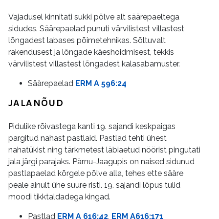
Vajadusel kinnitati sukki põlve alt säärepaeltega
sidudes. Säärepaelad punuti värvilistest villastest
lõngadest labases põimetehnikas. Sõltuvalt
rakendusest ja lõngade käeshoidmisest, tekkis
värvilistest villastest lõngadest kalasabamuster.
Säärepaelad
ERM A 596:24
JALANÕUD
Pidulike rõivastega kanti 19. sajandi keskpaigas
pargitud nahast pastlaid. Pastlad tehti ühest
nahatükist ning tärkmetest läbiaetud nöörist pingutati
jala järgi parajaks. Pärnu-Jaagupis on naised sidunud
pastlapaelad kõrgele põlve alla, tehes ette sääre
peale ainult ühe suure risti. 19. sajandi lõpus tulid
moodi tikktaldadega kingad.
Pastlad
ERM A 616:42
,
ERM A616:171