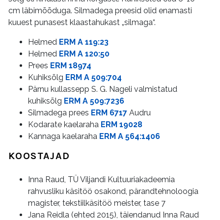
cm läbimõõduga. Silmadega preesid olid enamasti
kuuest punasest klaastahukast „silmaga“.
Helmed
ERM A 119:23
Helmed
ERM A 120:50
Prees
ERM 18974
Kuhiksõlg
ERM A 509:704
Pärnu kullassepp S. G. Nageli valmistatud
kuhiksõlg
ERM A 509:7236
Silmadega prees
ERM 6717
Audru
Kodarate kaelaraha
ERM 19028
Kannaga kaelaraha
ERM A 564:1406
KOOSTAJAD
Inna Raud, TÜ Viljandi Kultuuriakadeemia
rahvusliku käsitöö osakond, pärandtehnoloogia
magister, tekstiilkäsitöö meister, tase 7
Jana Reidla (ehted 2015), täiendanud Inna Raud