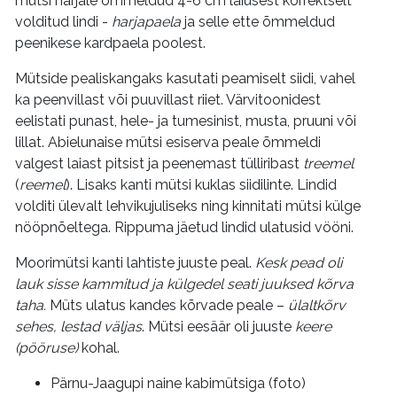
mütsi harjale õmmeldud 4-6 cm laiusest korrektselt
volditud lindi -
harjapaela
ja selle ette õmmeldud
peenikese kardpaela poolest.
Mütside pealiskangaks kasutati peamiselt siidi, vahel
ka peenvillast või puuvillast riiet. Värvitoonidest
eelistati punast, hele- ja tumesinist, musta, pruuni või
lillat. Abielunaise mütsi esiserva peale õmmeldi
valgest laiast pitsist ja peenemast tülliribast
treemel
(
reemel
). Lisaks kanti mütsi kuklas siidilinte. Lindid
volditi ülevalt lehvikujuliseks ning kinnitati mütsi külge
nööpnõeltega. Rippuma jäetud lindid ulatusid vööni.
Moorimütsi kanti lahtiste juuste peal.
Kesk pead oli
lauk sisse kammitud ja külgedel seati juuksed kõrva
taha.
Müts ulatus kandes kõrvade peale –
ülaltkõrv
sehes, lestad väljas
. Mütsi eesäär oli juuste
keere
(pööruse)
kohal.
Pärnu-Jaagupi naine kabimütsiga (foto)