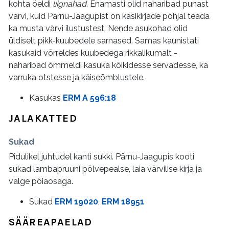
kohta öeldi
liignahad
. Enamasti olid naharibad punast
värvi, kuid Pärnu-Jaagupist on käsikirjade põhjal teada
ka musta värvi ilustustest. Nende asukohad olid
üldiselt pikk-kuubedele sarnased. Samas kaunistati
kasukaid võrreldes kuubedega rikkalikumalt -
naharibad õmmeldi kasuka kõikidesse servadesse, ka
varruka otstesse ja käiseõmblustele.
Kasukas
ERM A 596:18
JALAKATTED
Sukad
Pidulikel juhtudel kanti sukki. Pärnu-Jaagupis kooti
sukad lambapruuni põlvepealse, laia värvilise kirja ja
valge pöiaosaga.
Sukad
ERM 19020
,
ERM 18951
SÄÄREAPAELAD