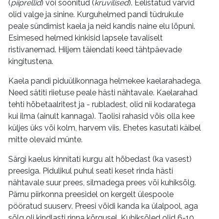
(
piiprellid
) või soonitud (
kruvilised
). Eelistatud värvid
olid valge ja sinine. Kurguhelmed pandi tüdrukule
peale sündimist kaela ja neid kandis naine elu lõpuni.
Esimesed helmed kinkisid lapsele tavaliselt
ristivanemad. Hiljem täiendati keed tähtpäevade
kingitustena.
Kaela pandi piduülikonnaga helmekee kaelarahadega.
Need sätiti riietuse peale hästi nähtavale. Kaelarahad
tehti hõbetaalritest ja - rubladest, olid nii kodaratega
kui ilma (ainult kannaga). Taolisi rahasid võis olla kee
küljes üks või kolm, harvem viis. Ehetes kasutati käibel
mitte olevaid münte.
Särgi kaelus kinnitati kurgu alt hõbedast (ka vasest)
preesiga. Pidulikul puhul seati keset rinda hästi
nähtavale suur prees, silmadega prees või kuhiksõlg.
Pärnu piirkonna preesidel on kergelt ülespoole
pööratud suuserv. Preesi võidi kanda ka ülalpool, aga
sõlg oli kindlasti rinna kõrgusel. Kuhiksõled olid 6-10