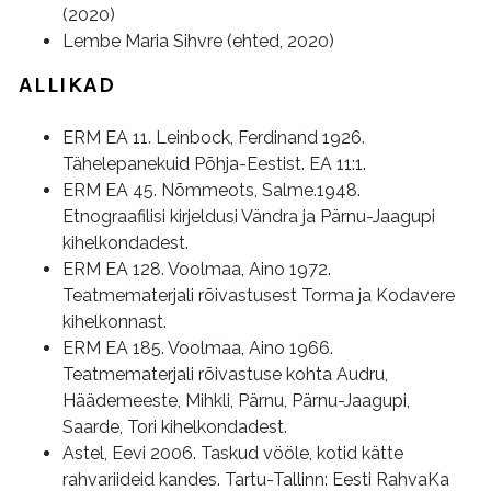
(2020)
Lembe Maria Sihvre (ehted, 2020)
ALLIKAD
ERM EA 11. Leinbock, Ferdinand 1926.
Tähelepanekuid Põhja-Eestist. EA 11:1.
ERM EA 45. Nõmmeots, Salme.1948.
Etnograafilisi kirjeldusi Vändra ja Pärnu-Jaagupi
kihelkondadest.
ERM EA 128. Voolmaa, Aino 1972.
Teatmematerjali rõivastusest Torma ja Kodavere
kihelkonnast.
ERM EA 185. Voolmaa, Aino 1966.
Teatmematerjali rõivastuse kohta Audru,
Häädemeeste, Mihkli, Pärnu, Pärnu-Jaagupi,
Saarde, Tori kihelkondadest.
Astel, Eevi 2006. Taskud vööle, kotid kätte
rahvariideid kandes. Tartu-Tallinn: Eesti RahvaKa