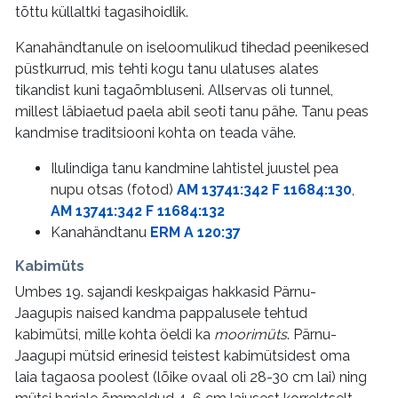
tõttu küllaltki tagasihoidlik.
Kanahändtanule on iseloomulikud tihedad peenikesed
püstkurrud, mis tehti kogu tanu ulatuses alates
tikandist kuni tagaõmbluseni. Allservas oli tunnel,
millest läbiaetud paela abil seoti tanu pähe. Tanu peas
kandmise traditsiooni kohta on teada vähe.
Ilulindiga tanu kandmine lahtistel juustel pea
nupu otsas (fotod)
AM 13741:342 F 11684:130
,
AM 13741:342 F 11684:132
Kanahändtanu
ERM A 120:37
Kabimüts
Umbes 19. sajandi keskpaigas hakkasid Pärnu-
Jaagupis naised kandma pappalusele tehtud
kabimütsi, mille kohta öeldi ka
moorimüts
. Pärnu-
Jaagupi mütsid erinesid teistest kabimütsidest oma
laia tagaosa poolest (lõike ovaal oli 28-30 cm lai) ning