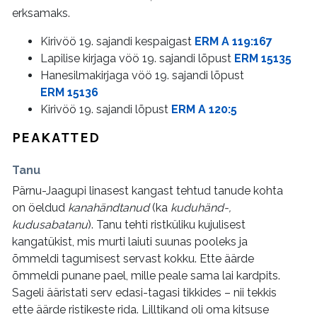
erksamaks.
Kirivöö 19. sajandi kespaigast
ERM A 119:167
Lapilise kirjaga vöö 19. sajandi lõpust
ERM 15135
Hanesilmakirjaga vöö 19. sajandi lõpust
ERM 15136
Kirivöö 19. sajandi lõpust
ERM A 120:5
PEAKATTED
Tanu
Pärnu-Jaagupi linasest kangast tehtud tanude kohta
on öeldud
kanahändtanud
(ka
kuduhänd-,
kudusabatanu
). Tanu tehti ristküliku kujulisest
kangatükist, mis murti laiuti suunas pooleks ja
õmmeldi tagumisest servast kokku. Ette äärde
õmmeldi punane pael, mille peale sama lai kardpits.
Sageli ääristati serv edasi-tagasi tikkides – nii tekkis
ette äärde ristikeste rida. Lilltikand oli oma kitsuse