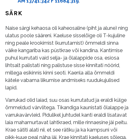
AM 13741:342 F 11684:319
.
SÄRK
Naise särgi kehaosa oli kaheosaline (piht ja alune) ning
ulatus poole sääreni. Kaeluse sisselõige oli T-kujuline
ning peale krookimist (kurrutamist) õmmeldi sinna
väike kangariba kas püstkrae või kandina. Kantimise
puhul kurrutati vaid selja- ja õlalappide osa, esiosa
lihtsalt palistati ning palistuse sisse kinnitati nöörid,
millega esikinnis kinni seoti. Kaenla alla õmmeldi
kätele vabama liikumise andmiseks ruudukujulised
lapid.
Varrukad olid laiad, suu osas kurrutatud ja eraldi külge
õmmeldud värvlitega. Tikandiga kaunistati õlalappe ja
varrukavärvleid. Pidulikel juhtudel kanti eraldi lisatavat
laia mahamurtavat lahtkraed, mille rinnaesine jäi peitu.
Krae sätiti alati nii, et see rätiku ja ka kampsuni või
pikk-kuue peal näha jäi. Krae kinnitati kaeluses sõlega.