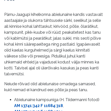
Pärnu-Jaagupi kihelkonna abielunaine kandis vastavalt
aastaajale ja olukorra tähtsusele särki, seelikut ja selle
all kinnise kohal lahttaskut; kirivööd, põlle, õlarätikut,
kampsunit, pikk-kuube või rüüd; peakatetest kas tanu
või kabimütsi ja pearätikut; jalas sukki, mis seoti põlve
kohal kinni säärepaeltega ning pastlaid. Igapäevaselt
olid kaelas kurguhelmed ja särgi kaelus kinnitati
väikese sõle või preesiga. Pidulikul juhul kanti
uhkemaid ehteid ja vajadusel kodust välja minnes ka
kotti. Talvisel ajal oli ülerõivaks kasukas ja peas kanti
talvemütsi.
Neiude rõivad olid abielunaise omadega sarnased,
kuid nemad ei kandnud ees põlle ja peas tanu.
Abielunaine kampsuniga (H. Tiidermanni fotod)
AM 13741:342 F 11684:318
,