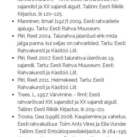
sajandist ja XX sajandi algult. Tallinn: Eesti Riiklik
Kirjastus, lk 120–125.
Manninen, Ilmari [1927] 2009. Eesti rahvariiete
ajalugu. Tartu: Eesti Rahva Muuseum.
Piiri, Reet 2004. Talurahva jalanõud ehk mida
jalga panna, kui seljas on rahvariided. Tartu: Eesti
Rahvakunsti ja Käsitöö Liit.
Piiri, Reet 2007. Eesti talurahva ülerõivas 19.
sajandil. Tartu: Eesti Rahva Muuseum, Eesti
Rahvakunsti ja Käsitöö Liit.
Piiri, Reet 2011. Helmekeed. Tartu: Eesti
Rahvakunsti ja Käsitöö Liit
Trees, L. 1957. Värvimine. - Rmt: Eesti
rahvarõivad XIX sajandist ja XX sajandi algult.
Tallinn: Eesti Riiklik Kirjastus, lk 209–211.
Troska, Gea [1998] 2008. Kauplemine ja vahetus.
Eesti rahvakultuur. Toim Ants Viires ja Elle Vunder.
Tallinn: Eesti Entsüklopeediakirjastus, lk 184–195.