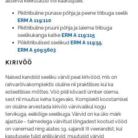
allserva keerutatud või kaaruspael.
Pikitriibuline punase põhja ja peene triibuga seelik
ERM A 119:110
Pikitriibuline pruuni põhja ja laiema triibuga
seelikukanga katke
ERM A 119:115
Põikitriibulised seelikud
ERM A 119:55
,
ERM A 509:5603
KIRIVÖÖ
Naised kandsid seeliku värvli peal kirivööd, mis on
rahvarõivakomplektis oluline nii praktilises kui ka
esteetilises mõttes. Vöö pidi kõvasti ümber olema,
sest nii muutus keha tugevaks. Komplekti koostamisel
on oluline arvestada kirivöö värvivalikul kogu
tervikuga, eelkõige seelikuga. Värvid on ka üks märk
ajastule - taimedega värvitud lõngadest kootud vööd
on vanemad ning alates 19. sajandi III veerandist, kui
kasutusele tulid aniliivärvid, muutusid värvid