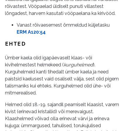
rõivastest. Vööpaelad üldiselt punuti villastest
lõngadest, harvem kasutati vööpaelana ka kirivööd.
Vanast rõivaesemest õmmeldud küljetasku
ERM A120:54
EHTED
Ümber kaela olid igapäevaselt klaas- või
kivihelmestest helmekeed (
kurguhelmed
).
Kurguhelmeid kanti tihedalt ümber kaela ja need
paistsid kaelusest vaid osaliselt välja, sest olid pigem
talismaniks kui ehteks. Kurguhelmed olid ühe- või
mitmerealised.
Helmed olid 18.-19. sajandil peamiselt klaasist, varem
kivist (erinevad kristallid) või merevaigust.
Klaashelmed võivad olla erinevat värvi ja erineva
kujuga: ümmargused, tahulised, torukujulised