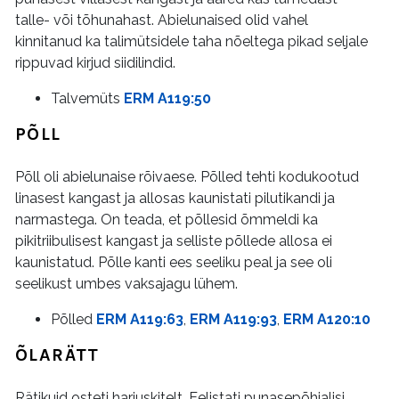
talle- või tõhunahast. Abielunaised olid vahel
kinnitanud ka talimütsidele taha nõeltega pikad seljale
rippuvad kirjud siidilindid.
Talvemüts
ERM A119:50
PÕLL
Põll oli abielunaise rõivaese. Põlled tehti kodukootud
linasest kangast ja allosas kaunistati pilutikandi ja
narmastega. On teada, et põllesid õmmeldi ka
pikitriibulisest kangast ja selliste põllede allosa ei
kaunistatud. Põlle kanti ees seeliku peal ja see oli
seelikust umbes vaksajagu lühem.
Põlled
ERM A119:63
,
ERM A119:93
,
ERM A120:10
ÕLARÄTT
Rätikuid osteti harjuskitelt. Eelistati punasepõhjalisi