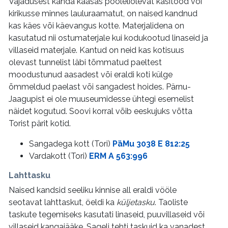
Vajadusest kanda kaasas pooleliolevat käsitööd või
kirikusse minnes lauluraamatut, on naised kandnud
kas käes või käevangus kotte. Materjalidena on
kasutatud nii ostumaterjale kui kodukootud linaseid ja
villaseid materjale. Kantud on neid kas kotisuus
olevast tunnelist läbi tõmmatud paeltest
moodustunud aasadest või eraldi koti külge
õmmeldud paelast või sangadest hoides. Pärnu-
Jaagupist ei ole muuseumidesse ühtegi esemelist
näidet kogutud. Soovi korral võib eeskujuks võtta
Torist pärit kotid.
Sangadega kott (Tori)
PäMu 3038 E 812:25
Vardakott (Tori)
ERM A 563:996
Lahttasku
Naised kandsid seeliku kinnise all eraldi vööle
seotavat lahttaskut, öeldi ka
küljetasku
. Taoliste
taskute tegemiseks kasutati linaseid, puuvillaseid või
villaseid kangajääke. Sageli tehti taskuid ka vanadest