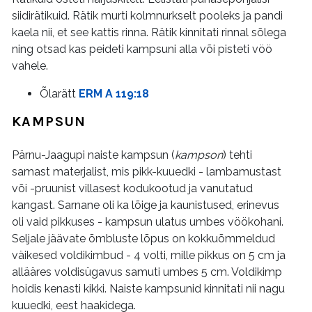
siidirätikuid. Rätik murti kolmnurkselt pooleks ja pandi
kaela nii, et see kattis rinna. Rätik kinnitati rinnal sõlega
ning otsad kas peideti kampsuni alla või pisteti vöö
vahele.
Õlarätt
ERM A 119:18
KAMPSUN
Pärnu-Jaagupi naiste kampsun (
kampson
) tehti
samast materjalist, mis pikk-kuuedki - lambamustast
või -pruunist villasest kodukootud ja vanutatud
kangast. Sarnane oli ka lõige ja kaunistused, erinevus
oli vaid pikkuses - kampsun ulatus umbes vöökohani.
Seljale jäävate õmbluste lõpus on kokkuõmmeldud
väikesed voldikimbud - 4 volti, mille pikkus on 5 cm ja
allääres voldisügavus samuti umbes 5 cm. Voldikimp
hoidis kenasti kikki. Naiste kampsunid kinnitati nii nagu
kuuedki, eest haakidega.