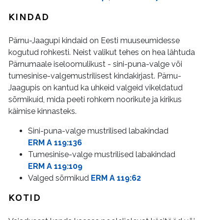
KINDAD
Pärnu-Jaagupi kindaid on Eesti muuseumidesse
kogutud rohkesti. Neist valikut tehes on hea lähtuda
Pärnumaale iseloomulikust - sini-puna-valge või
tumesinise-valgemustrilisest kindakirjast. Pärnu-
Jaagupis on kantud ka uhkeid valgeid vikeldatud
sõrmikuid, mida peeti rohkem noorikute ja kirikus
käimise kinnasteks.
Sini-puna-valge mustrilised labakindad
ERM A 119:136
Tumesinise-valge mustrilised labakindad
ERM A 119:109
Valged sõrmikud
ERM A 119:62
KOTID