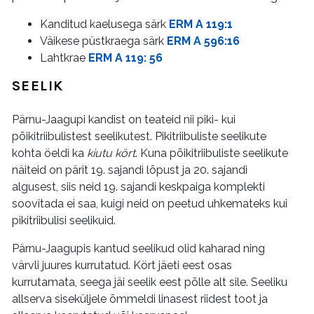
Kanditud kaelusega särk
ERM A 119:1
Väikese püstkraega särk
ERM A 596:16
Lahtkrae
ERM A 119: 56
SEELIK
Pärnu-Jaagupi kandist on teateid nii piki- kui
põikitriibulistest seelikutest. Pikitriibuliste seelikute
kohta öeldi ka
kiutu kört
. Kuna põikitriibuliste seelikute
näiteid on pärit 19. sajandi lõpust ja 20. sajandi
algusest, siis neid 19. sajandi keskpaiga komplekti
soovitada ei saa, kuigi neid on peetud uhkemateks kui
pikitriibulisi seelikuid.
Pärnu-Jaagupis kantud seelikud olid kaharad ning
värvli juures kurrutatud. Kört jäeti eest osas
kurrutamata, seega jäi seelik eest põlle alt sile. Seeliku
allserva siseküljele õmmeldi linasest riidest toot ja