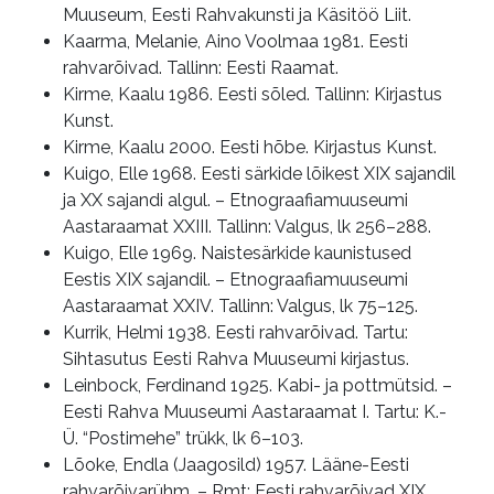
Muuseum, Eesti Rahvakunsti ja Käsitöö Liit.
Kaarma, Melanie, Aino Voolmaa 1981. Eesti
rahvarõivad. Tallinn: Eesti Raamat.
Kirme, Kaalu 1986. Eesti sõled. Tallinn: Kirjastus
Kunst.
Kirme, Kaalu 2000. Eesti hõbe. Kirjastus Kunst.
Kuigo, Elle 1968. Eesti särkide lõikest XIX sajandil
ja XX sajandi algul. – Etnograafiamuuseumi
Aastaraamat XXIII. Tallinn: Valgus, lk 256–288.
Kuigo, Elle 1969. Naistesärkide kaunistused
Eestis XIX sajandil. – Etnograafiamuuseumi
Aastaraamat XXIV. Tallinn: Valgus, lk 75–125.
Kurrik, Helmi 1938. Eesti rahvarõivad. Tartu:
Sihtasutus Eesti Rahva Muuseumi kirjastus.
Leinbock, Ferdinand 1925. Kabi- ja pottmütsid. –
Eesti Rahva Muuseumi Aastaraamat I. Tartu: K.-
Ü. “Postimehe” trükk, lk 6–103.
Lõoke, Endla (Jaagosild) 1957. Lääne-Eesti
rahvarõivarühm. – Rmt: Eesti rahvarõivad XIX