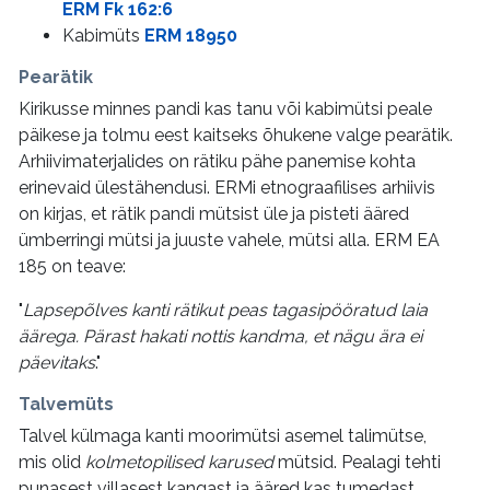
ERM Fk 162:6
Kabimüts
ERM 18950
Pearätik
Kirikusse minnes pandi kas tanu või kabimütsi peale
päikese ja tolmu eest kaitseks õhukene valge pearätik.
Arhiivimaterjalides on rätiku pähe panemise kohta
erinevaid ülestähendusi. ERMi etnograafilises arhiivis
on kirjas, et rätik pandi mütsist üle ja pisteti ääred
ümberringi mütsi ja juuste vahele, mütsi alla. ERM EA
185 on teave:
"
Lapsepõlves kanti rätikut peas tagasipööratud laia
äärega. Pärast hakati nottis kandma, et nägu ära ei
päevitaks
."
Talvemüts
Talvel külmaga kanti moorimütsi asemel talimütse,
mis olid
kolmetopilised karused
mütsid. Pealagi tehti
punasest villasest kangast ja ääred kas tumedast