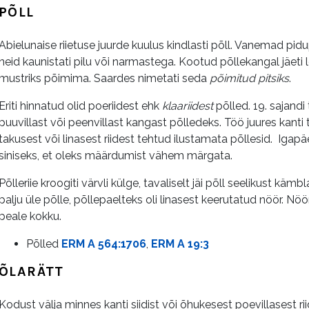
PÕLL
Abielunaise riietuse juurde kuulus kindlasti põll. Vanemad pidup
neid kaunistati pilu või narmastega. Kootud põllekangal jäeti
mustriks põimima. Saardes nimetati seda
põimitud pitsiks
.
Eriti hinnatud olid poeriidest ehk
klaariidest
põlled. 19. sajandi
puuvillast või peenvillast kangast põlledeks. Töö juures kanti 
takusest või linasest riidest tehtud ilustamata põllesid. Igapä
siniseks, et oleks määrdumist vähem märgata.
Põlleriie kroogiti värvli külge, tavaliselt jäi põll seelikust kä
palju üle põlle, põllepaelteks oli linasest keerutatud nöör. Nö
peale kokku.
Põlled
ERM A 564:1706
,
ERM A 19:3
ÕLARÄTT
Kodust välja minnes kanti siidist või õhukesest poevillasest ri