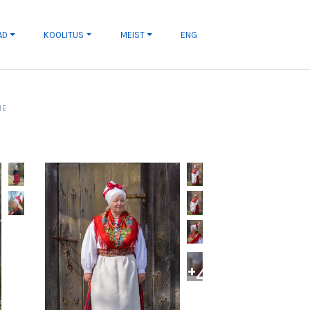
AD
KOOLITUS
MEIST
ENG
NE
+
4