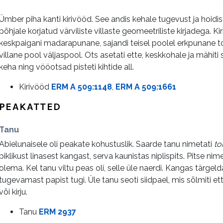
Ümber piha kanti kirivööd. See andis kehale tugevust ja hoidis 
põhjale korjatud värviliste villaste geomeetriliste kirjadega. K
keskpaigani madarapunane, sajandi teisel poolel erkpunane 
villane pool väljaspool. Ots asetati ette, keskkohale ja mähiti
keha ning vööotsad pisteti kihtide all.
Kirivööd
ERM A 509:1148
,
ERM A 509:1661
PEAKATTED
Tanu
Abielunaisele oli peakate kohustuslik. Saarde tanu nimetati
to
piklikust linasest kangast, serva kaunistas niplispits. Pitse nim
olema. Kel tanu viltu peas oli, selle üle naerdi. Kangas tärgelda
tugevamast papist tugi. Üle tanu seoti siidpael, mis sõlmiti ett
või kirju.
Tanu
ERM 2937