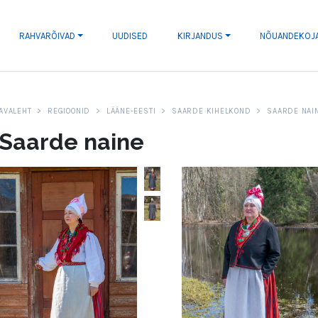
RAHVARÕIVAD
UUDISED
KIRJANDUS
NÕUANDEKOJ
AVALEHT
REGIOONID
LÄÄNE-EESTI
SAARDE KIHELKOND
SAARDE NAI
Saarde naine