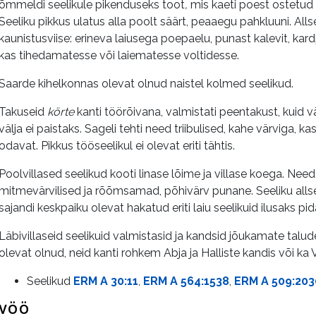
õmmeldi seelikule pikenduseks toot
,
mis kaeti poest ostetud 
Seeliku pikkus ulatus alla poolt säärt, peaaegu pahkluuni. Al
kaunistusviise: erineva laiusega poepaelu, punast kalevit, kardp
kas tihedamatesse või laiematesse voltidesse.
Saarde kihelkonnas olevat olnud naistel kolmed seelikud.
Takuseid
körte
kanti töörõivana, valmistati peentakust, kuid 
välja ei paistaks. Sageli tehti need triibulised, kahe värviga, ka
odavat. Pikkus tööseelikul ei olevat eriti tähtis.
Poolvillased seelikud kooti linase lõime ja villase koega. Nee
mitmevärvilised ja rõõmsamad, põhivärv punane. Seeliku allserv
sajandi keskpaiku olevat hakatud eriti laiu seelikuid ilusaks pi
Läbivillaseid seelikuid valmistasid ja kandsid jõukamate talude 
olevat olnud, neid kanti rohkem Abja ja Halliste kandis või ka V
Seelikud
ERM A 30:11
,
ERM A 564:1538
,
ERM A 509:203
VÖÖ