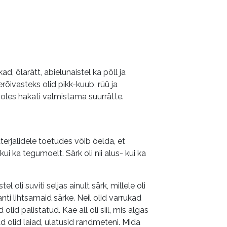
d, õlarätt, abielunaistel ka põll ja
rõivasteks olid pikk-kuub, rüü ja
pooles hakati valmistama suurrätte.
erjalidele toetudes võib öelda, et
ui ka tegumoelt. Särk oli nii alus- kui ka
 oli suviti seljas ainult särk, millele oli
nti lihtsamaid särke. Neil olid varrukad
lid palistatud. Käe all oli siil, mis algas
ad olid laiad, ulatusid randmeteni. Mida