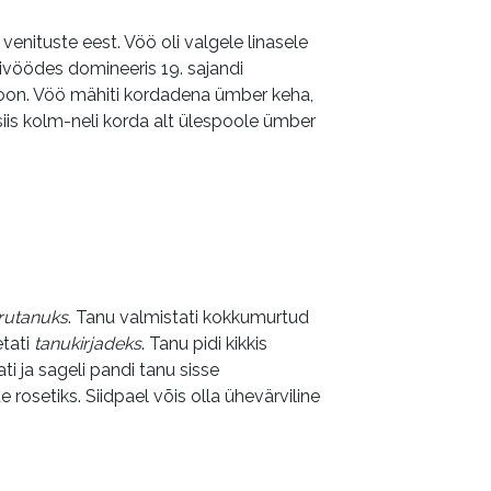
venituste eest. Vöö oli valgele linasele
irivöödes domineeris 19. sajandi
toon. Vöö mähiti kordadena ümber keha,
 siis kolm-neli korda alt ülespoole ümber
rutanuks
. Tanu valmistati kokkumurtud
etati
tanukirjadeks
. Tanu pidi kikkis
ti ja sageli pandi tanu sisse
e rosetiks. Siidpael võis olla ühevärviline