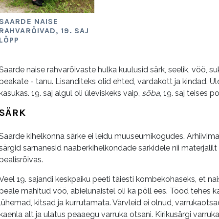
SAARDE NAISE
RAHVARÕIVAD, 19. SAJ
LÕPP
Saarde naise rahvarõivaste hulka kuulusid särk, seelik, vöö, suka
peakate - tanu. Lisanditeks olid ehted, vardakott ja kindad. Üle
kasukas. 19. saj algul oli üleviskeks vaip,
sõba
, 19. saj teises 
SÄRK
Saarde kihelkonna särke ei leidu muuseumikogudes. Arhiivimat
särgid sarnanesid naaberkihelkondade särkidele nii materjalilt k
pealisrõivas.
Veel 19. sajandi keskpaiku peeti täiesti kombekohaseks, et naistel
peale mähitud vöö, abielunaistel oli ka põll ees. Tööd tehes ka
lühemad, kitsad ja kurrutamata. Värvleid ei olnud, varrukaotsad o
kaenla alt ja ulatus peaaegu varruka otsani. Kirikusärgi varruk