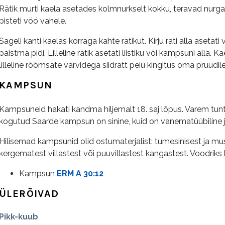
Rätik murti kaela asetades kolmnurkselt kokku, teravad nurgad
pisteti vöö vahele.
Sageli kanti kaelas korraga kahte rätikut. Kirju räti alla asetati
paistma pidi. Lilleline rätik asetati liistiku või kampsuni alla. Ka
lilleline rõõmsate värvidega siidrätt peiu kingitus oma pruudil
KAMPSUN
Kampsuneid hakati kandma hiljemalt 18. saj lõpus. Varem tunt
kogutud Saarde kampsun on sinine, kuid on vanematüübiline 
Hilisemad kampsunid olid ostumaterjalist: tumesinisest ja mus
kergematest villastest või puuvillastest kangastest. Voodriks ka
Kampsun
ERM A 30:12
ÜLERÕIVAD
Pikk-kuub