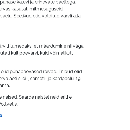
punase kalevi ja erinevate paeltega.
lservas kasutati mitmesuguseid
aelu. Seelikud olid volditud värvli alla,
värviti tumedaks, et määrdumine nii väga
sutati küll poevärvi, kuid võimalikult
d olid pühapäevased rõivad. Triibud olid
a aeti siidi-, sameti- ja kardpaelu. 19.
dama.
naised. Saarde naistel neid eriti ei
oltvetis.
0