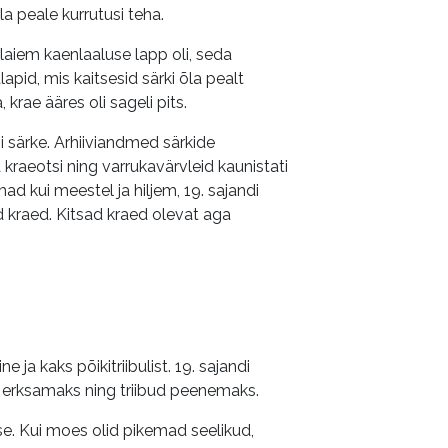
a peale kurrutusi teha.
 laiem kaenlaaluse lapp oli, seda
pid, mis kaitsesid särki õla pealt
 krae ääres oli sageli pits.
i särke. Arhiiviandmed särkide
 kraeotsi ning varrukavärvleid kaunistati
ad kui meestel ja hiljem, 19. sajandi
 kraed. Kitsad kraed olevat aga
 ja kaks põikitriibulist. 19. sajandi
id erksamaks ning triibud peenemaks.
se. Kui moes olid pikemad seelikud,