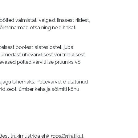
õlled valmistati valgest linasest riidest,
 lõimenarmad otsa ning neid hakati
 teisest poolest alates osteti juba
tumedast ühevärvilisest või triibulisest
evased põlled värviti ise pruuniks või
mblajagu lühemaks. Põllevärvel ei ulatunud
örid seoti ümber keha ja sõlmiti kõhu
idest trükimustriga ehk
roosilist
rätikut.