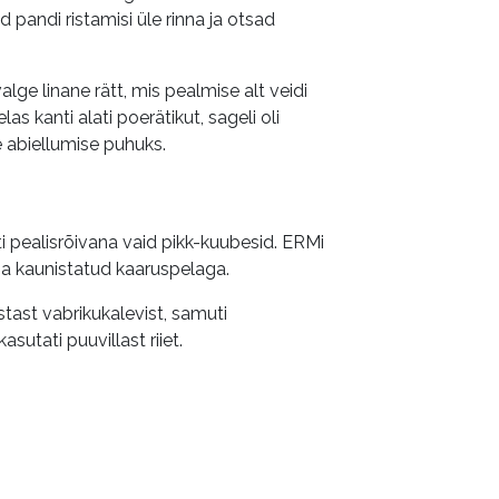
 pandi ristamisi üle rinna ja otsad
 valge linane rätt, mis pealmise alt veidi
elas kanti alati poerätikut, sageli oli
e abiellumise puhuks.
i pealisrõivana vaid pikk-kuubesid. ERMi
ja kaunistatud kaaruspelaga.
tast vabrikukalevist, samuti
sutati puuvillast riiet.