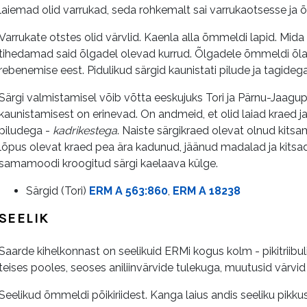
laiemad olid varrukad, seda rohkemalt sai varrukaotsesse ja õl
Varrukate otstes olid värvlid. Kaenla alla õmmeldi lapid. Mida
tihedamad said õlgadel olevad kurrud. Õlgadele õmmeldi õlala
rebenemise eest. Pidulikud särgid kaunistati pilude ja tagidega,
Särgi valmistamisel võib võtta eeskujuks Tori ja Pärnu-Jaagup
kaunistamisest on erinevad. On andmeid, et olid laiad kraed ja
piludega -
kadrikestega
. Naiste särgikraed olevat olnud kitsam
lõpus olevat kraed pea ära kadunud, jäänud madalad ja kitsad
samamoodi kroogitud särgi kaelaava külge.
Särgid (Tori)
ERM A 563:860
,
ERM A 18238
SEELIK
Saarde kihelkonnast on seelikuid ERMi kogus kolm - pikitriibuline
teises pooles, seoses aniliinvärvide tulekuga, muutusid värv
Seelikud õmmeldi põikiriidest. Kanga laius andis seeliku pikku