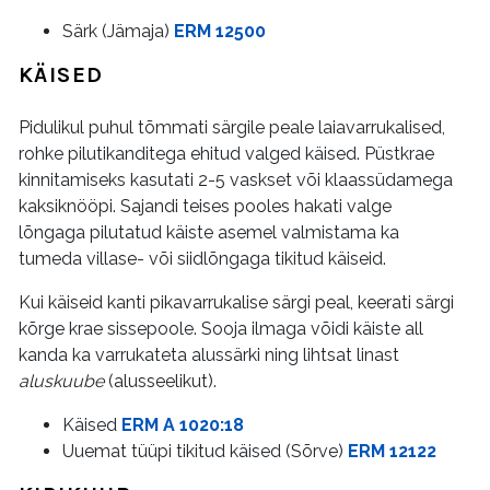
Särk (Jämaja)
ERM 12500
KÄISED
Pidulikul puhul tõmmati särgile peale laiavarrukalised,
rohke pilutikanditega ehitud valged käised. Püstkrae
kinnitamiseks kasutati 2-5 vaskset või klaassüdamega
kaksiknööpi. Sajandi teises pooles hakati valge
lõngaga pilutatud käiste asemel valmistama ka
tumeda villase- või siidlõngaga tikitud käiseid.
Kui käiseid kanti pikavarrukalise särgi peal, keerati särgi
kõrge krae sissepoole. Sooja ilmaga võidi käiste all
kanda ka varrukateta alussärki ning lihtsat linast
aluskuube
(alusseelikut).
Käised
ERM A 1020:18
Uuemat tüüpi tikitud käised (Sõrve)
ERM 12122