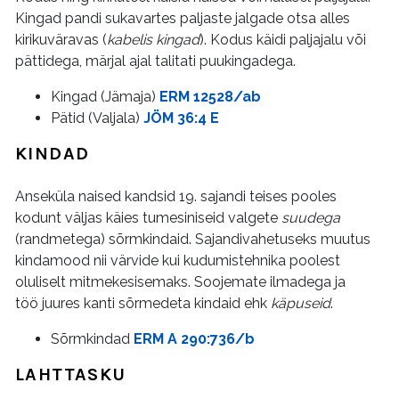
Kingad pandi sukavartes paljaste jalgade otsa alles
kirikuväravas (
kabelis kingad
). Kodus käidi paljajalu või
pättidega, märjal ajal talitati puukingadega.
Kingad (Jämaja)
ERM 12528/ab
Pätid (Valjala)
JÖM 36:4 E
KINDAD
Anseküla naised kandsid 19. sajandi teises pooles
kodunt väljas käies tumesiniseid valgete
suudega
(randmetega) sõrmkindaid. Sajandivahetuseks muutus
kindamood nii värvide kui kudumistehnika poolest
oluliselt mitmekesisemaks. Soojemate ilmadega ja
töö juures kanti sõrmedeta kindaid ehk
käpuseid
.
Sõrmkindad
ERM A 290:736/b
LAHTTASKU