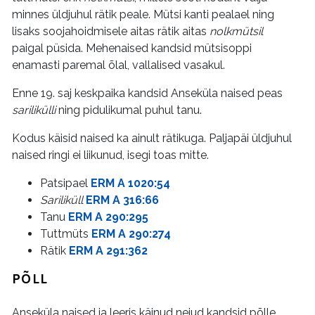
minnes üldjuhul rätik peale. Mütsi kanti pealael ning
lisaks soojahoidmisele aitas rätik aitas
nolkmütsil
paigal püsida. Mehenaised kandsid mütsisoppi
enamasti paremal õlal, vallalised vasakul.
Enne 19. saj keskpaika kandsid Anseküla naised peas
sarilikülli
ning pidulikumal puhul tanu.
Kodus käisid naised ka ainult rätikuga. Paljapäi üldjuhul
naised ringi ei liikunud, isegi toas mitte.
Patsipael
ERM A 1020:54
Sariliküll
ERM A 316:66
Tanu
ERM A 290:295
Tuttmüts
ERM A 290:274
Rätik
ERM A 291:362
PÕLL
Anseküla naised ja leeris käinud neiud kandsid põlle