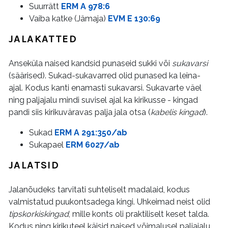
Suurrätt
ERM A 978:6
Vaiba katke (Jämaja)
EVM E 130:69
JALAKATTED
Anseküla naised kandsid punaseid sukki või
sukavarsi
(säärised). Sukad-sukavarred olid punased ka leina-
ajal. Kodus kanti enamasti sukavarsi. Sukavarte väel
ning paljajalu mindi suvisel ajal ka kirikusse - kingad
pandi siis kirikuväravas palja jala otsa (
kabelis kingad
).
Sukad
ERM A 291:350/ab
Sukapael
ERM 6027/ab
JALATSID
Jalanõudeks tarvitati suhteliselt madalaid, kodus
valmistatud puukontsadega kingi. Uhkeimad neist olid
tipskorkiskingad
, mille konts oli praktiliselt keset talda.
Kodus ning kirikuteel käisid naised võimalusel paljajalu.