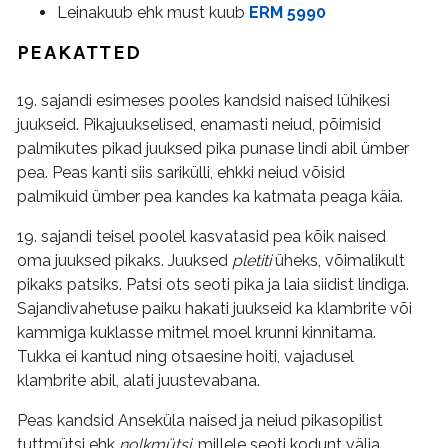
Leinakuub ehk must kuub
ERM 5990
PEAKATTED
19. sajandi esimeses pooles kandsid naised lühikesi
juukseid. Pikajuukselised, enamasti neiud, põimisid
palmikutes pikad juuksed pika punase lindi abil ümber
pea. Peas kanti siis sarikülli, ehkki neiud võisid
palmikuid ümber pea kandes ka katmata peaga käia.
19. sajandi teisel poolel kasvatasid pea kõik naised
oma juuksed pikaks. Juuksed
pletiti
üheks, võimalikult
pikaks patsiks. Patsi ots seoti pika ja laia siidist lindiga.
Sajandivahetuse paiku hakati juukseid ka klambrite või
kammiga kuklasse mitmel moel krunni kinnitama.
Tukka ei kantud ning otsaesine hoiti, vajadusel
klambrite abil, alati juustevabana.
Peas kandsid Anseküla naised ja neiud pikasopilist
tuttmütsi ehk
nolkmütsi
, millele seoti kodunt välja