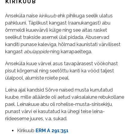
KIRIKUUB
Anseküla naise
kirikuub
ehk pihikuga seelik ulatus
pahkluuni. Täplikust kangast (raanukangast) abu
õmmeldi kuuevärvli külge ning see aitas rasket
seelikut trakside asemel ülal pidada. Abuservad
kanditi punase kaleviga, hõlmad kaunistati värvilisest
kangast
abulappide
ning karrapaeltega.
Anseküla kuue värvel asus tavapärasest vöökohast
pisut kõrgemal ning seetõttu kanti ka vööd taljest
ülalpool, alumiste roiete peal.
Leina ajal kandsid Sõrve naised musta kurrutatud
kuube, mille alläärde oli aetud vaksalaiune rebukollane
pael. Leinakuue abu oli rohelise-musta-sinisekirju,
punast värvi ei kasutatud ka ühegi teise leina-
riideeseme juures, v.a. sukad.
Kirikuub
ERM A 291:351