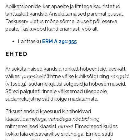
Aplikatsioonide, karrapaelte ja litritega kaunistatud
lahttaskut kandsid Anseküla naised paremal puusal.
Taskuserv ulatus mõne sõrme laiuselt põlleserva
peale. Taskuvööd kanti enamasti vöö all.
Lahttasku
ERM A 291:355
EHTED
Anseküla naised kandsid rohkelt hõbeehteid, eeskätt
väikesi
preesiseid
(lihtne väike kuhiksõlg) ning
röngaid
(vitssõlg), südamekujulisi sõlgesid ja hõbesõrmuseid.
Sõled paigutati rinnale väiksemad ülespoole,
südamekujuline sätiti kõige madalamale.
Erksust andsid kraesuud kinnihoidvad
klaassüdametega
vahedega nööbid
ning
mitmerealised klaasist
elmed
. Elmed seoti kuklas
kokku laia erksavärvilise siidlindiga. Elmed sätiti