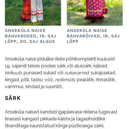
ANSEKÜLA NAISE
ANSEKÜLA NAISE
RAHVARIIDED, 19. SAJ
RAHVARÕIVAD, 19. SAJ
LÕPP, 20. SAJ ALGUS
LÕPP
Anseküla naise pidulike riiete põhikomplekti kuulusid
19. sajandi teises pooles särk või alussärk, käised,
kirikuub
, punased sukad või
sukavarred
, sukapaelad,
kingad, põll, tasku, vöö,
nolkmüts
, pearätik, rinnarätik,
vammus, kindad ja suurrätt.
SÄRK
Anseküla naised kandsid igapäevase riidena tugevast
linasest kangast pikkade käiste ja tagasihoidlike
tikanditega kaunistatud kõrge püstkraega särki.