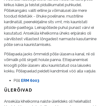
kirikus käies ja teistel pidulikumatel puhkudel.
Põllekangaks valiti eriline ja võimalusel üle mere
toodud riidetükk - õhuke poelinane, mustriline
kardinatüll, peenekirjaline sits vmt, mis kaunistati
pitside-paeltega. Leinapõllede puhul punast värvi ei
kasutatud. Anseküla kihelkonna üheks eripäraks oli
värvilistest villastest lõngadest narmaste kasutamine
põlle serva kaunistamiseks.
Põllepaela jaoks õmmeldi põlle ülaserva kanal, nii oli
võimalik põll sirgelt hoiule panna. Ettepanemisel
kroogiti põlle ülaserv abu kaunistatud osa laiuseks
kokku. Põllepaelad peideti kandmisel vöö alla varjule.
Põll
ERM 6003
ÜLERÕIVAD
Anseküla kihelkonna naiste üleriideks oli helehallist