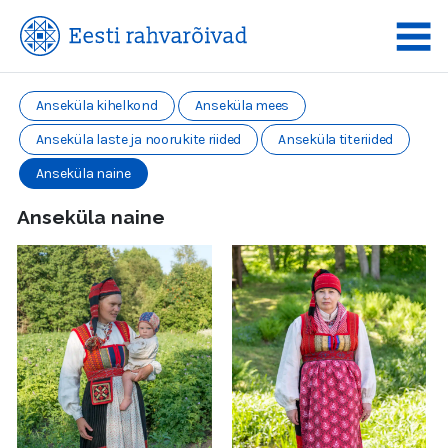
Anseküla kihelkond
Anseküla mees
Anseküla laste ja noorukite riided
Anseküla titeriided
Anseküla naine
Anseküla naine