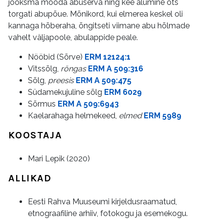
jooksma mööda abuserva ning kee alumine ots
torgati abupõue. Mõnikord, kui elmerea keskel oli
kannaga hõberaha, õngitseti viimane abu hõlmade
vahelt väljapoole, abulappide peale.
Nööbid (Sõrve)
ERM 12124:1
Vitssõlg,
röngas
ERM A 509:316
Sõlg,
preesis
ERM A 509:475
Südamekujuline sõlg
ERM 6029
Sõrmus
ERM A 509:6943
Kaelarahaga helmekeed,
elmed
ERM 5989
KOOSTAJA
Mari Lepik (2020)
ALLIKAD
Eesti Rahva Muuseumi kirjeldusraamatud,
etnograafiline arhiiv, fotokogu ja esemekogu.