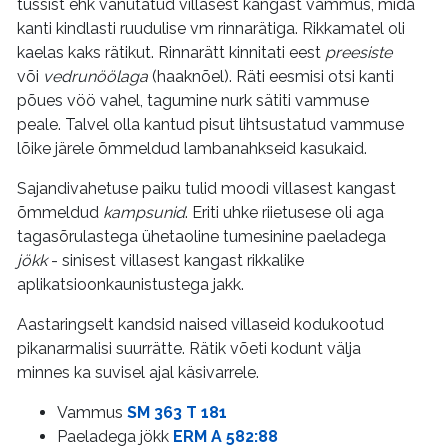
tüssist ehk vanutatud villasest kangast vammus, mida
kanti kindlasti ruudulise vm rinnarätiga. Rikkamatel oli
kaelas kaks rätikut. Rinnarätt kinnitati eest
preesiste
või
vedrunöölaga
(haaknõel). Räti eesmisi otsi kanti
põues vöö vahel, tagumine nurk sätiti vammuse
peale. Talvel olla kantud pisut lihtsustatud vammuse
lõike järele õmmeldud lambanahkseid kasukaid.
Sajandivahetuse paiku tulid moodi villasest kangast
õmmeldud
kampsunid
. Eriti uhke riietusese oli aga
tagasõrulastega ühetaoline tumesinine paeladega
jökk
- sinisest villasest kangast rikkalike
aplikatsioonkaunistustega jakk.
Aastaringselt kandsid naised villaseid kodukootud
pikanarmalisi suurrätte. Rätik võeti kodunt välja
minnes ka suvisel ajal käsivarrele.
Vammus
SM 363 T 181
Paeladega jökk
ERM A 582:88