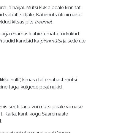
el ja harjal. Mütsi kukla peale kinnitati
d vabalt seljale. Kabimüts oli nii naise
ldud kitsas pits
treemel.
ed aga enamasti abiellumata tüdrukud
 Pruudid kandsid ka
pinnmütsi
ja selle üle
likku hülli”, kimara talle nahast mütsi.
teine taga, külgede peal nukid.
e, mis seoti tanu või mütsi peale viimase
est. Kärlal kanti kogu Saaremaale
t.
kampsuni või otse särgi peal.Vanem