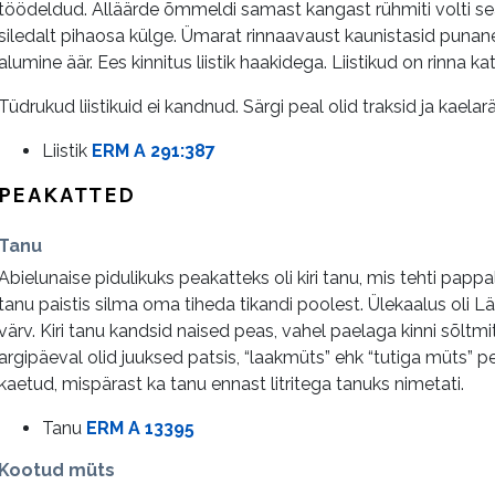
töödeldud. Alläärde õmmeldi samast kangast rühmiti volti se
siledalt pihaosa külge. Ümarat rinnaavaust kaunistasid punane
alumine äär. Ees kinnitus liistik haakidega. Liistikud on rinna ka
Tüdrukud liistikuid ei kandnud. Särgi peal olid traksid ja kaelarä
Liistik
ERM A 291:387
PEAKATTED
Tanu
Abielunaise pidulikuks peakatteks oli kiri tanu, mis tehti papp
tanu paistis silma oma tiheda tikandi poolest. Ülekaalus oli
värv. Kiri tanu kandsid naised peas, vahel paelaga kinni sõltmitu
argipäeval olid juuksed patsis, “laakmüts” ehk “tutiga müts” pea
kaetud, mispärast ka tanu ennast litritega tanuks nimetati.
Tanu
ERM A 13395
Kootud müts