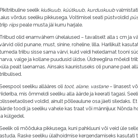
Pikitriibuline seelik
kiutkuub, küütkuub, kurduskuub
valmistat
laius võrdus seeliku pikkusega. Voltimisel seati püstvoldid
püs
triip
riips
peale musta jäi kurru harjale.
Triibud olid enamvähem ühelaiused – tavaliselt alla 1 cm ja vär
värvid olid punane, must, sinine, roheline, lilla. Harilikult kasu
tumeda triibu sisse sama värvi, kuid veidi heledamat tooni süd
harva, valge ja kollane puudusid üldse. Üldreeglina mõeldi triib
küla pealt laenamas. Ainsaks kaunistuseks oli punane pael all
triibulised.
Seespool seeliku allääres oli
toot,
alane, vastane
– linasest v
riideriba, mis õmmeldi seeliku alla äärde ja keerati tagasi. Seel
plisseetaolised voldid, ainult põlleaulune osa jäeti siledaks. E
äärde toodi ja seeliku vahele kas traat või männijuur. Nõnda ho
ja külgedel.
Seelik oli mõõduka pikkusega, kuni pahkluuni või veid üle selle
astuda. Raske seeliku ülalhoidmise kergendamiseks kasutati tr