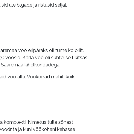
isid üle õlgade ja ristusid seljal.
aremaa vöö eripäraks oli tume koloriit.
aga
vöösid. Kärla vöö oli suhteliselt kitsas
ste Saaremaa kihelkondadega.
 jäid vöö alla. Vöökorrad mähiti kõik
uga komplekti. Nimetus tulla sõnast
li voodrita ja kuni vöökohani kehasse