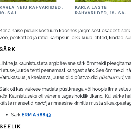
KÄRLA NEIU RAHVARIIDED,
KÄRLA LASTE
19. SAJ
RAHVARIIDED, 19. SAJ
Kärla naise pidulik kostüüm koosnes järgmisest osadest: särk ja sä
vöö, peakatted ja rätid, kampsun, pikk-kuub, ehted, kindad, su
SÄRK
Lihtne ja kaunistusteta argipäevane särk õmmeldi pleegitamata
riietuse juurde tehti peenemast kangast särk. See õmmeldi häs
Varrukasuus ja kaelaava juures olid püstvoldid
püstkurrud
, v
Särk oli kas väikese madala püstkraega või hoopis ilma sellet
vits
. Kaunistuseks oli vähene tagasihoidlik tikand. Kui särke h
käiste mansetid
narid
ja rinnaesine kinnitis musta siksakpaela
Särk
ERM A 18843
SEELIK