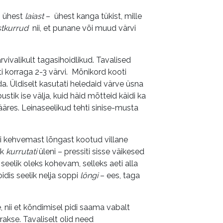
i ühest
laiast
– ühest kanga tükist, mille
tkurrud
nii, et punane või muud värvi
vivalikult tagasihoidlikud. Tavalised
tati korraga 2-3 värvi. Mõnikord kooti
a. Üldiselt kasutati heledaid värve üsna
ustik ise välja, kuid häid mõtteid käidi ka
ääres. Leinaseelikud tehti sinise-musta
õi kehvemast lõngast kootud villane
ik
kurrutati
üleni – pressiti sisse väikesed
t seelik oleks kohevam, selleks aeti alla
idis seelik nelja soppi
löngi
– ees, taga
, nii et kõndimisel pidi saama vabalt
akse. Tavaliselt olid need