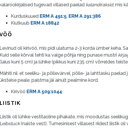
kalarookirjalised tugevad villased paelad
kalandiraksid
, mis kä
Kurduskuued
ERM A 491:5
,
ERM A 291:386
Kiutkuub
ERM A 18842
VÖÖ
Levinud oli kirivöö, mis pidi ulatuma 2-3 korda ümber keha. Sa
Kuid selle kõrval tehti ka valge põhja ning punase mustri
kirj
(laius kuni 5 cm) ja lühike (pikkus kuni 235 cm) võrreldes tei
Mähiti nii, et seeliku- ja põllevärvel, põlle- ja lahttasku paelad
üksteise peale, paistma jäi ainult pealmine kord.
Kirivöö
ERM A 509:1044
LIISTIK
Liistik oli lühike vestitaoline pihakate, mis moodustas seelik
Leibstuck
(naiste vest). Tumesinisest villasest riidest liistik o