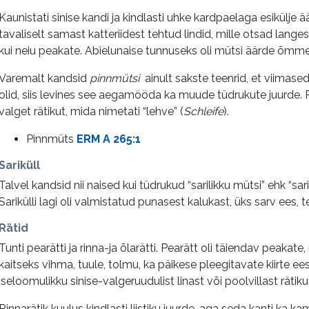
Kaunistati sinise kandi ja kindlasti uhke kardpaelaga esikülje äär
tavaliselt samast katteriidest tehtud lindid, mille otsad langesi
kui neiu peakate. Abielunaise tunnuseks oli mütsi äärde õmme
Varemalt kandsid
pinnmütsi
ainult sakste teenrid, et viimas
olid, siis levines see aegamööda ka muude tüdrukute juurde.
valget rätikut, mida nimetati “lehve” (
Schleife
).
Pinnmüts
ERM A 265:1
Sariküll
Talvel kandsid nii naised kui tüdrukud “sarilikku mütsi” ehk “sari
Sarikülli lagi oli valmistatud punasest kalukast, üks sarv ees, 
Rätid
Tunti pearätti ja rinna-ja õlarätti. Pearätt oli täiendav peakat
kaitseks vihma, tuule, tolmu, ka päikese pleegitavate kiirte e
iseloomulikku sinise-valgeruudulist linast või poolvillast rätiku
Rinnarätik kuulus kindlasti liistiku juurde, aga seda kanti ka 