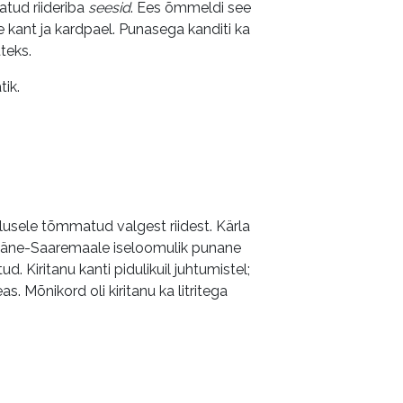
atud riideriba
seesid
. Ees õmmeldi see
 kant ja kardpael. Punasega kanditi ka
tteks.
tik.
alusele tõmmatud valgest riidest. Kärla
 Lääne-Saaremaale iseloomulik punane
d. Kiritanu kanti pidulikuil juhtumistel;
s. Mõnikord oli kiritanu ka litritega