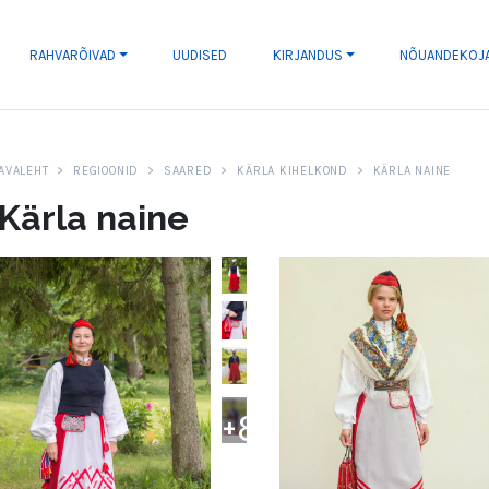
RAHVARÕIVAD
UUDISED
KIRJANDUS
NÕUANDEKOJ
AVALEHT
REGIOONID
SAARED
KÄRLA KIHELKOND
KÄRLA NAINE
Kärla naine
+
8