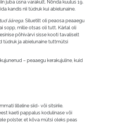
n juba üsna varakult. Nõnda kuulus 19.
da kandis nii tüdruk kui abielunaine.
tud äärega.
Siluetilt oli peaosa peaaegu
sopp, mille otsas oli tutt. Kärlal oli
inise põhivärvi sisse kooti tavaliselt
 tüdruk ja abielunaine tuttmütsi
ja kujunenud – peaaegu kerakujuline, kuid
ati lilleline siid- või sitsiriie.
st kaeti pappalus kodulinase või
ele polster, et kõva mütsi oleks peas