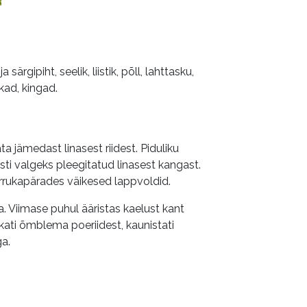
rgipiht, seelik, liistik, põll, lahttasku,
kad, kingad.
 jämedast linasest riidest. Piduliku
ti valgeks pleegitatud linasest kangast.
arrukapärades väikesed lappvoldid.
a. Viimase puhul ääristas kaelust kant
akati õmblema poeriidest, kaunistati
ga.