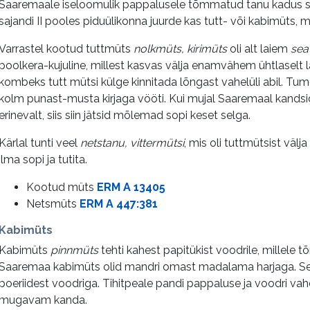
Saaremaale iseloomulik pappalusele tõmmatud tanu kadus sii
sajandi II pooles piduülikonna juurde kas tutt- või kabimüts, mi
Varrastel kootud tuttmüts
nolkmüts, kirimüts
oli alt laiem
sea
poolkera-kujuline, millest kasvas välja enamvähem ühtlaselt lai 
kombeks tutt mütsi külge kinnitada lõngast vahelüli abil. Tumes
kolm punast-musta kirjaga vööti. Kui mujal Saaremaal kandsid
erinevalt, siis siin jätsid mõlemad sopi keset selga.
Kärlal tunti veel
netstanu, vittermütsi
, mis oli tuttmütsist väl
ilma sopi ja tutita.
Kootud müts
ERM A 13405
Netsmüts
ERM A 447:381
Kabimüts
Kabimüts
pinnmüts
tehti kahest papitükist voodrile, millele tõmm
Saaremaa kabimüts olid mandri omast madalama harjaga. See
poeriidest voodriga. Tihitpeale pandi pappaluse ja voodri vah
mugavam kanda.